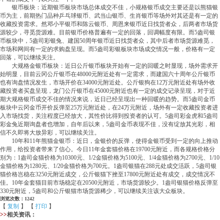
银币板块：近期银币板块市场总体成交不佳，小规格银币成交主要还是以熊猫银
币为主，前期热门品种乒乓球银币、武当山银币、生肖银币等场外对其还是有一定的
收藏投资需求。然邓小平银币和陈云银币、周恩来银币近日找货者众，后两者市场货
源较少，寻觅货源难。目前银币价格普遍有一定的回落，回调幅度有限。而5盎司银
币板块中，5盎司彩银兔、建国50周年银币近日找货者众，其中后者市场货源难觅，
市场和网间有一定的求购盘呈现。而5盎司彩银板块市场成交情况一般，价格有一定
回落，可以继续关注。
大规格金银币板块：近日公斤银币板块开始有一定的回暖之时显现，场外需求开
始明显，目前云冈公斤银币在48000元附近处有一定需求，而建国六十周年公斤银币
也有询盘情况发生，市场开价在34000元附近处。公斤银狗在12万元附近处有场外收
藏投资者买盘呈现，龙门公斤银币在45000元附近也有一定的成交记录呈现，对于近
期大规格银币成交不佳的情况来说，近日已经呈现出一种回暖的趋势。而5盎司金币
板块中云冈金币开价反弹至25万元附近处，在24万元附近，场外有一定收藏投资者进
入市场找货，关注程度已经放大，其性价比得到投资者的认可。5盎司彩金虎和5盎司
彩金兔近期询盘者也增加，自年后以来，5盎司金币表现不佳，没有绽放其光彩，相
信不久即将大放异彩，可以继续关注。
10年和11年熊猫金银币：近日，金银价的反弹，使得金银币受到一定的向上推动
作用，给投资者带来了信心。今日11年金套猫价格在19700元附近，而各规格价格分
别为：1盎司金猫价格为10300元、1/2金猫价格为5100元、1/4金猫价格为2700元、1/10
金猫价格为1280元、1/20金猫价格为700元。1盎司银猫在288元处成交活跃，5盎司银
猫价格岂稳在3250元附近成交，公斤银猫下挫至17800元附近处有成交，成交情况不
佳。10年金套猫目前市场稳定在20500元附近，市场货源较少。1盎司银猫价格反弹至
330元附近，5盎司和公斤银猫市场货源稀少，可以继续关注该大众板块。
浏览次数：1242
【
复制
】 【
打印
】
>>
相关资讯：