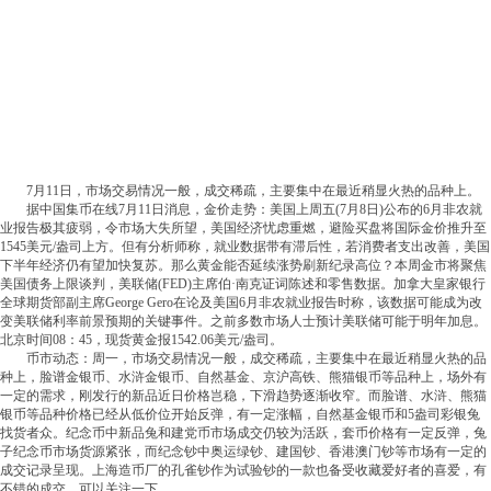
7月11日，市场交易情况一般，成交稀疏，主要集中在最近稍显火热的品种上。
据中国集币在线7月11日消息，金价走势：美国上周五(7月8日)公布的6月非农就
业报告极其疲弱，令市场大失所望，美国经济忧虑重燃，避险买盘将国际金价推升至
1545美元/盎司上方。但有分析师称，就业数据带有滞后性，若消费者支出改善，美国
下半年经济仍有望加快复苏。那么黄金能否延续涨势刷新纪录高位？本周金市将聚焦
美国债务上限谈判，美联储(FED)主席伯·南克证词陈述和零售数据。加拿大皇家银行
全球期货部副主席George Gero在论及美国6月非农就业报告时称，该数据可能成为改
变美联储利率前景预期的关键事件。之前多数市场人士预计美联储可能于明年加息。
北京时间08：45，现货黄金报1542.06美元/盎司。
币市动态：周一，市场交易情况一般，成交稀疏，主要集中在最近稍显火热的品
种上，脸谱金银币、水浒金银币、自然基金、京沪高铁、熊猫银币等品种上，场外有
一定的需求，刚发行的新品近日价格岂稳，下滑趋势逐渐收窄。而脸谱、水浒、熊猫
银币等品种价格已经从低价位开始反弹，有一定涨幅，自然基金银币和5盎司彩银兔
找货者众。纪念币中新品兔和建党币市场成交仍较为活跃，套币价格有一定反弹，兔
子纪念币市场货源紧张，而纪念钞中奥运绿钞、建国钞、香港澳门钞等市场有一定的
成交记录呈现。上海造币厂的孔雀钞作为试验钞的一款也备受收藏爱好者的喜爱，有
不错的成交，可以关注一下。