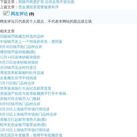
下篇文章：
熊猫币再度扩容 后市走势不容乐观
上篇文章：
贵金属投资需要健康有序
网友评论
(0)
网友评论只代表其个人观点，不代表本网站的观点或立场
相关文章
旧版钱币收藏怎样选对品种
中国钱币史上一个特殊的存在：楚郢爰
8月30日钱币热门品种点评
哪些钱币值得收藏(图)
12月14日连体钞板块报价
6月25日连体钞板块报价
古旧钱币见证时代变迁
博览世界邮展相约牡丹花城
从集藏生肖币中找钱途
5月15日热门品种点评
世界旅游旅行大会纪念邮票首发
美国遗产拍卖与首席收藏携手打开中美钱...
宋钱可作古钱币入门教材
8月9日钱币热门品种点评
6月20日上海钱币市场行情综述
8月10日上海钱币市场热门品种点评
美猴王扛起邮市涨势大旗(图)
蛇年彩色金银币最受追捧(图)
2月18日上海钱币市场行情综述
湖北现百年老银票：较稀罕有收藏价值