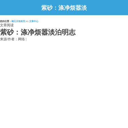
紫砂：涤净烦嚣淡
泊明志
您的位置：
铜元天地首页
>>
文章中心
文章阅读
紫砂：涤净烦嚣淡泊明志
来源/作者：网络 |