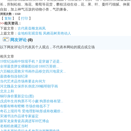
长，所制松枝、海花、葡萄等花货，攀枝活动生动，花、果、叶、蔓纤巧细腻、伸展
自如，加上神气活泼的动物小兽，气韵兼备。
浏览次数：1160
【
复制
】 【
打印
】
>>
相关资讯：
下篇文章：
古代夜壶雕龙画凤
上篇文章：
金地粉彩观音瓶 凤栖花树美艳动人
网友评论
(0)
以下网友评论只代表其个人观点，不代表本网站的观点或立场
相关文章
19世纪油画中惊现手机？是穿越了还是...
全球最贵胖女裸睡图估价1800万英镑...
六百幅抗震救灾书画作品移交四川地震灾...
嘉德春拍连创纪录
当代艺术品市场将要走向何方
河北魏县文保所长倒卖208幅明朝字画
北京上和
铜印身价重新定位(图)
戊戌年生肖狗票不可小觑 狗票价格有望...
有蝶有蜂有螳螂 市场价格低不了
奇石上现符号 受地理影响形成有收藏价...
宋湘书法作品请专家鉴定
新军龙泉青瓷高调进军09艺博会
老相机收藏正当时