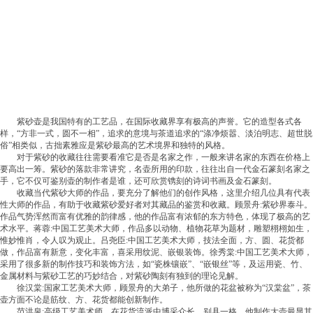
紫砂壶是我国特有的工艺品，在国际收藏界享有极高的声誉。它的造型各式各
样，“方非一式，圆不一相”，追求的意境与茶道追求的“涤净烦嚣、淡泊明志、超世脱
俗”相类似，古拙素雅应是紫砂最高的艺术境界和独特的风格。
对于紫砂的收藏往往需要看准它是否是名家之作，一般来讲名家的东西在价格上
要高出一筹。紫砂的落款非常讲究，名壶所用的印款，往往出自一代金石篆刻名家之
手，它不仅可鉴别壶的制作者是谁，还可欣赏镌刻的诗词书画及金石篆刻。
收藏当代紫砂大师的作品，要充分了解他们的创作风格，这里介绍几位具有代表
性大师的作品，有助于收藏紫砂爱好者对其藏品的鉴赏和收藏。顾景舟:紫砂界泰斗。
作品气势浑然而富有优雅的韵律感，他的作品富有浓郁的东方特色，体现了极高的艺
术水平。蒋蓉:中国工艺美术大师，作品多以动物、植物花草为题材，雕塑栩栩如生，
惟妙惟肖，令人叹为观止。吕尧臣:中国工艺美术大师，技法全面，方、圆、花货都
做，作品富有新意，变化丰富，喜采用纹泥、嵌银装饰。徐秀棠:中国工艺美术大师，
采用了很多新的制作技巧和装饰方法，如“瓷株镶嵌”、“嵌银丝”等，及运用瓷、竹、
金属材料与紫砂工艺的巧妙结合，对紫砂陶刻有独到的理论见解。
徐汉棠:国家工艺美术大师，顾景舟的大弟子，他所做的花盆被称为“汉棠盆”，茶
壶方面不论是筋纹、方、花货都能创新制作。
范洪泉:高级工艺美术师，在花货流派中博采众长，别具一格，他制作大壶最显其