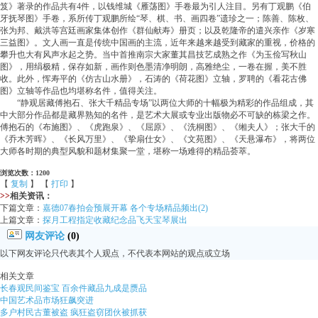
笈》著录的作品共有4件，以钱维城《雁荡图》手卷最为引人注目。另有丁观鹏《伯
牙抚琴图》手卷，系所传丁观鹏所绘“琴、棋、书、画四卷”遗珍之一；陈善、陈枚、
张为邦、戴洪等宫廷画家集体创作《群仙献寿》册页；以及乾隆帝的遣兴亲作《岁寒
三益图》。文人画一直是传统中国画的主流，近年来越来越受到藏家的重视，价格的
攀升也大有风声水起之势。当中首推南宗大家董其昌技艺成熟之作《为玉俭写秋山
图》，用绢极精，保存如新，画作则色墨清净明朗，高雅绝尘，一卷在握，美不胜
收。此外，恽寿平的《仿古山水册》，石涛的《荷花图》立轴，罗聘的《看花古佛
图》立轴等作品也均堪称名件，值得关注。
“静观居藏傅抱石、张大千精品专场”以两位大师的十幅极为精彩的作品组成，其
中大部分作品都是藏界熟知的名件，是艺术大展或专业出版物必不可缺的栋梁之作。
傅抱石的《布施图》、《虎跑泉》、《屈原》、《洗桐图》、《缃夫人》；张大千的
《乔木芳晖》、《长风万里》、《挚扇仕女》、《文苑图》、《天悬瀑布》，将两位
大师各时期的典型风貌和题材集聚一堂，堪称一场难得的精品荟萃。
浏览次数：1200
【
复制
】 【
打印
】
>>
相关资讯：
下篇文章：
嘉德07春拍会预展开幕 各个专场精品频出(2)
上篇文章：
探月工程指定收藏纪念品飞天宝琴展出
网友评论
(0)
以下网友评论只代表其个人观点，不代表本网站的观点或立场
相关文章
长春观民间鉴宝 百余件藏品九成是赝品
中国艺术品市场狂飙突进
多户村民古董被盗 疯狂盗窃团伙被抓获