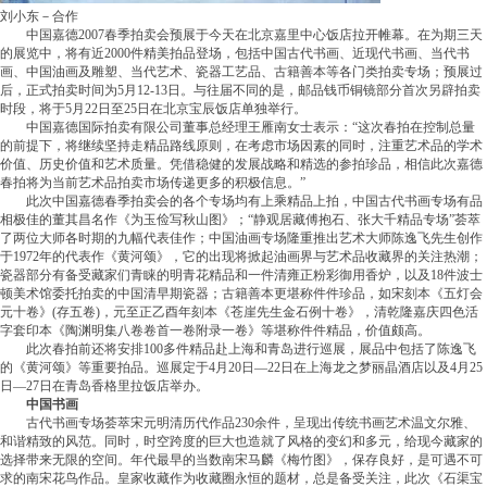
刘小东－合作
中国嘉德2007春季拍卖会预展于今天在北京嘉里中心饭店拉开帷幕。在为期三天
的展览中，将有近2000件精美拍品登场，包括中国古代书画、近现代书画、当代书
画、中国油画及雕塑、当代艺术、瓷器工艺品、古籍善本等各门类拍卖专场；预展过
后，正式拍卖时间为5月12-13日。与往届不同的是，邮品钱币铜镜部分首次另辟拍卖
时段，将于5月22日至25日在北京宝辰饭店单独举行。
中国嘉德国际拍卖有限公司董事总经理王雁南女士表示：“这次春拍在控制总量
的前提下，将继续坚持走精品路线原则，在考虑市场因素的同时，注重艺术品的学术
价值、历史价值和艺术质量。凭借稳健的发展战略和精选的参拍珍品，相信此次嘉德
春拍将为当前艺术品拍卖市场传递更多的积极信息。”
此次中国嘉德春季拍卖会的各个专场均有上乘精品上拍，中国古代书画专场有品
相极佳的董其昌名作《为玉俭写秋山图》；“静观居藏傅抱石、张大千精品专场”荟萃
了两位大师各时期的九幅代表佳作；中国油画专场隆重推出艺术大师陈逸飞先生创作
于1972年的代表作《黄河颂》，它的出现将掀起油画界与艺术品收藏界的关注热潮；
瓷器部分有备受藏家们青睐的明青花精品和一件清雍正粉彩御用香炉，以及18件波士
顿美术馆委托拍卖的中国清早期瓷器；古籍善本更堪称件件珍品，如宋刻本《五灯会
元十卷》(存五卷)，元至正乙酉年刻本《苍崖先生金石例十卷》，清乾隆嘉庆四色活
字套印本《陶渊明集八卷卷首一卷附录一卷》等堪称件件精品，价值颇高。
此次春拍前还将安排100多件精品赴上海和青岛进行巡展，展品中包括了陈逸飞
的《黄河颂》等重要拍品。巡展定于4月20日—22日在上海龙之梦丽晶酒店以及4月25
日—27日在青岛香格里拉饭店举办。
中国书画
古代书画专场荟萃宋元明清历代作品230余件，呈现出传统书画艺术温文尔雅、
和谐精致的风范。同时，时空跨度的巨大也造就了风格的变幻和多元，给现今藏家的
选择带来无限的空间。年代最早的当数南宋马麟《梅竹图》，保存良好，是可遇不可
求的南宋花鸟作品。皇家收藏作为收藏圈永恒的题材，总是备受关注，此次《石渠宝