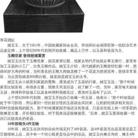
青花酒缸
姚宝玉，生于1961年，中国收藏家协会会员、劳动和社会保障部第一批职业艺术
品鉴定师，上个世纪80年代初期开始收藏，藏品上万件，以玉器和瓷器为主。
玉雕世家 曾得慈禧重赏
姚宝玉出生于玉雕世家，据其家谱记载，他家从明代开始就从事玉琢行，家里有
加工玉器的小工厂，出售玉雕作品。姚宝玉介绍，清代姚家的玉雕曾经红极一时，慈
禧60岁大寿的时候，当时著名的玉雕大师姚龙雕了一个花篮为慈禧贺寿，慈禧非常喜
欢，当众赏给姚龙800两白银。姚龙就是姚宝玉的太爷。
姚宝玉从小就受到家庭的熏陶，逐渐成为了玉器的行家。姚宝玉说：“那个时候
家里比较富裕，有很多古董，我整天耳濡目染，就了解了一些。另外，家里每天都做
玉器，师傅和学徒做工以及各种用料我都见过，逐渐对玉器有了认识。”
上个世纪80年代初期，姚宝玉开始自己收藏一些玉器，他表示：“那个时候我还
处于学习阶段，所以看到一些比较古怪的玉器就会买回来，让奶奶给我讲相关知识，
同时也锻炼我的眼力。那个时候潘家园市场还没有形成，只是在街面上有一些零星的
散摊卖古董，开价都比较低，对于我来说还能够接受。”后来，姚宝玉逐渐收藏一些
自己比较喜欢的瓷器。
10年前错失4件宝物
10年前，姚宝玉在孙河的自由市场见到了4件瓷器。这4件瓷器无论是器形还是工
艺都堪称上品，其中有一个转心瓶更是珍品中的珍品。姚宝玉向摊主询价，摊主4件