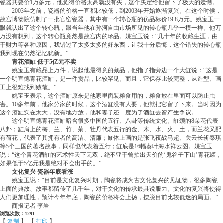
瓷器共要价1万多元，他觉得价格太高就没有买，这个决定给他留下了极大的遗憾。
2003年之前，瓷器的价格一直都比较低，到2003年开始逐渐复兴。在这个时候，
故宫博物院仿制了一批官窑瓷器，其中有一个转心瓶的仿品标价19.8万元。姚宝玉一
眼就认出了这个转心瓶，跟当年他在孙河自由市场所见的转心瓶几乎一模一样。他万
万没有想到，这个转心瓶竟然是故宫内的珍品。姚宝玉说：“几十年的收藏生涯，由
于财力等各种原因，我错过了太多太多的好东西，让我十分后悔，这个错失的转心瓶
我到现在仍然记忆犹新。”
青花酒缸 低于5亿元不卖
姚宝玉有藏品上万件，说起他最得意的藏品，他指了指旁边一个大缸说：“这是
一个明宣德青花酒缸，是一件贡品，比较罕见。而且，它保存比较完整，从造型、画
工上很难找到败笔。”
姚宝玉表示，这个酒缸原来是他家里面装粮食用的，粮食放在里面可以防止虫
害。10多年前，他家分家的时候，这个酒缸没有人要，他就把它留了下来。当时因为
这个酒缸实在太大，没有地方放，他和妻子还一度为了酒缸去留产生争议。
这个明宣德青花酒缸暗含很多中国的五行、八卦等传统文化。缸颈的8朵花代表
八卦；缸肩上的梅、兰、竹、菊、牡丹代表五行的金、木、水、火、土，而兰花又配
有荷花，代表了其拥有者的高洁、清廉；缸体上画的是张飞夜战马超、关云长斩秦琪
等5个三国的著名故事，同样也代表着五行；缸底是16幅葵叶海水祥云图。姚宝玉
说：“这个青花酒缸的艺术性天下无双，绝不亚于曾拍出天价的‘鬼谷子下山’青花罐，
如果低于5亿元我是绝对不会出手的。”
文化复兴 瓷器年底看涨
姚宝玉说：“目前是文化复兴时期，陶瓷将成为古文化复兴的见证物，很多陶瓷
上面的典故、故事都留传了几千年，对于文化的传承最具说服力。文化的复兴将使得
人们更加理性，预计今年年底，陶瓷的价格将会上扬，摆脱目前比较低迷的局面。”
商报记者 李岩
浏览次数：1291
【
复制
】 【
打印
】