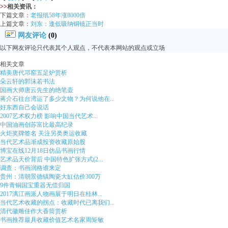
>>
相关资讯：
下篇文章：
老报纸58年涨8000倍
上篇文章：
刘东：逢低吸纳铜镜正当时
网友评论
(0)
以下网友评论只代表其个人观点，不代表本网站的观点或立场
相关文章
精美唐代邛窑五足炉赏析
朵云轩的郭沫若书法
国画大师唐云先生的绝笔壶
蒋介石往台湾运了多少文物？为何说他在...
好东西自己会说话
2007艺术权力榜 影响中国当代艺术...
中国油画创苏富比最高纪录
火炬奖牌签名 关注另类奥运收藏
当代艺术品渐成投资收藏原始股
博宝在线12月18日仿品书画行情
艺术品天价背后 中国特色扩张方式(2...
调查：书画润格谁来定
贵州：清朝景德镇陶瓷大缸估价300万
9件青铜国宝重器无偿归国
2017漓江画派人物画展于明日在桂林...
当代艺术收藏的拐点：收藏时代已离我们...
清代徽雕佳作大香筒赏析
书画推荐最具收藏价值艺术名家周矩敏