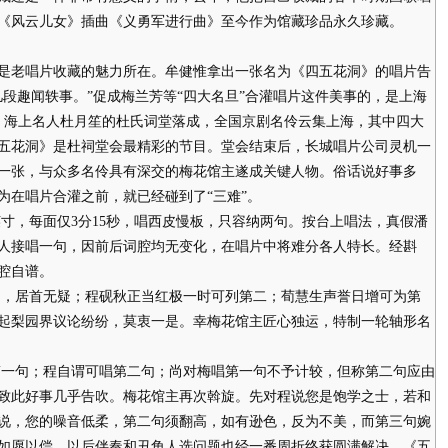
5年《风云儿女》插曲《义勇军进行曲》至今作为馆藏珍品永久珍藏。
老唱片收藏的魅力所在。牟健惟拿出一张名为《四五花洞》的唱片告
段趣闻轶事。”促成梅兰芳等“四大名旦”合灌唱片这件美事的，是上海
月，海上名人杜月笙的杜氏词堂落成，全国京剧名伶云集上海，其中四大
五花洞》是杜祠堂会最精彩的节目。堂会结束后，长城唱片公司灵机一
一张，与众多名伶具有深交的梅花馆主遂成关键人物。俗话说好事多
为在唱片合灌之前，就已经碰到了“三难”。
寸，每面仅3分15秒，唱西皮慢板，只容纳两句。按台上唱法，真假潘
人接唱一句，因前后词腔均无变化，在唱片中将难分各人特长。经斟
腔自谱。
，居首无疑；程砚秋正当红极一时可列第二；荀慧生声誉日增可为第
起梨园界议论纷纷，莫衷一是。幸梅花馆主匠心独运，特制一轮轴形名
一句；程自谓可唱第二句；尚对梅唱第一句不予计较，但称第二句应由
致此好事几乎告吹。梅花馆主再次斡旋。先对程说您是饱学之士，若和
说，您的噪音低柔，第二句须翻高，如有逊色，反为不美，而第三句婉
如愿以偿。以后伴奏和丑角人选问题也经一番周折终获圆满解决，《五