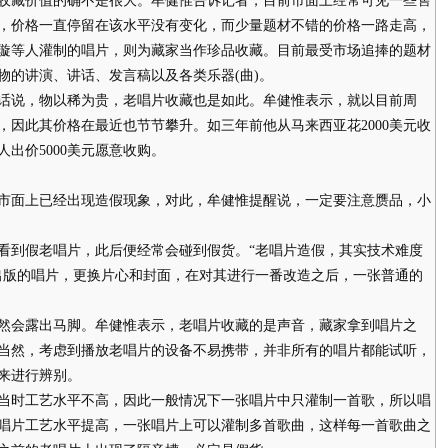
收藏价值的确不是很大。牟健惟告诉记者，目前市面上经常可见一些售
，价格一直停留在该水平没有变化，而少量题材不错的价格一路走高，
璇等人灌制的唱片，则为藏家当作珍品收藏。目前最受市场追捧的题材
物的讲演、讲话、发言稿以及各类乐器(曲)。
说，物以稀为贵，老唱片收藏也是如此。牟健惟表示，就以目前周
，因此其价格在最近也节节攀升。如三年前他从马来西亚花2000美元收
出价5000美元愿意收购。
面上已经出现造假现象，对此，牟健惟提醒说，一定要注意赝品，小
到假老唱片，此后便经常会碰到假货。“老唱片造假，其实技术难度
出版的唱片，更换片心和封面，在对其进行一番改造之后，一张普通的
会露出马脚。牟健惟表示，老唱片收藏的是声音，藏家拿到唱片之
当然，考虑到播放老唱片的设备不易携带，并非所有的唱片都能试听，
来进行辨别。
时工艺水平不高，因此一般情况下一张唱片中只灌制一首歌，所以唱
唱片工艺水平提高，一张唱片上可以灌制多首歌曲，这样每一首歌曲之