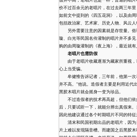
值并不高，老唱片也是一样，普通的唱片
价不过百余元的老唱片，在过去两三年里
如前文中提到的《四五花洞》，以及由周
包括政治家、艺术家、历史人物、风云人
另外需要注意的因素就是存世量。俗话
璇、白光等民国名伶灌制的唱片并不多见
购的由周璇灌制的《夜上海》，最近就有人
老唱片也需防假
由于老唱片收藏逐渐为藏家所重视，市
心上当受骗。
牟健惟告诉记者，三年前，他第一次看
并不高。”他说。造假者主要是利用近代
黑胶木唱片就会摇身一变为珍品。
不过造假者的技术再高超，但他们依然
后，只要试听一下，就能分辨出真假来。
因此他建议通过各个时期唱片不同的特征
清末和民国初期出品的老唱片，因为当
片上难以发现隔音槽。而建国之后黑胶木