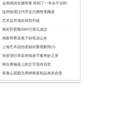
会画画的生物学家 绘制了一本永不过时...
连州惊现汉代罕见方脚绝美陶器
艺术品市场在转型升级
南宋官窑瓶6000万港元成交
画家周尊圣笔下的苍凉山水
上海艺术品拍卖如何重现辉煌(3)
张若强行草追求线条节奏奇妙之美
铸在青铜器上的文字流传百世
富春山居图无用师卷复制品来浙合璧