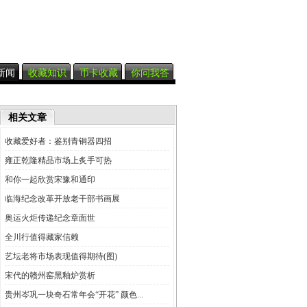
新闻
收藏知识
币卡收藏
你问我答
相关文章
收藏爱好者：鉴别青铜器四招
雍正乾隆精品市场上炙手可热
和你一起欣赏宋豫和通印
临海纪念改革开放老干部书画展
奥运火炬传递纪念章面世
全川行值得藏家信赖
艺坛老将市场表现值得期待(图)
宋代的赣州窑黑釉炉赏析
贵州岑巩一块奇石常年会“开花” 颜色...