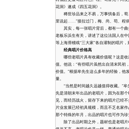
花洞》遂成《四五花洞》。
稀世珍品来之不易，万事惧备后，荀、
里说起……”接拉过门，梅、尚、苟、程
其实，每一张唱片背后，都有一个曲折
老板乐浜生有关，讲述了这位法国人在中
等上海滑稽戏“三大家”各自灌制的唱片
经典唱片价格高
哪些老唱片具有收藏价值呢？这是收藏
值。他说：“有些唱片虽然出自清末民初
价值。”根据牟先生这么多年的经验，他
量。
“当然是时间越久远越值得收藏。”牟
先是清朝末年出品的老唱片，因为在那个
见，而经历战火，留存下来的唱片已经不
片业发展已经初具规模，而且不乏名家作
那个特殊的年月，出品的唱片也可作为珍
除了出品时期之外，题材也是老唱片收