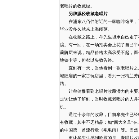
老唱片的收藏经。
另辟蹊径收藏老唱片
在浦东八佰伴附近的一家咖啡馆里，记
毕业没多久就来上海闯荡。
在收藏之路上，牟先生坦承自己走了不
骗。有一回，在一场拍卖会上花了自己半
薪阶层来说，精品价格太高承受不起，而
地铁卡等，但都以失败告终。
直到有一天，当他看到一张老唱片之后
城隍庙的一家古玩店里，看到一张梅兰芳
路。
让牟健惟看到老唱片收藏潜力的主要原
走访让他了解到，当时收藏老唱片的人并
机。
通过十余年的收藏，目前牟先生已经收藏
有收藏，其中不乏精品：如“四大名旦”在
的中国第一首流行歌《毛毛雨》等。当然
更让牟先生感到欣慰的是，老唱片收藏