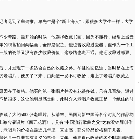
者见到了牟健惟。牟先生是个“新上海人”，跟很多大学生一样，大学
少弯路。最开始的时候，他选择收藏书画，因为不懂行，经常上当受
年的积蓄拍回两幅画，全部是假货。他也曾收藏过瓷器，但作为一个工
一般的瓷器又没有多少收藏价值，这条路也走不通。他还收藏过邮票、
，才发现了一条适合自己的收藏之路。牟健惟回忆道，当时是在上海
的老唱片，便买了下来，由此便一发不可收拾，走上了老唱片收藏之
因在于价格。他买的第一张唱片并没有花很多钱，只有几百块。通过
不是很多，这让他明显感觉到，此时介入老唱片收藏正是一个绝佳的时
了大约5000张老唱片。从清末、民国到新中国等各个时期的作品均
上海合灌唱片《四五花洞》，具有“中国流行歌曲之父”之称梁锦辉创作
，老唱片的价格在最近几年里一直走高，部分珍品价格翻了几番。
还是一件非常有意义的事情，去年，他把自己收藏的各个时期国歌唱