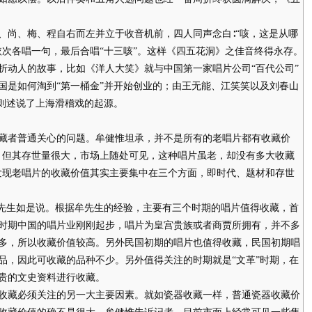
尚、梅、程自右而左并立于收音机前，四人同声念白∶“咳，这是从哪
依次各唱一句，最后合唱“十三咳”。这样《四五花洞》之佳音终得永存。
动人的故事，比如《洋人大笑》就与中国第一家唱片公司“百代公司”
国是如何淘到“第一桶金”并开始创业的；由王无能、江笑笑以及刘春山
，则述说了上海滑稽戏的起源。
者普通关心的问题。牟健惟坦承，并不是所有的老唱片都有收藏价
，但其存世量很大，市场上随处可见，这种唱片虽老，却没有多大收藏
发现老唱片的收藏价值其实主要集中在三个方面，即时代、题材和存世
先生如是说。根据牟先生的经验，主要有三个时期的唱片值得收藏，首
时期中国的唱片业刚刚起步，唱片为皇宫贵族或者商贾所拥有，并不多
多，所以收藏价值较高。另外民国初期的唱片也值得收藏，民国初期唱
品，因此可收藏的品种不少。另外值得关注的时期就是“文革”时期，在
贵的文史资料进行收藏。
藏必须关注的另一大主要因素。就如瓷器收藏一样，普通瓷器收藏价