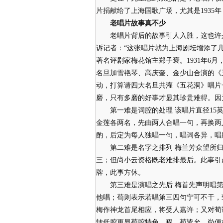
片捐献给了上海国歌广场，尤其是193
老唱片故事真不少
老唱片背后的故事引人入胜，这也许是
诉记者：“这张唱片就为上海剧坛增添了几
著名评剧家梅花馆主郑子褒。1931年6
名旦加雪艳琴、高庆奎、金少山合演的《
动，打算请四大名旦共灌《五花洞》唱片
磨，只有多磨的好事才显其珍贵难得。因
第一难是词腔的处理 该唱片直径15英
金莲各两名，先由两人合唱一句，再换两
酌，后定为每人独唱一句，唱词各异，唱
第二难是名字之排列 梅兰芳众望所归
三；但尚小云资格既老难排最后。此事引
牌，此事方休。
第三难是演唱之先后 梅首先声明唱第
他唱；荀则表示若唱第三四句宁可不干，
梅作神龙首尾相应，将受人嘉许；又对荀
转低腔更显荀腔特色。程、荀皆允，尚便