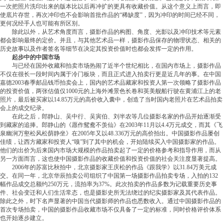
一次把照片洗印出来的版本比以后再冲扩的更具有收藏价值。从这个意义上而言，即
使底片存世，再次冲印也不会影响首批作品的“稀缺度”，因为冲印的时间已经不同，
更何况经手人也可能有所区别。
除此以外，从艺术角度而言，摄影作品的构图、角度、光影以及冲印技术等元素
都会影响最终的定价。并且，与其他艺术品一样，摄影作品保存的物理状态、相关的
历史故事以及作者签名等细节在决定其投资价值时也都会发挥一定的作用。
起步中的中国市场
与已经在国外收藏和拍卖市场热闹了近半个世纪相比，在国内市场上，摄影作品
不仅在很长一段时间内属于冷门板块，而且正式进入拍卖行更是近几年的事。在中国
嘉德2003春季邮品钱币拍卖会上，国内的艺术品藏家和投资人第一次领略了摄影作品
的投资价值，两张估值仅1000元的上海外滩景色长卷和英美舰船行驶在黄浦江上的老
照片，最后被买家以14.85万元的高价收入囊中，创造了当时国内老照片在艺术品拍卖
会上的成交纪录。
在此之后，郎静山、吴中行、吴寅伯、刘半农等几位摄影名家的作品开始逐渐受
到藏家的追捧。郎静山的《愿作鸳鸯不羡仙》在2003年11月以4.4万元成交，而其《飞
泉幽涧万壑松风松荫静坐》在2005年又以48.336万元的高价拍出。中国摄影作品屡创
佳绩，让西方藏家和投资人“嗅”到了其中的机会，开始陆续买入中国摄影家的作品。
他们的出价为后来国内市场大规模的作品拍卖起了一定的价格参考和指导作用，而从
另一方面而言，这也使中国摄影作品的收藏价值和投资价值的社会关注度显著提高。
2006年的苏富比秋拍中，北京摄影家王庆松的作品《跟我学》以31.84万美元成
交。在同一年，北京华辰拍卖公司组织了中国第一场摄影作品拍卖专场，入拍的132
幅作品成交总额约250万元，流拍率为37%。此次拍卖的作品多数为记载重要历史事
件、社会变迁和人们生活常态，也是摄影史所无法绕过的纪实摄影家及其代表作品。
除此之外，时下名声显著的中国当代摄影师的作品也悉数收入。通过中国摄影作品的
首次专场拍卖，中国的摄影作品收藏市场不仅具备了一定的标准，同时价格评价体系
也开始逐步建立。