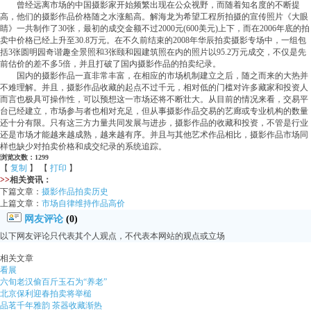
曾经远离市场的中国摄影家开始频繁出现在公众视野，而随着知名度的不断提
高，他们的摄影作品价格随之水涨船高。解海龙为希望工程所拍摄的宣传照片《大眼
睛》一共制作了30张，最初的成交金额不过2000元(600美元)上下，而在2006年底的拍
卖中价格已经上升至30.8万元。在不久前结束的2008年华辰拍卖摄影专场中，一组包
括3张圆明园奇谐趣全景照和3张颐和园建筑照在内的照片以95.2万元成交，不仅是先
前估价的差不多5倍，并且打破了国内摄影作品的拍卖纪录。
国内的摄影作品一直非常丰富，在相应的市场机制建立之后，随之而来的大热并
不难理解。并且，摄影作品收藏的起点不过千元，相对低的门槛对许多藏家和投资人
而言也极具可操作性，可以预想这一市场还将不断壮大。从目前的情况来看，交易平
台已经建立，市场参与者也相对充足，但从事摄影作品交易的艺廊或专业机构的数量
还十分有限。只有这三方力量共同发展与进步，摄影作品的收藏和投资，不管是行业
还是市场才能越来越成熟，越来越有序。并且与其他艺术作品相比，摄影作品市场同
样也缺少对拍卖价格和成交纪录的系统追踪。
浏览次数：1299
【
复制
】 【
打印
】
>>
相关资讯：
下篇文章：
摄影作品拍卖历史
上篇文章：
市场自律维持作品高价
网友评论
(0)
以下网友评论只代表其个人观点，不代表本网站的观点或立场
相关文章
看展
六旬老汉偷百斤玉石为“养老”
北京保利迎春拍卖将举槌
品茗千年雅韵 茶器收藏渐热