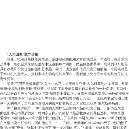
“人为因素”主导价格
就像一把油画刷既能用来画出蒙娜丽莎也能用来粉刷墙面是一个道理，在普罗大
众手中，相机是用来捕捉生命中流逝的每个瞬间，而在摄影家手中，成就的就可能是
具有收藏和投资价值的摄影艺术品。因此，决定摄影作品投资价值的第一个要素就是
手拿相机的那个人。摄影家本人的名气和声望在一定程度上比作品本身对其价值的决
定性要强。
荣登“百万美元俱乐部”的每一个名字，从安德里亚斯·古尔斯基到杉本博司，从爱
德华·史泰钦到理查德·普林斯，这些名字本身就是摄影作品价值的一种保证。有两件
作品晋身百万美元的爱德华·韦斯顿自是不在话下，摘得全球最昂贵照片光环的安德里
亚斯·古尔斯基的《99美分II》在创下纪录前就曾突破百万美元，因此有专家预测，或
许不久的将来，全球最昂贵照片的前六把交椅全会为安德里亚斯·古尔斯基所占。
除了摄影师以外，冲印照片的人同样也会影响作品的投资价值。一般情况而言，
由摄影师在拍照后的第一时间亲自操刀的摄影作品是收藏者的最佳选择。举例来说，
爱德华·韦斯顿本人冲印的照片比由他的儿子布莱特·韦斯顿(Brett Weston)冲印的更能
在市场上卖出好价钱，而由他的另一个儿子科尔·韦斯顿(Cole Weston)经手冲洗的照片
则“含金量”更低。这其中还包括了“第一次冲印的照片”的概念。也就是说，摄影师第