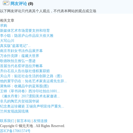
网友评论
(0)
以下网友评论只代表其个人观点，不代表本网站的观点或立场
相关文章
求购
新媒体艺术市场需要支持和培育
李小聪：隐居庐山作品应大俗大雅
大写山川
真实版"盗墓笔记"...
南京市妇女书法作品展开幕
万余扑克牌：蕴藏大世界
歌德秋拍主推弘一墨迹
首届当代名窑评选拉开帷幕
齐白石后人告出版社侵权案获赔
关山月：贴近社会生活的创新之路（图）
他的寰宇仍在：知名艺术家袁运甫先生辞...
犀角杯：收藏品中的蓝筹股(图)
王铎《草书诗卷》西泠印社拍出1691...
《濑水丹青》2017溧阳美术名家邀请...
非凡的陶艺共贺祖国华诞
纪念奥运珍藏瓷 王锡良声明宣传严重失...
兰州发现战国琉璃
联系我们
|
留言本站
|
友情连接
Copyright © 铜元天地 . All Rights Reserved.
苏ICP备17061574号