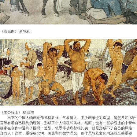
《流民图》 蒋兆和
《愚公移山》 徐悲鸿
当下的中国人物画创作风格多样、气象博大，不少画家也对造型、笔墨及艺术语
言等有着自己独到的理解，形成了个人语境和风格。然而，也有一些学院派的中青年
画家在创作中遇到了困惑：造型、笔墨等功底都很扎实，就是形成不了自己的风格，
真急人！这样，重提徐悲鸿、蒋兆和的教学理念、创作思想及文化内涵就至关重要