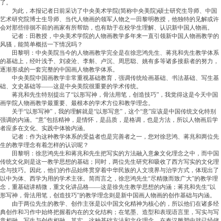
了。
为此，本报记者日前采访了中央美术学院(简称中央美院)硕士研究生导师、中国
艺术研究院博士生导师、当代人物画的领军人物之一田黎明教授，他独特的见解或许
会对那些徘徊不前的画家有所帮助，也有助于在校学生理解、认识新中国人物画。
记者：田教授，中央美术学院的人物画教学多年来一直引领新中国人物画教学的
风骚，能简单概括一下情况吗？
田黎明：中央美院当今的人物画教学完全是在徐悲鸿先生、蒋兆和先生教学体系
的基础上，经叶浅予、刘凌沧、李斛、卢沉、周思聪、姚有多等诸多接薪者的努力，
逐渐形成的一套完整的中国画人物教学体系。
中央美院中国画教学非常重视基础教育，强调传统绘画基础、书法基础、写生基
础、文史基础等——这是中央美院很重要的学术传统。
蒋兆和先生特别提出了“以形写神，骨法用笔，创造技巧”，我觉得这是今天中国
画学院人物画教学最重要、最根本的学术方位和教学理念。
关于“以形写神”，我的理解就是“以形写意”，这个“意”应该是中国传统文化特别
强调的内涵。“意”包括精神，是情怀，是品质，是格调，也是方法，所以人物画后学
者应多在文化、实践中体验内涵。
记者：作为这种教学体系的受益者也是完善者之一，您对徐悲鸿、蒋兆和两位先
生的教学理念有着怎样的认识呢？
田黎明：徐悲鸿先生和蒋兆和先生把写实的方法融入意象文化理念之中，而中国
传统文化则是这一教学思想的基础；同时，两位先生研究和吸收了西方写实的文化理
念与技巧。因此，他们的作品始终贯穿着中华民族的人文境界与治学方式，体现出了
以中为体、西学为用的学术主张。简而言之，徐悲鸿先生“尽精微而致广大”的教学理
念，重基础讲精微，重文化讲品格——这是徐先生教学思想的内涵；蒋兆和先生“以
形写神，骨法用笔，创造技巧”的教学理念则是新中国画人物画的创作基础与内涵。
由于两位先生的教学、创作主张是以中国文化精神为核心的，所以他们在诸多经
典创作和习作中始终把握着内在的文化结构；在笔墨、造型和表现语言里，写实与写
意相融，写生与创作相融。其实，这种基础方法和文化理念，在秦汉雕塑中就已经储