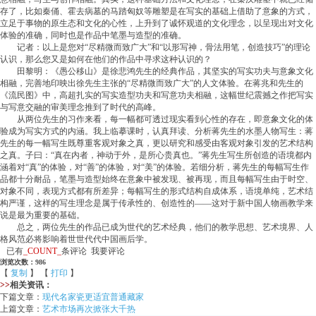
存了，比如秦俑、霍去病墓的马踏匈奴等雕塑是在写实的基础上借助了意象的方式，
立足于事物的原生态和文化的心性，上升到了诚怀观道的文化理念，以呈现出对文化
体验的准确，同时也是作品中笔墨与造型的准确。
记者：以上是您对“尽精微而致广大”和“以形写神，骨法用笔，创造技巧”的理论
认识，那么您又是如何在他们的作品中寻求这种认识的？
田黎明：《愚公移山》是徐悲鸿先生的经典作品，其坚实的写实功夫与意象文化
相融，完善地印映出徐先生主张的“尽精微而致广大”的人文体验。在蒋兆和先生的
《流民图》中，高超扎实的写实造型功夫和写意功夫相融，这幅世纪震撼之作把写实
与写意交融的审美理念推到了时代的高峰。
从两位先生的习作来看，每一幅都可透过现实看到心性的存在，即意象文化的体
验成为写实方式的内涵。我上临摹课时，认真拜读、分析蒋先生的水墨人物写生：蒋
先生的每一幅写生既尊重客观对象之真，更以研究和感受由客观对象引发的艺术结构
之真。子曰：“真在内者，神动于外，是所心贵真也。”蒋先生写生所创造的语境都内
涵着对“真”的体验，对“善”的体验，对“美”的体验。若细分析，蒋先生的每幅写生作
品都十分耐品，笔墨与造型始终在意象中被发现、被再现，而且每幅写生由于时空、
对象不同，表现方式都有所差异；每幅写生的形式结构自成体系，语境单纯，艺术结
构严谨，这样的写生理念是属于传承性的、创造性的——这对于新中国人物画教学来
说是最为重要的基础。
总之，两位先生的作品已成为世代的艺术经典，他们的教学思想、艺术境界、人
格风范必将影响着世世代代中国画后学。
已有
_COUNT_
条评论 我要评论
浏览次数：986
【
复制
】 【
打印
】
>>
相关资讯：
下篇文章：
现代名家瓷更适宜普通藏家
上篇文章：
艺术市场再次掀张大千热