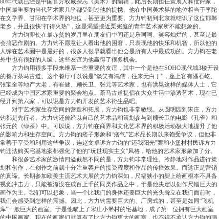
80年代就已经是中国官方权威杂志《美术》的编辑，此后长期担任策展人和批评家，
中国最重要的当代艺术家几乎都受到过他的提携。他在中国美术界的地位相当于李陀
在文学界、甘阳在学术界的地位，甚至更为重要。方力钧初到北京就结识了这位邯郸
老乡，并且很快“打得火热”，这是渴望接近栗宪庭的青年艺术家所不能想象的。
方力钧即使在最赤贫的岁月里在朋友们中间还是乐呵呵、笑容灿烂的，甚至是最
会搞恶作剧的。方力钧不愿意让人看出他的困窘，只表现他的快乐和机智，所以他的
人缘在艺术圈中是最好的，很多人很早就看出他会是所有人中最成功的。方力钧在老
外中也有很好的人缘，这些友谊为他赢得了很多机会。
方力钧用很多手段来维系一些重要的友谊，其中一个是他在SOHO现代城3楼开设
的餐厅茶马古道。这个餐厅可以说是“谈笑有鸿儒，往来无白丁”，座上客有潘石屹、
张宝全等地产大老，有崔健、顾长卫、张元等艺术家，也有洪晃这样的媒体人士，它
已经成为中国艺术家重要的聚会地点。茶马古道提倡在大众生活中渗透艺术，现在已
经开到第六家，可以说是方力钧开发的艺术衍生品吧。
对于艺术家生存空间的营造和拓展，方力钧也非常敏锐。从圆明园到宋庄，方力
钧都是先行者。方力钧还曾经以自己的艺术品和策划参与到顾长卫的电影《孔雀》和
张元的《绿茶》中。可以说，方力钧在商界和文化艺术界的积极活动极大地提升了他
的影响力和生存空间。方力钧的痞子形象和“痞气”艺术品长期以来饱受争议，但他非
常善于享受和利用这些争议，连赵文卓诉方力钧的“还我阳光”案和小堡村村民诉方力
钧违法购买宅基地案都强化了他的“玩世现实主义”风格，给他的艺术家形象加了分。
和很多艺术家的激情四溢截然不同的是，方力钧非常理性、冷静地对作品进行策
划和创作，在创作之前就十分注重客户的接受程度和作品的传播效果。而这正是营销
的真谛。长期参加欧美主流艺术大展的方力钧深知，尺幅狭小的架上绘画根本不具备
视觉冲击力，只能被淹没在成百上千的同类作品之中，于是他决定以创作尺幅巨大的
画作为主。我们可以想象，当一个比我们的身体还要巨大的光头耸立在我们面前时，
我们会感受到怎样的震撼。因此，方力钧需要巨大的、厂房式的，甚至是如同“飞机
库”一般巨大的画室。于是他瞄上了宋庄小堡村的宅基地，成了第一位拥有巨大画室
的中国画家。现在的画家们就算有了比方力钧更大的画室，也不得不承认方力钧的画