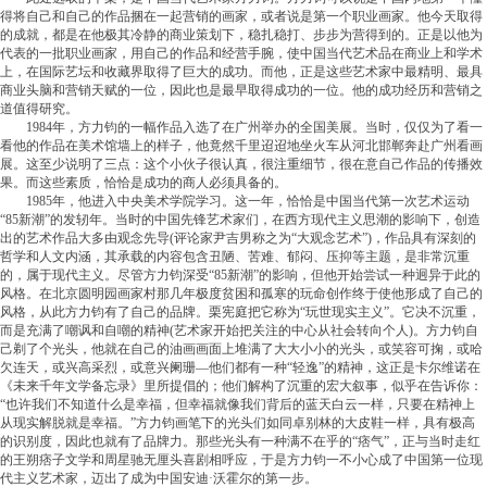
得将自己和自己的作品捆在一起营销的画家，或者说是第一个职业画家。他今天取得
的成就，都是在他极其冷静的商业策划下，稳扎稳打、步步为营得到的。正是以他为
代表的一批职业画家，用自己的作品和经营手腕，使中国当代艺术品在商业上和学术
上，在国际艺坛和收藏界取得了巨大的成功。而他，正是这些艺术家中最精明、最具
商业头脑和营销天赋的一位，因此也是最早取得成功的一位。他的成功经历和营销之
道值得研究。
1984年，方力钧的一幅作品入选了在广州举办的全国美展。当时，仅仅为了看一
看他的作品在美术馆墙上的样子，他竟然千里迢迢地坐火车从河北邯郸奔赴广州看画
展。这至少说明了三点：这个小伙子很认真，很注重细节，很在意自己作品的传播效
果。而这些素质，恰恰是成功的商人必须具备的。
1985年，他进入中央美术学院学习。这一年，恰恰是中国当代第一次艺术运动
“85新潮”的发轫年。当时的中国先锋艺术家们，在西方现代主义思潮的影响下，创造
出的艺术作品大多由观念先导(评论家尹吉男称之为“大观念艺术”)，作品具有深刻的
哲学和人文内涵，其承载的内容包含丑陋、苦难、郁闷、压抑等主题，是非常沉重
的，属于现代主义。尽管方力钧深受“85新潮”的影响，但他开始尝试一种迥异于此的
风格。在北京圆明园画家村那几年极度贫困和孤寒的玩命创作终于使他形成了自己的
风格，从此方力钧有了自己的品牌。栗宪庭把它称为“玩世现实主义”。它决不沉重，
而是充满了嘲讽和自嘲的精神(艺术家开始把关注的中心从社会转向个人)。方力钧自
己剃了个光头，他就在自己的油画画面上堆满了大大小小的光头，或笑容可掬，或哈
欠连天，或兴高采烈，或意兴阑珊—他们都有一种“轻逸”的精神，这正是卡尔维诺在
《未来千年文学备忘录》里所提倡的；他们解构了沉重的宏大叙事，似乎在告诉你：
“也许我们不知道什么是幸福，但幸福就像我们背后的蓝天白云一样，只要在精神上
从现实解脱就是幸福。”方力钧画笔下的光头们如同卓别林的大皮鞋一样，具有极高
的识别度，因此也就有了品牌力。那些光头有一种满不在乎的“痞气”，正与当时走红
的王朔痞子文学和周星驰无厘头喜剧相呼应，于是方力钧一不小心成了中国第一位现
代主义艺术家，迈出了成为中国安迪·沃霍尔的第一步。