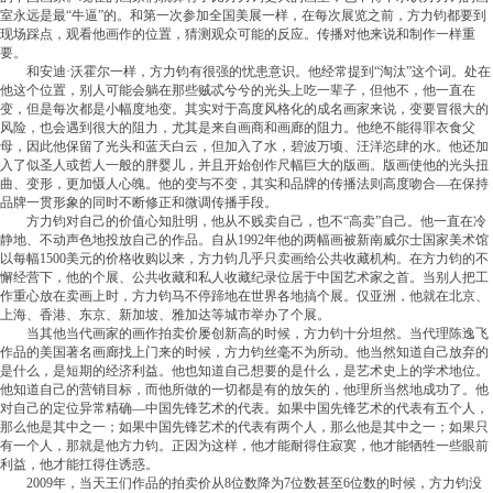
室永远是最“牛逼”的。和第一次参加全国美展一样，在每次展览之前，方力钧都要到
现场踩点，观看他画作的位置，猜测观众可能的反应。传播对他来说和制作一样重
要。
和安迪·沃霍尔一样，方力钧有很强的忧患意识。他经常提到“淘汰”这个词。处在
他这个位置，别人可能会躺在那些贼忒兮兮的光头上吃一辈子，但他不，他一直在
变，但是每次都是小幅度地变。其实对于高度风格化的成名画家来说，变要冒很大的
风险，也会遇到很大的阻力，尤其是来自画商和画廊的阻力。他绝不能得罪衣食父
母，因此他保留了光头和蓝天白云，但加入了水，碧波万顷、汪洋恣肆的水。他还加
入了似圣人或哲人一般的胖婴儿，并且开始创作尺幅巨大的版画。版画使他的光头扭
曲、变形，更加慑人心魄。他的变与不变，其实和品牌的传播法则高度吻合—在保持
品牌一贯形象的同时不断修正和微调传播手段。
方力钧对自己的价值心知肚明，他从不贱卖自己，也不“高卖”自己。他一直在冷
静地、不动声色地投放自己的作品。自从1992年他的两幅画被新南威尔士国家美术馆
以每幅1500美元的价格收购以来，方力钧几乎只卖画给公共收藏机构。在方力钧的不
懈经营下，他的个展、公共收藏和私人收藏纪录位居于中国艺术家之首。当别人把工
作重心放在卖画上时，方力钧马不停蹄地在世界各地搞个展。仅亚洲，他就在北京、
上海、香港、东京、新加坡、雅加达等城市举办了个展。
当其他当代画家的画作拍卖价屡创新高的时候，方力钧十分坦然。当代理陈逸飞
作品的美国著名画廊找上门来的时候，方力钧丝毫不为所动。他当然知道自己放弃的
是什么，是短期的经济利益。他也知道自己想要的是什么，是艺术史上的学术地位。
他知道自己的营销目标，而他所做的一切都是有的放矢的，他理所当然地成功了。他
对自己的定位异常精确—中国先锋艺术的代表。如果中国先锋艺术的代表有五个人，
那么他是其中之一；如果中国先锋艺术的代表有两个人，那么他是其中之一；如果只
有一个人，那就是他方力钧。正因为这样，他才能耐得住寂寞，他才能牺牲一些眼前
利益，他才能扛得住诱惑。
2009年，当天王们作品的拍卖价从8位数降为7位数甚至6位数的时候，方力钧没