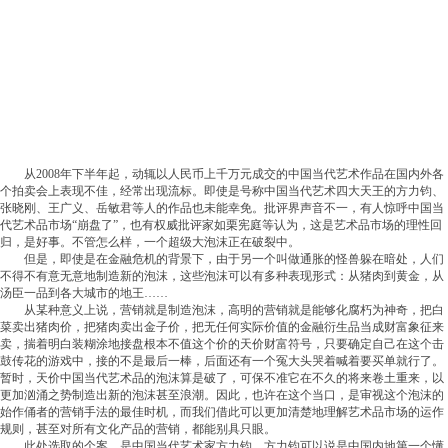
从2008年下半年起，动辄以人民币上千万元成交的中国当代艺术作品在国内外各
个拍卖会上表现不佳，经常出现流标。即使是号称中国当代艺术四大天王的方力钧、
张晓刚、王广义、岳敏君等人的作品也未能幸免。批评界声音不一，有人惊呼中国当
代艺术品市场“崩盘了”，也有权威批评家如栗宪庭等认为，这是艺术品市场的理性回
归，是好事。不管怎么样，一个超级大泡沫正在破裂中。
但是，即使是在金融危机的背景下，由于另一个叫做通胀的怪兽躲在暗处，人们
不得不有意无意地制造新的泡沫，这些泡沫可以有多种表现形式：从猪肉到黄金，从
汤臣一品到各大城市的地王……
从某种意义上说，营销就是制造泡沫，高明的营销就是能够化腐朽为神奇，把白
菜卖出猪肉价，把猪肉卖出金子价，把无任何实际价值的金融衍生品当成财富象征来
卖，揣着明白装糊涂地接盘根本不值这个价的天价财富符号，只要确定自己在这个击
鼓传花的游戏中，接的不是最后一棒，后面还有一个冤大头哭着喊着要买单就行了。
暂时，天价中国当代艺术品的泡沫算是破了，可保不准它在不久的将来卷土重来，以
更加汹涌之势制造出新的泡沫甚至浪潮。因此，也许在这个当口，是审视这个泡沫的
始作俑者的营销手法的最佳时机，而我们借此可以更加清楚地理解艺术品市场的运作
规则，甚至对所有文化产品的营销，都能别具只眼。
此处选取的个案，是中国当代艺术家方力钧。方力钧可以说是中国内地第一个懂