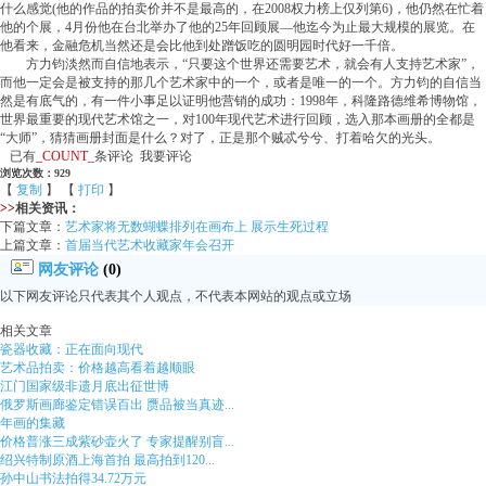
什么感觉(他的作品的拍卖价并不是最高的，在2008权力榜上仅列第6)，他仍然在忙着
他的个展，4月份他在台北举办了他的25年回顾展—他迄今为止最大规模的展览。在
他看来，金融危机当然还是会比他到处蹭饭吃的圆明园时代好一千倍。
方力钧淡然而自信地表示，“只要这个世界还需要艺术，就会有人支持艺术家”，
而他一定会是被支持的那几个艺术家中的一个，或者是唯一的一个。方力钧的自信当
然是有底气的，有一件小事足以证明他营销的成功：1998年，科隆路德维希博物馆，
世界最重要的现代艺术馆之一，对100年现代艺术进行回顾，选入那本画册的全都是
“大师”，猜猜画册封面是什么？对了，正是那个贼忒兮兮、打着哈欠的光头。
已有
_COUNT_
条评论 我要评论
浏览次数：929
【
复制
】 【
打印
】
>>
相关资讯：
下篇文章：
艺术家将无数蝴蝶排列在画布上 展示生死过程
上篇文章：
首届当代艺术收藏家年会召开
网友评论
(0)
以下网友评论只代表其个人观点，不代表本网站的观点或立场
相关文章
瓷器收藏：正在面向现代
艺术品拍卖：价格越高看着越顺眼
江门国家级非遗月底出征世博
俄罗斯画廊鉴定错误百出 赝品被当真迹...
年画的集藏
价格普涨三成紫砂壶火了 专家提醒别盲...
绍兴特制原酒上海首拍 最高拍到120...
孙中山书法拍得34.72万元