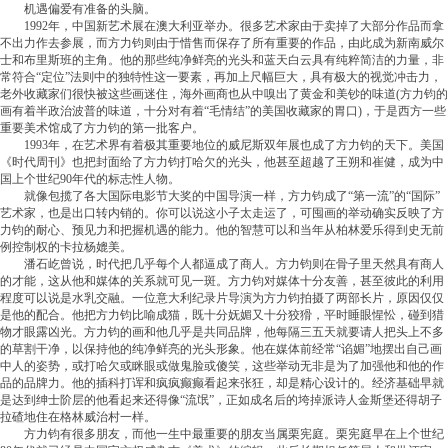
机遇偏爱有准备的头脑。
1992年，中国新艺术展在澳大利亚举办。很多艺术家由于卖掉了大部分作品而拿
不出力作去参展，而方力钧则由于惜售而保存了所有重要的作品，由此成为新南威尔
士和布里斯班的主角。他的那些纯净鲜亮的光头和蓝天白云具有纯粹简洁的力量，非
常符合“定位”法则中的独特性这一要素，再加上尺幅巨大，具有极大的视觉冲击力，
老外收藏家们很快被这些画迷住，海外画商也从中嗅出了黄金和美钞的味道(方力钧的
画有着半政治波普的味道，十分对有着“毛情结”的美国收藏家的胃口)，于是西方一些
重要美术馆成了方力钧的第一批客户。
1993年，在艺术界有着极其重要地位的威尼斯双年展也成了方力钧的天下。美国
《时代周刊》也把封面给了方力钧打哈欠的光头，他甚至超越了王朔和崔健，成为中
国上个世纪90年代的标志性人物。
就像包揽了各大国际电影节大奖的中国导演一样，方力钧成了“第一流”的“国际”
艺术家，也是出口转内销的。你可以说这小子太走运了，可囤画的举动确实反映了方
力钧的耐心、预见力和把握机遇的能力。他的智慧可以和当年从柏林爱乐得到史无前
例控制权的卡拉杨媲美。
潘石屹曾说，时代把几乎每个人都逼成了商人。方力钧则在骨子里天然具有商人
的才能，这从他和媒体的关系就可见一斑。方力钧对媒体十分友善，甚至彼此的利用
程度可以说是水乳交融。一位意大利纪录片导演为方力钧拍摄了两部长片，原因仅仅
是他的配合。他把方力钧比喻成猫，既十分妩媚又十分狡猾，平时睡眼惺忪，碰到猎
物才眼露凶光。方力钧的画和他几乎是共同品牌，他每隔三五天就要请人把头上不多
的草割干净，以保持他的纯净鲜亮的光头形象。他在媒体前经常“谄媚”地摆出自己画
中人的姿势，或打哈欠或眯眼或做鬼脸或傻笑，这些举动无非是为了加强他和他的作
品的品牌力。他的插科打诨和疯疯癫癫看起来张狂，却是精心设计的。经济基础早就
是达到绅士阶层的他看起来还得像“流氓”，正如成名后的垮掉派诗人金斯堡还得胡子
拉碴地住在格林威治村一样。
方力钧有很多朋友，而他一生中最重要的朋友当属栗宪庭。栗宪庭早在上个世纪