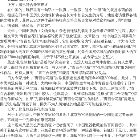
正方：器形符合柴窑描述
在中国的古玩行里有一句话：一眼真，一眼假。这个“一眼”看的就是东西的器
形。根据在日本中国历史文物保护协会会长对中如云先生的介绍，他曾遍访世界各地
的文物专家，最终认定这件作品的特征完全符合历史文献对柴窑的描述，即“青如
天、明如镜、薄如纸、声如磬”。
去年，中国出版的《文物天地》杂志曾连续刊载对中如云求证柴窑的过程，其中
一篇文章为“青百合花瓶”的柴窑论提供了强化证据。文章指出，对中如云的同事意外
发现两件与“青百合花瓶”相似的瓷器，它们都被取名为“孔雀绿釉花觚”。作为清代文
物，分别收藏在北京故宫博物院和钓鱼台国宾馆。其中，故宫所藏“孔雀绿釉花觚”的
制作时间大约在距今300到350年前的康熙年间，钓鱼台国宾馆藏品的制作时间大约在
距今270年前的雍正年间。由于平时不做公开展览，故专家也知之甚少。
虽然“孔雀绿釉花觚”是近代研究者命名，也没人知道这两件古物出自何人之手。
但是，面对两者间极其的相似，有人推测，“青百合花瓶”与“孔雀绿釉花觚”俱为同时
代作品。还有人推测，“青百合花瓶”可能是“孔雀绿釉花觚”仿制品。
日方专家指出，“青百合花瓶”的修复痕迹被推定为距今400至600年前。此外，日
本民间流传着一种说法：大约600年前，中国明朝皇帝将这件青百合花瓶赠给了日本
室町幕府将军足利义满，后来由日本古笔家族世代相传下来。综合上述情况看，“青
百合花瓶”先出现的可能性较大。也就是说，“孔雀绿釉花觚”是根据“青百合花瓶”的特
征制作而成的。如果“孔雀绿釉花觚”是“青百合花瓶”的仿制品，“青百合花瓶”肯定是
因“历史名品”而被了解，因为不为人所知晓的物品是不可能被复制的。
反方：此花瓶就是孔雀绿花觚
对于上述说法，中国的专家如何看呢？北京故宫博物院的一位陶瓷鉴定专家表
示，它就是一个孔雀绿的康熙花觚。
这个观点又是怎么产生的呢？记者查阅了《中国瓷器收藏鉴赏百问百答》，其中
关于花觚有这样的记述：花觚是仿青铜器造型的一种陈设用瓷。花觚始于元代，主要
流行于明嘉靖、万历至清乾隆这一段时期。花觚的时代特征十分明显，明代的花觚主