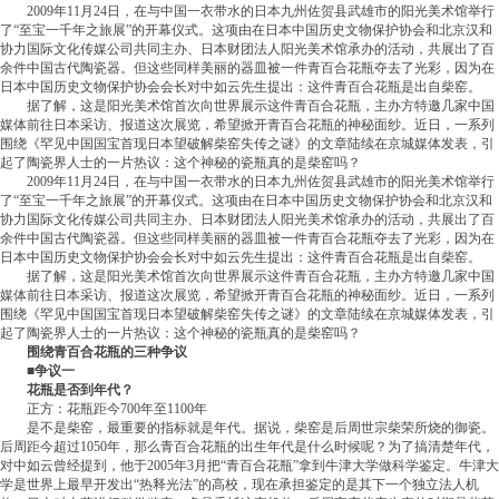
2009年11月24日，在与中国一衣带水的日本九州佐贺县武雄市的阳光美术馆举行
了“至宝一千年之旅展”的开幕仪式。这项由在日本中国历史文物保护协会和北京汉和
协力国际文化传媒公司共同主办、日本财团法人阳光美术馆承办的活动，共展出了百
余件中国古代陶瓷器。但这些同样美丽的器皿被一件青百合花瓶夺去了光彩，因为在
日本中国历史文物保护协会会长对中如云先生提出：这件青百合花瓶是出自柴窑。
据了解，这是阳光美术馆首次向世界展示这件青百合花瓶，主办方特邀几家中国
媒体前往日本采访、报道这次展览，希望掀开青百合花瓶的神秘面纱。近日，一系列
围绕《罕见中国国宝首现日本望破解柴窑失传之谜》的文章陆续在京城媒体发表，引
起了陶瓷界人士的一片热议：这个神秘的瓷瓶真的是柴窑吗？
2009年11月24日，在与中国一衣带水的日本九州佐贺县武雄市的阳光美术馆举行
了“至宝一千年之旅展”的开幕仪式。这项由在日本中国历史文物保护协会和北京汉和
协力国际文化传媒公司共同主办、日本财团法人阳光美术馆承办的活动，共展出了百
余件中国古代陶瓷器。但这些同样美丽的器皿被一件青百合花瓶夺去了光彩，因为在
日本中国历史文物保护协会会长对中如云先生提出：这件青百合花瓶是出自柴窑。
据了解，这是阳光美术馆首次向世界展示这件青百合花瓶，主办方特邀几家中国
媒体前往日本采访、报道这次展览，希望掀开青百合花瓶的神秘面纱。近日，一系列
围绕《罕见中国国宝首现日本望破解柴窑失传之谜》的文章陆续在京城媒体发表，引
起了陶瓷界人士的一片热议：这个神秘的瓷瓶真的是柴窑吗？
围绕青百合花瓶的三种争议
■争议一
花瓶是否到年代？
正方：花瓶距今700年至1100年
是不是柴窑，最重要的指标就是年代。据说，柴窑是后周世宗柴荣所烧的御瓷。
后周距今超过1050年，那么青百合花瓶的出生年代是什么时候呢？为了搞清楚年代，
对中如云曾经提到，他于2005年3月把“青百合花瓶”拿到牛津大学做科学鉴定。牛津大
学是世界上最早开发出“热释光法”的高校，现在承担鉴定的是其下一个独立法人机