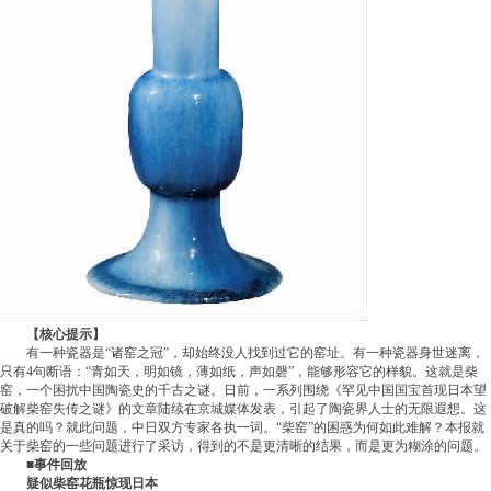
【核心提示】
有一种瓷器是“诸窑之冠”，却始终没人找到过它的窑址。有一种瓷器身世迷离，
只有4句断语：“青如天，明如镜，薄如纸，声如磬”，能够形容它的样貌。这就是柴
窑，一个困扰中国陶瓷史的千古之谜。日前，一系列围绕《罕见中国国宝首现日本望
破解柴窑失传之谜》的文章陆续在京城媒体发表，引起了陶瓷界人士的无限遐想。这
是真的吗？就此问题，中日双方专家各执一词。“柴窑”的困惑为何如此难解？本报就
关于柴窑的一些问题进行了采访，得到的不是更清晰的结果，而是更为糊涂的问题。
■事件回放
疑似柴窑花瓶惊现日本