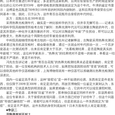
构。日本对古董进行科学鉴定，多是委托这家机构。后周官窑柴窑生产的时期是柴荣
在位的公元954年至959年，他申请检查的预测值就设定为这个年代。牛津的鉴定书显
示：这樽蓝色花瓶是700年到1100年前的时间段内烧制的，这和后周皇帝柴荣在位时
间基本一致。据此，日方认为，这件青百合花瓶符合柴窑的年代特征。
反方：花瓶出生在300年前后
采用热释光检测年代，确实是一种比较科学的方法，但并非无懈可击——记者从
中国科学院高能物理所核考古组了解到：热释光测年代法可以测量古陶瓷的年代，但
是其所需的一种化学元素剂量的不同，可以对古陶瓷的“年龄”产生扰动，即可以让其
岁数变大。热释光的这个局限性也经常被造假者所利用。
中科院高能物理所核考古组的一位冯先生向记者解释说，古陶瓷采用热释光测试
或者通过海关机器安检时，都会吸收热量，通过一次就会对年代扰动一次，一个百岁
瓷器走一次测试程序，出来后肯定要大于百岁。“光看检测结果，是否是陶瓷真实的
年龄呢？”对此，这位科学家表示，“热释光”的结果绝对不是唯一的标准，单看这一结
果是不严谨的，更是不科学的。
冯先生告诉记者，这件“青百合花瓶”的热释光检测结果未必是最准确的，肯定受
到了扰动。据一位安检机构的技术人士介绍，如果想知道因扰动而“变老”的程度，可
以借助其他科学仪器精确计算，上海博物馆就有一种仪器可以准确测出热释光检测的
误差比。
国内一位鉴定高手表示，这种“柴窑论”是一种不贴谱的论调。东西肯定是件老东
西，但仅限于200年至300年，肯定是清代的。而故宫博物院一位鉴定大家则认为，东
西很清楚，它就是典型的明清瓷器，如果更精确一点，它的年代可以缩至康熙时期。
鉴定一件瓷器，若单独“目鉴”不科学，那单独仪器鉴定同样不科学，应该两者结
合。这位专家表示，关于柴窑的发现问题，日本方面已经炒了好些年了，但这个问题
跟“哥德巴赫猜想”一样，谁都可以有不同观点，但是若就这么一件东西就定为“柴
窑”，肯定是不严谨的。这件东西的身世到底如何？日本方面有些人肯定最清楚。
■争议二
花瓶器形对不对？