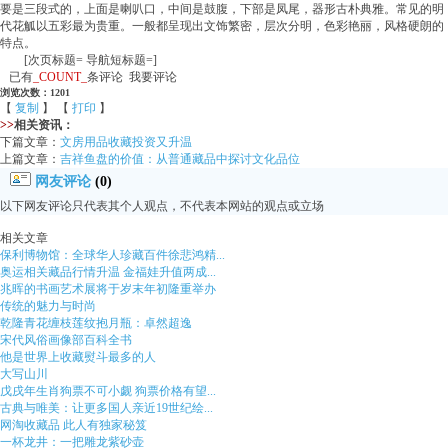
要是三段式的，上面是喇叭口，中间是鼓腹，下部是凤尾，器形古朴典雅。常见的明
代花觚以五彩最为贵重。一般都呈现出文饰繁密，层次分明，色彩艳丽，风格硬朗的
特点。
[次页标题= 导航短标题=]
已有
_COUNT_
条评论 我要评论
浏览次数：1201
【
复制
】 【
打印
】
>>
相关资讯：
下篇文章：
文房用品收藏投资又升温
上篇文章：
吉祥鱼盘的价值：从普通藏品中探讨文化品位
网友评论
(0)
以下网友评论只代表其个人观点，不代表本网站的观点或立场
相关文章
保利博物馆：全球华人珍藏百件徐悲鸿精...
奥运相关藏品行情升温 金福娃升值两成...
兆晖的书画艺术展将于岁末年初隆重举办
传统的魅力与时尚
乾隆青花缠枝莲纹抱月瓶：卓然超逸
宋代风俗画像部百科全书
他是世界上收藏熨斗最多的人
大写山川
戊戌年生肖狗票不可小觑 狗票价格有望...
古典与唯美：让更多国人亲近19世纪绘...
网淘收藏品 此人有独家秘笈
一杯龙井：一把雕龙紫砂壶