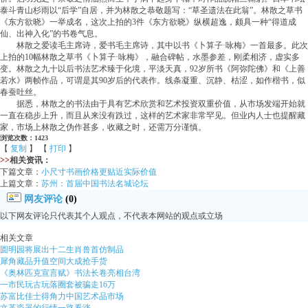
泰斗青山杉雨以“后学”自居，并为林散之恭敬题写：“草圣遗法在此翁”。林散之草书
《东方欲晓》一举成名，这次上拍的3件《东方欲晓》纵横超逸，颇具一种“得道成
仙、出神入化”的书卷气息。
林散之爱读毛主席诗，爱书毛主席诗，其中以书《卜算子·咏梅》一首最多。此次
上拍的10幅林散之草书《卜算子·咏梅》，融合碑帖，水墨参差，刚柔相济，虚实多
变。林散之九十以后书法艺术臻于化境，平淡天真，92岁所书《阿弥陀佛》和《上善
若水》两帧作品，可谓是其90岁后的代表作。线条凝重、沉静、枯涩，如作楷书，似
春蚕吐丝。
据悉，林散之的书法由于具有艺术欣赏和艺术投资双重价值，从市场发端开始就
一直在稳步上升，而且从来没有跌过，这样的艺术家非常罕见。但业内人士也提醒藏
家，市场上林散之伪作甚多，收藏之时，还需万分谨慎。
浏览次数：1423
【
复制
】 【
打印
】
>>
相关资讯：
下篇文章：
小尺寸书画价格更贴近实际价值
上篇文章：
苏州：首届中国书法名城论坛
网友评论
(0)
以下网友评论只代表其个人观点，不代表本网站的观点或立场
相关文章
圆明园将展出十二生肖兽首仿制品
犀角藏品升值空间大成抢手货
《奥林匹克宣言赋》书法长卷亮相台湾
一市民玩古玩落圈套被骗走16万
苏富比佳士得角力中国艺术品市场