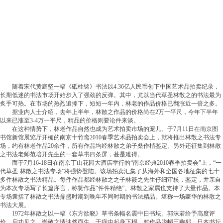
随着宋代黄庭坚一幅《砥柱铭》书法以4.36亿人民币创下中国艺术品拍卖纪录，
长期低迷的书法市场开始步入了强劲的反弹。其中，尤以当代草圣林散之的书法最为
炙手可热。在市场的热烈追捧下，短短一年内，林老的作品价格已翻涨近一倍之多。
据业内人士介绍，去年上半年，林散之作品的价格尚在2万一平尺，今年下半年
以来已涨至3-4万一平尺，精品的价格则要论件来谈。
在这种情势下，林老作品自然也成为艺术拍卖市场的宠儿。于7月11日在南京图
书馆新馆展览厅开槌的南京十竹斋2010春季艺术品拍卖会上，就将推出林散之书法专
场，约有林老作品20余件，所有作品均经林散之弟子桑作楷鉴定。另外还征集到林散
之书法老师范培开先生的一套草书四条屏，甚是难得。
而于7月16-18日在南京丁山花园大酒店举行的“南京经典2010春季拍卖会”上，“一
代草圣-林散之书法专场”将强势登陆。该场拍卖汇集了从海外和全国各地征集的七十
多件林散之书法精品。每件作品都经林散之之子林筱之先生仔细审核，鉴定，并亲自
为本次专场写了长篇序言，称赞作品“件件精绝”。林散之家属也支持了大量作品。本
专场囊括了林散之书法鼎盛时期到晚年不同时期的书法精品。堪称一场豪华的林散之
书法大展。
1972年林散之以一幅《东方欲晓》草书条幅名震中日书坛。郭沫若给予高度评
价。启功见之，崇敬之情油然而生，于病中起身下榻，对作品脱帽三鞠躬。日本书坛