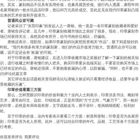
光。其实，篆刻精品不仅具有实用价值，也兼具观赏价值。据行内人透露，康熙年间
名家周彬的一枚水坑晶冻印章，曾以80万元高价成交。至此足见在现代印章篆刻凸现
出来的艺术价值和升值潜力。
普通民众皆可藏
记者采访了“东莞印象”的发起人之一唐铭。他一直是一名印章篆刻收藏者和爱好
者。唐铭告诉记者，近几年，印章篆刻收藏市场比之前好了很多。现在，印章篆刻市
场已经获得关注，虽然其价有所升，但与书画价位相比，仍偏低。
唐铭还表示，现阶段，如果印章篆刻的玩家想投资相关“作品”，眼下则是较好的
时机。“现代有很多有潜力的篆刻家，他们的作品升值潜力较大。普通民众亦可以收
藏，说不定还会有‘捡漏’的可能。”
对于印章收藏，唐铭建议，在进入印章收藏市场之前最好了解一下篆刻的相关知
识，进行收藏之时要有懂行的人把关。购买印章要从低端买起，不要盲目购买市场上
已经肯定的作品。唐铭还强调，不要抱着捡漏的心理，以防被骗。“同时，也不要 (0)
(0)评论此篇文章
其它评论发起话题相关资讯财讯论坛请输入验证码只看重经济收益，还要学会享
受收藏的乐趣”。
印章价值看重三方面
那么，怎样慧眼识印章的价值和魅力？业内人士则表示，印章涉及书法、雕刻等
艺术，通常由印文、边款、印钮组成，正是所谓的“方寸之间，气象万千”。而一枚好
的印章，必然是布局有疏有密，文字疏能走马，密不容针，笔画精细搭配，恰到好
处。
至于印章的价值，业内专家表示要看三个方面：材质和形制；印章是否为名家所
刻；印章是否为名人所用。此外，还可以结合印章的年代、品相、工艺等各个方面进
行考察。
欢迎发表评论 我要评论