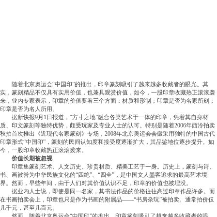
随着北京奥运会“中国印”的推出，印章篆刻吸引了越来越多收藏者的眼光。其
实，篆刻精品不仅具有实用价值，也兼具观赏价值，如今，一股印章收藏热正滚滚袭
来，业内专家表示，印章的价值要看三个方面：材质和形制；印章是否为名家所刻；
印章是否为名人所用。
据新快报9月1日报道，“方寸之地”融合各类艺术于一体的印章，凭着其自身材
质、印文篆刻等独特优势，颇受玩家及专业人士的认可。特别是随着2006年西泠拍卖
秋拍首次推出《近现代名家篆刻》专场，2008年北京奥运会会徽采用独特的中国古代
印章形式“中国印”，篆刻的民间认知度和接受度逐渐扩大，其品鉴地位逐步提升。如
今，一股印章收藏热正滚滚袭来。
价值长期被忽视
印章集篆刻艺术、人文历史、珍贵材质、精美工艺于一身。历史上，篆刻与诗、
书、画被誉为中华民族文化的“四绝”、“四全”，是中国文人墨客追求的最高艺术境
界。然而，早些年间，由于人们对其价值认识不足，印章的价值也被埋没。
据业内人士说，即使是同一名家，其书法作品的价格往往高过印章作品许多。而
在书画拍卖会上，印章也只是作为书画的附属品——“书房杂玩”被拍卖。通常拍价仅
几千元，甚至几百元。
然而，随着北京奥运会“中国印”的推出，印章篆刻吸引了越来越多收藏者的眼