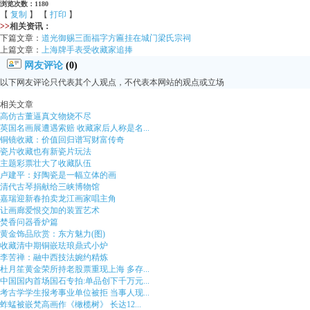
浏览次数：1180
【
复制
】 【
打印
】
>>
相关资讯：
下篇文章：
道光御赐三面福字方匾挂在城门梁氏宗祠
上篇文章：
上海牌手表受收藏家追捧
网友评论
(0)
以下网友评论只代表其个人观点，不代表本网站的观点或立场
相关文章
高仿古董逼真文物烧不尽
英国名画展遭遇索赔 收藏家后人称是名...
铜镜收藏：价值回归谱写财富传奇
瓷片收藏也有新瓷片玩法
主题彩票壮大了收藏队伍
卢建平：好陶瓷是一幅立体的画
清代古琴捐献给三峡博物馆
嘉瑞迎新春拍卖龙江画家唱主角
让画廊爱恨交加的装置艺术
焚香问器香炉篇
黄金饰品欣赏：东方魅力(图)
收藏清中期铜嵌珐琅鼎式小炉
李苦禅：融中西技法婉约精炼
杜月笙黄金荣所持老股票重现上海 多存...
中国国内首场国石专拍:单品创下千万元...
考古学学生报考事业单位被拒 当事人现...
蚱蜢被嵌梵高画作《橄榄树》 长达12...