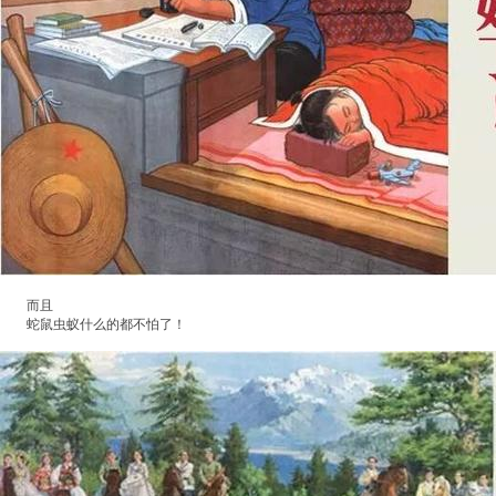
而且
蛇鼠虫蚁什么的都不怕了！