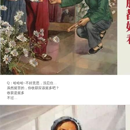
Q：哈哈哈~不好意思，没忍住…
虽然挺苦的，你收获应该挺多吧？
收获是挺多
不过…