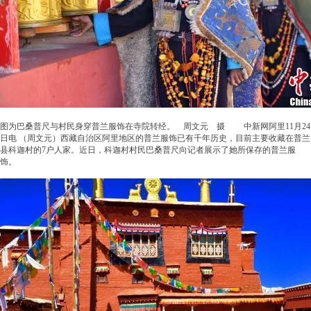
图为巴桑普尺与村民身穿普兰服饰在寺院转经。 周文元 摄 中新网阿里11月24
日电 （周文元）西藏自治区阿里地区的普兰服饰已有千年历史，目前主要收藏在普兰
县科迦村的7户人家。近日，科迦村村民巴桑普尺向记者展示了她所保存的普兰服
饰。