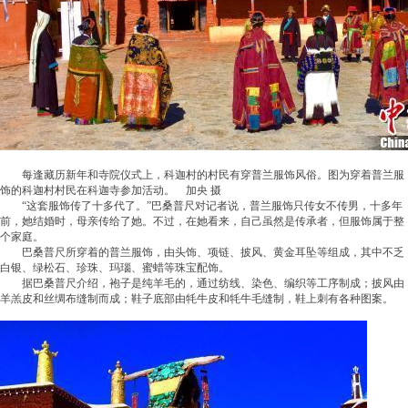
每逢藏历新年和寺院仪式上，科迦村的村民有穿普兰服饰风俗。图为穿着普兰服
饰的科迦村村民在科迦寺参加活动。 加央 摄
“这套服饰传了十多代了。”巴桑普尺对记者说，普兰服饰只传女不传男，十多年
前，她结婚时，母亲传给了她。不过，在她看来，自己虽然是传承者，但服饰属于整
个家庭。
巴桑普尺所穿着的普兰服饰，由头饰、项链、披风、黄金耳坠等组成，其中不乏
白银、绿松石、珍珠、玛瑙、蜜蜡等珠宝配饰。
据巴桑普尺介绍，袍子是纯羊毛的，通过纺线、染色、编织等工序制成；披风由
羊羔皮和丝绸布缝制而成；鞋子底部由牦牛皮和牦牛毛缝制，鞋上刺有各种图案。