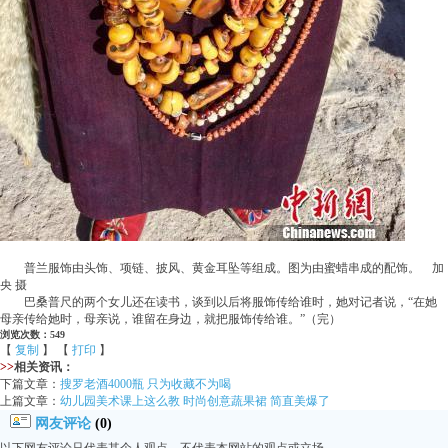
普兰服饰由头饰、项链、披风、黄金耳坠等组成。图为由蜜蜡串成的配饰。 加
央 摄
巴桑普尺的两个女儿还在读书，谈到以后将服饰传给谁时，她对记者说，“在她
母亲传给她时，母亲说，谁留在身边，就把服饰传给谁。”（完）
浏览次数：549
【
复制
】 【
打印
】
>>
相关资讯：
下篇文章：
搜罗老酒4000瓶 只为收藏不为喝
上篇文章：
幼儿园美术课上这么教 时尚创意蔬果裙 简直美爆了
网友评论
(0)