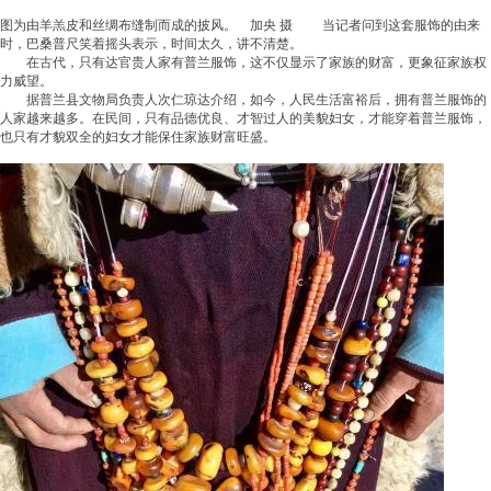
图为由羊羔皮和丝绸布缝制而成的披风。 加央 摄 当记者问到这套服饰的由来
时，巴桑普尺笑着摇头表示，时间太久，讲不清楚。
在古代，只有达官贵人家有普兰服饰，这不仅显示了家族的财富，更象征家族权
力威望。
据普兰县文物局负责人次仁琼达介绍，如今，人民生活富裕后，拥有普兰服饰的
人家越来越多。在民间，只有品德优良、才智过人的美貌妇女，才能穿着普兰服饰，
也只有才貌双全的妇女才能保住家族财富旺盛。