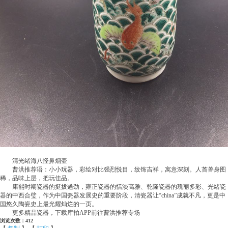
清光绪海八怪鼻烟壶
曹洪推荐语：小小玩器，彩绘对比强烈悦目，纹饰吉祥，寓意深刻。人首兽身图
稀，品味上层，把玩佳品。
康熙时期瓷器的挺拔遒劲，雍正瓷器的恬淡高雅、乾隆瓷器的瑰丽多彩、光绪瓷
器的中西合璧，作为中国瓷器发展史的重要阶段，清瓷器让“china”成就不凡，更是中
国悠久陶瓷史上最光耀灿烂的一页。
更多精品瓷器，下载库拍APP前往曹洪推荐专场
浏览次数：412