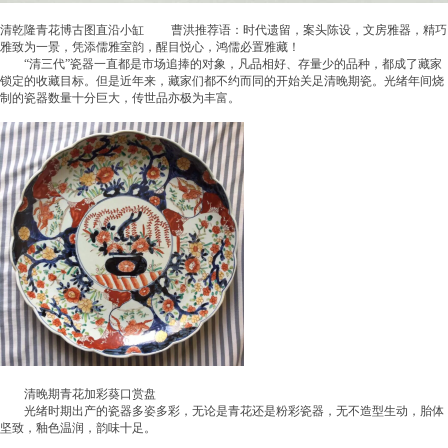
清乾隆青花博古图直沿小缸 曹洪推荐语：时代遗留，案头陈设，文房雅器，精巧
雅致为一景，凭添儒雅室韵，醒目悦心，鸿儒必置雅藏！
“清三代”瓷器一直都是市场追捧的对象，凡品相好、存量少的品种，都成了藏家
锁定的收藏目标。但是近年来，藏家们都不约而同的开始关足清晚期瓷。光绪年间烧
制的瓷器数量十分巨大，传世品亦极为丰富。
清晚期青花加彩葵口赏盘
光绪时期出产的瓷器多姿多彩，无论是青花还是粉彩瓷器，无不造型生动，胎体
坚致，釉色温润，韵味十足。