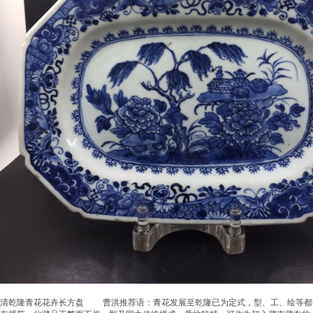
清乾隆青花花卉长方盘 曹洪推荐语：青花发展至乾隆已为定式，型、工、绘等都