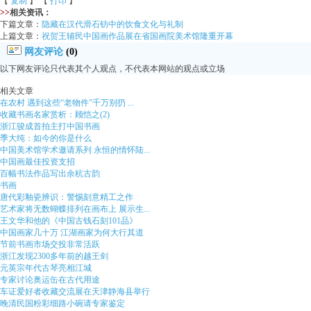
【
复制
】 【
打印
】
>>
相关资讯：
下篇文章：
隐藏在汉代滑石钫中的饮食文化与礼制
上篇文章：
祝贺王辅民中国画作品展在省国画院美术馆隆重开幕
网友评论
(0)
以下网友评论只代表其个人观点，不代表本网站的观点或立场
相关文章
在农村 遇到这些“老物件”千万别扔 ...
收藏书画名家赏析：顾恺之(2)
浙江骏成首拍主打中国书画
季大纯：如今的你是什么
中国美术馆学术邀请系列 永恒的情怀陆...
中国画最佳投资支招
百幅书法作品写出余杭古韵
书画
唐代彩釉瓷辨识：警惕刻意精工之作
艺术家将无数蝴蝶排列在画布上 展示生...
王文华和他的《中国古钱石刻101品》
中国画家几十万 江湖画家为何大行其道
节前书画市场交投非常活跃
浙江发现2300多年前的越王剑
元英宗年代古琴亮相江城
专家讨论奥运缶在古代用途
车证爱好者收藏交流展在天津静海县举行
晚清民国粉彩细路小碗请专家鉴定