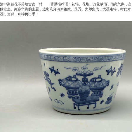
清中期百花不落地赏盘一对 曹洪推荐语：花锦、花堆、万花献瑞，瑞兆气象，富
丽堂皇、雍容华贵的主题，透出几分清新雅致、灵秀。大师集成，大器难得，时代对
器，更稀，可神勇出手！