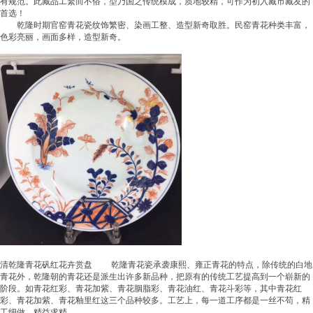
有规范。此藏品工繁而不俗，型乃国之传统模成，质地较精，可作为初入藏市藏友的
首选！
乾隆时期官窑青花瓷纹饰繁密、染画工整、造型新奇取胜。民窑青花种类丰富，
色彩亮丽，画面多样，造型新奇。
清乾隆青花矾红花卉赏盘 乾隆青花瓷承袭康熙、雍正青花的特点，除传统的白地
青花外，乾隆朝的青花还是派生出许多新品种，把原有的传统工艺提高到一个崭新的
阶段。如青花红彩、青花加紫、青花胭脂彩、青花油红、青花斗彩等，其中青花红
彩、青花加紫、青花釉里红这三个品种较多。工艺上，每一道工序都是一丝不苟，精
工细做，精益求精。