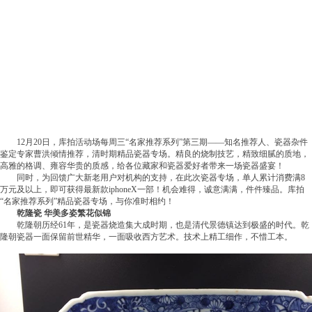
12月20日，库拍活动场每周三“名家推荐系列”第三期——知名推荐人、瓷器杂件
鉴定专家曹洪倾情推荐，清时期精品瓷器专场。精良的烧制技艺，精致细腻的质地，
高雅的格调、雍容华贵的质感，给各位藏家和瓷器爱好者带来一场瓷器盛宴！
同时，为回馈广大新老用户对机构的支持，在此次瓷器专场，单人累计消费满8
万元及以上，即可获得最新款iphoneX一部！机会难得，诚意满满，件件臻品。库拍
“名家推荐系列”精品瓷器专场，与你准时相约！
乾隆瓷 华美多姿繁花似锦
乾隆朝历经61年，是瓷器烧造集大成时期，也是清代景德镇达到极盛的时代。乾
隆朝瓷器一面保留前世精华，一面吸收西方艺术。技术上精工细作，不惜工本。