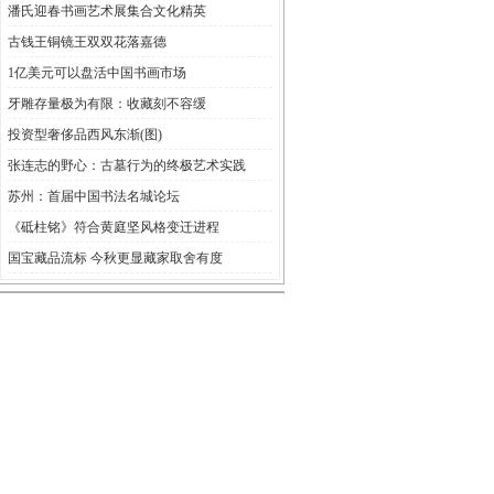
潘氏迎春书画艺术展集合文化精英
古钱王铜镜王双双花落嘉德
1亿美元可以盘活中国书画市场
牙雕存量极为有限：收藏刻不容缓
投资型奢侈品西风东渐(图)
张连志的野心：古墓行为的终极艺术实践
苏州：首届中国书法名城论坛
《砥柱铭》符合黄庭坚风格变迁进程
国宝藏品流标 今秋更显藏家取舍有度