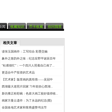
新闻
收藏知识
币卡收藏
你问我答
相关文章
读张玉国画作：工写结合 彩墨交融
象外之致韵外之味：纪念应野平诞辰百年
“杜甫很忙”：一个四川人照着自己画了...
更适合中产投资的艺术品
【艺术家】版里画的真性情——吴冠中
西湖最大老照片回家 71年前担心西湖...
新仿雍正粉彩碗：色差大画工较好值得收...
画家方曼云遗作：为了永远的纪念(图)
全国各地艺术家和客商盛赞书法节