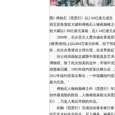
图1 傅抱石《琵琶行》以2.04亿港元
靖五彩鱼藻纹大罐和傅抱石人物画巅峰之
纹大罐以1.88亿港元落槌，近2.14亿港
2000年，乐从堂主人曹兴诚在香港苏
(微博)秋拍上以4404万港元价格，拍
价，此次在香港佳士得出现，在业界掀起
佳士得高级副总裁暨中国瓷器及艺术品部
博物馆。除了此次拍卖的这件，市场中流
胡惠春旧藏，1985年纽约苏富比释出
2012年纽约苏富比释出；一件现藏纽约
最为完美。”
傅抱石人物画巅峰之作《琵琶行》年款清
创作最成熟的阶段，人物画线条取法东晋
行》，乃是入蜀后早期的作品。
此幅《琵琶行》完成后由著名银行家、
代孔氏夫妇先后作古，后人继承，秘藏孔家