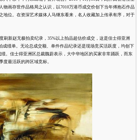
人物画存世作品格局之认识，以7010万港币成交价创下当年傅抱石作品
之地位。在资深艺术媒体人马继东看来，名人收藏加上传承有序，对于
元再度刷新赵无极拍卖纪录，35%以上拍品超估价成交，这是佳士得亚洲
秋拍成绩单。无论总成交额、单件作品纪录还是现场竞买活跃度，均创下
成绩。佳士得亚洲区总裁魏蔚表示，大中华地区的买家非常踊跃，而东
季度最活跃的跨区域竞标。