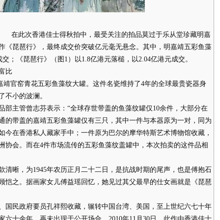
成交 在此次香港佳士得秋拍中，最受关注的拍品莫过于乐从堂珍藏明嘉
作《琵琶行》，最终成交价突破亿元毫无悬念。其中，明嘉靖五彩鱼藻
元成交；《琵琶行》（图1）以1.8亿港元落槌，以2.04亿港元成交。
富比
下明嘉靖官窑青花五彩鱼藻纹大罐。这件名瓷维持了4年的全球最贵瓷器身
了不小的波澜。
主管曾志芬表示：“全球存世带盖的鱼藻纹罐仅10余件，大部分在
通的带盖的嘉靖五彩鱼藻罐仅有三只，其中一件与本器原为一对，同为
后，如今在香港私人藏家手中；一件原为巴尔的摩华特斯艺术博物馆收藏，
亚洲协会。而在4件市场流传的五彩鱼藻纹盖罐中，本次拍卖的这件品相
晰，为1945年农历正月二十二日，是抗战时期的尾声，也是傅抱石
顾恺之。据画家女儿傅益瑶回忆，她见过其父最早的仕女画就是《琵琶
国民政府要员孔祥熙收藏，辗转中国台湾、美国，至上世纪六七十年
六十余年，再未出现于公开场合。2010年11月30日，此作由香港佳士