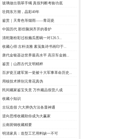
玻璃做出翡翠手镯 真假判断考验功底
壮阔东方潮，晶彩40年
鉴赏｜天青色等烟雨——青花瓷
中国历代 那些脑洞齐开的香炉
清乾隆粉彩过枝癞瓜图碗一对126.5...
收藏心得:古朴淡雅 素笺集诗书画印于...
唐代金银器达世界最高水平 高宗车金贿...
鉴赏｜山西古代文明精粹
百岁瓷王建军第一瓷被十大军事革命历史...
用核技术辨别元青花真伪
民间藏家鉴宝失意 万件藏品假货八成
收藏小知识
古玩造假 六大辨伪方法各显神通
逆向思维收藏助你成为大赢家
云南斑铜收藏精要
明清家具：造型工艺用料缺一不可