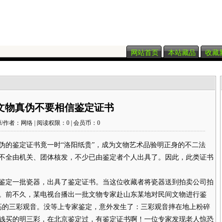
网站首页
本站藏品
收藏
文物真伪不要相信鉴定证书
/作者：网络 | 阅读权限：0 | 会员币：0
的鉴定证书竟一时“洛阳纸贵”，成为文物艺术品验明正身的不二法
不全由机关、团体核发，不少已由鉴定者个人出具了。因此，此类证书
定一批瓷器，出具了鉴定证书。当这位收藏者将瓷器送到拍卖公司拍
。前不久，某电视台播出一批文物专家赴山东某地对民间文物进行鉴
高的三彩观音。没等上专家鉴定，意外发生了：三彩观音摔在地上粉碎
钱买的明三彩，在北京鉴定过，有鉴定证书啊！一位专家发现老人惊恐