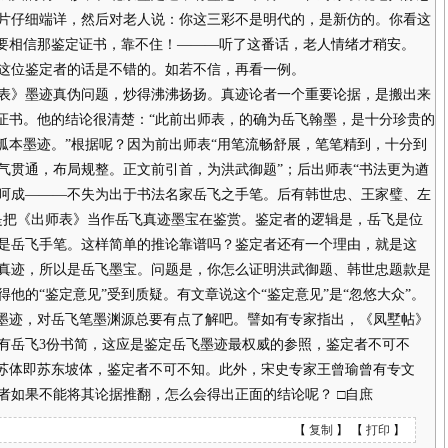
片仔细端详，然后对老人说：你这三彩不是明代的，是新仿的。你看这
不要相信那鉴定证书，靠不住！———听了这番话，老人情绪才稍安。
位鉴定者的话是不错的。如若不信，再看一例。
》墨迹真伪问题，炒得沸沸扬扬。真迹论者一个重要论据，是搬出来
定证书。他的结论很清楚：“此前出师表，的确为岳飞翰墨，是十分珍贵的
孤本墨迹。”根据呢？因为前出师表“用笔流畅舒展，笔笔精到，十分到
气贯通，布局规整。正文前引首，为洪武御题”；后出师表“书法更为遒
呵成———不失为出于书法名家岳飞之手笔。后有韩世忠、王家璧、左
是把《出师表》当作岳飞真迹墨宝在鉴赏。鉴定者的逻辑是，岳飞是位
是岳飞手笔。这样简单的推论靠谱吗？鉴定者还有一个理由，就是这
真迹，所以是岳飞墨宝。问题是，你怎么证明洪武御题、韩世忠题款是
他的“鉴定意见”受到质疑。有文章说这个“鉴定意见”是“忽悠大众”。
墨迹，对岳飞笔墨渊源总要有点了解吧。譬如有专家指出，《凤墅帖》
有岳飞3份书简，这应是鉴定岳飞墨迹最权威的参照，鉴定者不可不
，苏体即苏东坡体，鉴定者不可不知。此外，宋史专家王曾瑜曾有专文
者如果不能将其论据推翻，怎么会得出正面的结论呢？ □自庶
【
复制
】 【
打印
】