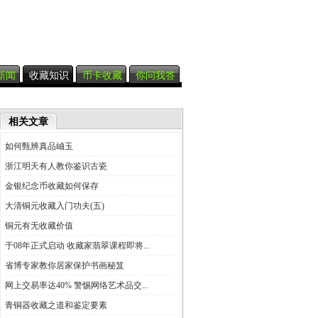
新闻
收藏知识
币卡收藏
你问我答
相关文章
如何甄辨真品岫玉
浙江明天有人教你鉴识古瓷
金银纪念币收藏如何保存
大清铜元收藏入门功夫(五)
铜元有无收藏价值
于08年正式启动 收藏家翡翠课程即将...
省博专家教你居家保护书画秘笈
网上交易率达40% 警惕网络艺术品交...
青铜器收藏之道和鉴定要素