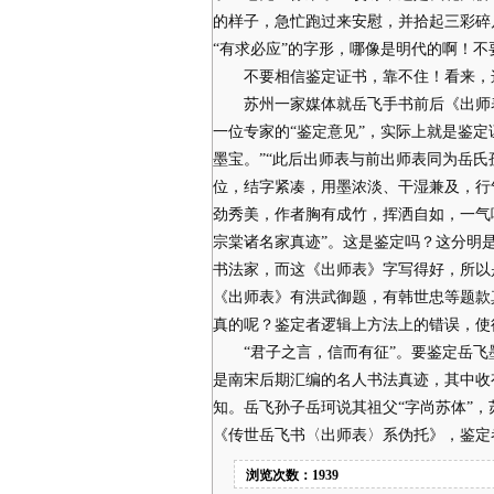
的样子，急忙跑过来安慰，并拾起三彩碎
“有求必应”的字形，哪像是明代的啊！
不要相信鉴定证书，靠不住！看来，这
苏州一家媒体就岳飞手书前后《出师表
一位专家的“鉴定意见”，实际上就是鉴
墨宝。”“此后出师表与前出师表同为岳氏
位，结字紧凑，用墨浓淡、干湿兼及，行
劲秀美，作者胸有成竹，挥洒自如，一气
宗棠诸名家真迹”。这是鉴定吗？这分明
书法家，而这《出师表》字写得好，所以
《出师表》有洪武御题，有韩世忠等题款
真的呢？鉴定者逻辑上方法上的错误，使得
“君子之言，信而有征”。要鉴定岳飞
是南宋后期汇编的名人书法真迹，其中收
知。岳飞孙子岳珂说其祖父“字尚苏体”
《传世岳飞书〈出师表〉系伪托》，鉴定
浏览次数：1939