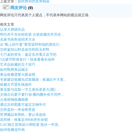
上篇文章：
如何辨别伪造青铜器
网友评论
(0)
网友评论只代表其个人观点，不代表本网站的观点或立场
相关文章
认准大师级作品
明代并不存在粉彩瓷 古瓷收藏先学历史...
名家书画售假招术大全
从“船上的午宴”看雷诺阿和他的朋友们
怎样鉴别山料染皮仿和田玉籽料
七巧桌的变化：鉴定实木看正反节疤
5元硬币即将发行！快来看看长啥样
艺术品收藏的五个技巧
如何甄辨真品岫玉
奥运收藏需要火眼金睛
专家建议收藏先武装脑袋：捡漏比中大奖...
收藏古币需长线操作
黄花梨与花梨一字之差价差甚大(图) ...
文物古玩要不要打假 圈内圈外有不同声...
云南斑铜收藏精要
通过吉祥图案可鉴定文物年代
怎样盘好一串金刚菩提
世博藏品有商机：要认准血统
高和林：收集近400余把长命锁
GAC独立首饰设计师联展 蛰伏一年强...
如何收藏连环画