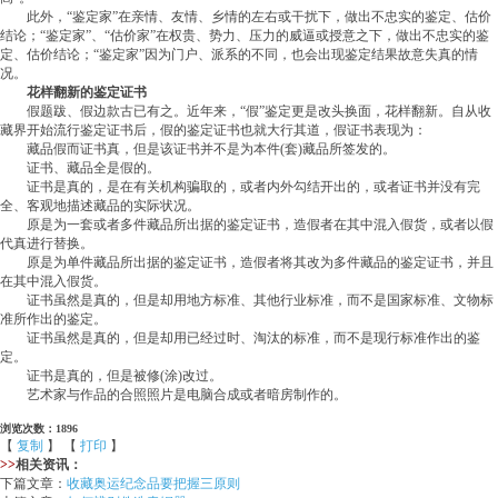
此外，“鉴定家”在亲情、友情、乡情的左右或干扰下，做出不忠实的鉴定、估价
结论；“鉴定家”、“估价家”在权贵、势力、压力的威逼或授意之下，做出不忠实的鉴
定、估价结论；“鉴定家”因为门户、派系的不同，也会出现鉴定结果故意失真的情
况。
花样翻新的鉴定证书
假题跋、假边款古已有之。近年来，“假”鉴定更是改头换面，花样翻新。自从收
藏界开始流行鉴定证书后，假的鉴定证书也就大行其道，假证书表现为：
藏品假而证书真，但是该证书并不是为本件(套)藏品所签发的。
证书、藏品全是假的。
证书是真的，是在有关机构骗取的，或者内外勾结开出的，或者证书并没有完
全、客观地描述藏品的实际状况。
原是为一套或者多件藏品所出据的鉴定证书，造假者在其中混入假货，或者以假
代真进行替换。
原是为单件藏品所出据的鉴定证书，造假者将其改为多件藏品的鉴定证书，并且
在其中混入假货。
证书虽然是真的，但是却用地方标准、其他行业标准，而不是国家标准、文物标
准所作出的鉴定。
证书虽然是真的，但是却用已经过时、淘汰的标准，而不是现行标准作出的鉴
定。
证书是真的，但是被修(涂)改过。
艺术家与作品的合照照片是电脑合成或者暗房制作的。
浏览次数：1896
【
复制
】 【
打印
】
>>
相关资讯：
下篇文章：
收藏奥运纪念品要把握三原则