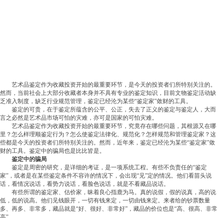
艺术品鉴定作为收藏投资开始的最重要环节，是今天的投资者们所特别关注的。
然而，当前社会上大部分收藏者本身并不具有专业的鉴定知识，目前文物鉴定活动缺
乏准入制度，缺乏行业规范管理，鉴定已经沦为某些“鉴定家”敛财的工具。
鉴定的可贵，在于鉴定所蕴含的公平、公正，失去了正义的鉴定与鉴定人，大而
言之必然是艺术品市场可怕的灾难，亦可是国家的可怕灾难。
艺术品鉴定作为收藏投资开始的最重要环节，究竟存在哪些问题，其根源又在哪
里？怎么样理顺鉴定行为？怎么使鉴定法律化、规范化？怎样规范和管理鉴定家？这
些都是今天的投资者们所特别关注的。然而，近年来，鉴定已经沦为某些“鉴定家”敛
财的工具。鉴定中的骗局也是比比皆是。
鉴定中的骗局
鉴定是周密的研究，是详细的考证，是一项系统工程。有些不负责任的“鉴定
家”，或者是在某些鉴定条件不容许的情况下，会出现“见”定的情况。他们看苗头说
话，看情况说话，看势力说话，看脸色说话，就是不看藏品说话。
有些所谓的鉴定家、估价家，昧着良心指鹿为马。真的说假，假的说真，高的说
低，低的说高。他们见钱眼开，一切有钱来定，一切由钱来定。来者给的钞票数量
多、再多、非常多，藏品就是“好、很好、非常好”，藏品的价位也是“高、很高、非常
高”。