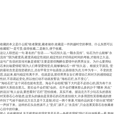
收藏的本义是什么呢?收者聚拢,藏者储存,收藏是一件跨越时空的事情。什么东西可以
收藏呢?一是可贵,值得收藏;二是耐久,便于收藏。
这让人联想起一句 著名的广告语——“钻石恒久远,一颗永流传”。钻石为什么能够“永
流传”?因为硬度高,硬度高稳定性就好,稳定性好才经得起时间的考验,才能传之久远。
这句广告语的宣传对象是谁呢?主要是那些陶醉在爱情中的男男女女。为什么要用钻
石来比喻爱情呢?因为人们希望爱情坚贞,能够像钻石一样“恒久远·。根据文字源流,·坚·
的最初含意是指坚硬的土,贞在甲骨文中似鼎形,以鼎假借为贞,引申为专一、不变的意
思,说起来,都与稳定性离不开。也就是说,那些男男女女们希望自己和对方的感情稳定
性好,不容易起变化,所以他们动不动就发誓说:“海枯石烂,永不变心”。
“海枯石烂”这个词语也挺有意思。海会不会枯呢?眼下大约是不必担心的,因为有个水
循环大系统在那儿。那石会不会烂呢?会的。石不会烂哪来那么多的沙子?哪来·风化”
的说法?有人会说,要想看到“石烂”恐怕很难。其实不难。据说北方不少玩石头的朋友
对芙蓉石心存疑虑,这里头的缘由是芙蓉石的石性差别很大,许多用囝性芙蓉雕成的摆
件到了气候干燥的北方后又是干又是裂,经过一两个寒暑,可能作品的某个部分就“吧嗒”
一声掉下来。这样的石头自然谈不上“坚贞”,谈不上“永流传”,只会连累芙蓉石在收藏者
心目中的印象。
那么,在收藏领域,关于硬度的道理究竟是不是一条硬道理呢?我们不妨放眼看一看:青铜