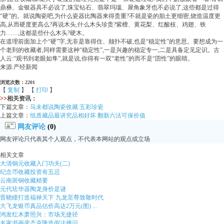
鼎彝、金银器具不必说了,珠宝钻石、翡翠玛瑙、犀角象牙也不必说了,这些都是过得
“硬”的。就说陶瓷吧,为什么瓷器比陶器来得贵重?不就是瓷的胎土更细密,烧造温度更
高,从而硬度更高么?再说木头,什么木头珍贵?紫檀、黄花梨、红酸枝、鸡翅、铁
力……,这都是些什么木头?硬木。
在道理前面加上个“硬”字,无非是靠得住、颠扑不破,也是“稳定性”的意思。要想成为一
个老到的收藏者,同样需要这种“稳定性”,一是兴趣的稳定专一,二是具备定见定识。古
人云:“观书到老眼如隼”,就是说,你得有一双“老性”的而不是“囝性”的眼睛。
来源:产经新闻
浏览次数：2201
【
复制
】 【
打印
】
>>
相关资讯：
下篇文章：
马未都说陶瓷收藏:五彩珍瓷
上篇文章：
纸质藏品最讲究品相好坏 翻新六法可保价值
网友评论
(0)
网友评论只代表其个人观点，不代表本网站的观点或立场
相关文章
大清铜元收藏入门功夫(二)
纪念币收藏投资有五忌
云南斑铜收藏精要
元代珐华器陶龙身价是谜
晋晓瞳打造福禄天下 九龙至尊致敬时代
大飞龙银币真品估价高达2万元(图) ...
鸿发红木萧照兴：市场无捷径
名家书画变态克隆造假法辨识