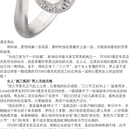
通灵美钻
有时候，爱情就像一壶花茶，要时时放在香薰炉上温一温，才能保持最初的芳香
和甜美。
"为自己更为下一代珍藏"，欧洲在华最大珠宝零售机构之一、TESIRO通灵专卖店
光彩夺目的钻石，就是香薰炉里那点跳动的火苗。女人么，总喜欢在疯狂败家之前给
自己找一堆理由。这不，理由又来了--"三八节"，这个女人专属的节日，男人是不是
应该记得拿一颗优雅的TESIRO通灵优质切工钻石来温一温和心爱的女人的这段情
呢？
女人"挑三拣四"男人无怨无悔
"情人节那天正巧赶上上班，欠着我的钻石戒指，'三八节'正好补上！"趁着周末，
Linda拉着男友到TESIRO通灵专卖店内转悠，一眼就看中了一款镶嵌有20分钻石的铂
金戒指。男友则二话没说掏出了信用卡，"我们已经走了好几家珠宝店，最终还是觉
得比利时的钻石最亮。只要她喜欢，再买个钻戒也不过分。"
"现在的男士，真是越来越'绅士'了！"这家店的一位客户顾问感叹。昨日中午，光
顾她这个柜台的十多名顾客，男性占了多数，他们有的是陪知心爱人而来，心甘情愿
地抱着衣服，拎着购物袋，耐心地等待在柜台前"挑三拣四"的女性。更有为了迎接"三
八节"，专门给母亲、妻子或女朋友挑选欧洲钻饰来当节日礼物的。
TESIRO通灵专卖店店长说，刚刚过去的这个周末，各款钻饰销售都不错，比平