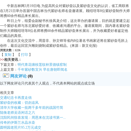
中新吉林网3月19日电 为提高民众对紫砂壶以及紫砂壶文化的认识，省工商联将
在3月21日举办首届中国吉林当代紫砂名师名壶邀请展。顾绍培等8位紫砂壶制作大师
将携60余件精品来长展出。
昨日上午，组委会副秘书长徐凤龙介绍，这次举办的邀请展，目的就是要建立起
一个紫砂名师与东北紫砂爱好者、收藏者沟通的平台。邀请展期间，国内著名紫砂壶
制作大师顾绍培等8位名师将携60余件精品紫砂壶来长展出，并为收藏爱好者鉴定他
们藏品的真假。
在这次文化交流中，周昔非、孙文铎等省内8位著名书画家还将在紫砂壶毛胚上
创作，最后运回宜兴雕刻烧制成紫砂壶精品。(来源：新文化报)
浏览次数：1226
【
复制
】 【
打印
】
>>
相关资讯：
下篇文章：
明代青花缠枝莲纹杯景德镇窑制
上篇文章：
千年紫砂数宜兴 早在唐朝即闻名
网友评论
(0)
以下网友评论只代表其个人观点，不代表本网站的观点或立场
相关文章
交通纪念卡再度走俏
紫砂壶的收藏：切勿追风
清华大学收藏一批两千多年前的战国竹简
陆衡老师吴语闲话之六
沈阳民间惊喜发现：周恩来在沈读书第一...
传奇的伊斯兰水晶水壶
圆明园老照片95.2万元成交