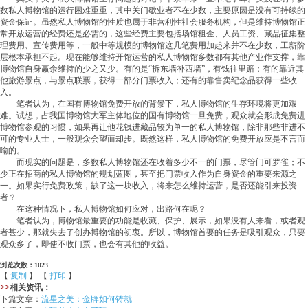
数私人博物馆的运行困难重重，其中关门歇业者不在少数，主要原因是没有可持续的
资金保证。虽然私人博物馆的性质也属于非营利性社会服务机构，但是维持博物馆正
常开放运营的经费还是必需的，这些经费主要包括场馆租金、人员工资、藏品征集整
理费用、宣传费用等，一般中等规模的博物馆这几笔费用加起来并不在少数，工薪阶
层根本承担不起。现在能够维持开馆运营的私人博物馆多数都有其他产业作支撑，靠
博物馆自身赢余维持的少之又少。有的是“拆东墙补西墙”，有钱往里赔；有的靠近其
他旅游景点，与景点联票，获得一部分门票收入；还有的靠售卖纪念品获得一些收
入。
笔者认为，在国有博物馆免费开放的背景下，私人博物馆的生存环境将更加艰
难。试想，占我国博物馆大军主体地位的国有博物馆一旦免费，观众就会形成免费进
博物馆参观的习惯，如果再让他花钱进藏品较为单一的私人博物馆，除非那些非进不
可的专业人士，一般观众会望而却步。既然这样，私人博物馆的免费开放应是不言而
喻的。
而现实的问题是，多数私人博物馆还在收着多少不一的门票，尽管门可罗雀；不
少正在招商的私人博物馆的规划蓝图，甚至把门票收入作为自身资金的重要来源之
一。如果实行免费政策，缺了这一块收入，将来怎么维持运营，是否还能引来投资
者？
在这种情况下，私人博物馆如何应对，出路何在呢？
笔者认为，博物馆最重要的功能是收藏、保护、展示，如果没有人来看，或者观
者甚少，那就失去了创办博物馆的初衷。所以，博物馆首要的任务是吸引观众，只要
观众多了，即使不收门票，也会有其他的收益。
浏览次数：1023
【
复制
】 【
打印
】
>>
相关资讯：
下篇文章：
流星之美：金牌如何铸就