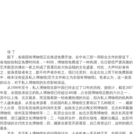
张 丁
眼下，各级国有博物馆正在推进免费开放。在中央三部一局联合文件的督促下，
各地纷纷制定免费时间表，一时间，博物馆免费成了一种风潮，往日那些严肃高雅的
艺术殿堂仿佛在一夜之间成了普通百姓大快朵颐的文化盛宴。对此，大声叫好者有
之，挺身质疑者有之，默不作声者亦有之。我们注意到，在这次自上而下的免费新政
中，根本没有提及私人博物馆(官方文件称之为非国有博物馆)。笔者认为，这一政策
的出台，对于私人博物馆的生存影响深远。
从1996年至今，私人博物馆在新中国已经走过了12年的历程。据统计，截至2007
年底，全国批准设立的私人博物馆已经超过400家，占全国博物馆总数的六分之一，
其中以上海、北京最多。而且随着新一轮收藏热潮的兴起，拟办私人博物馆的机构和
个人越来越多。从资金来源看，目前国内私人博物馆主要有以下几种模式：一，藏家
个人出资，背后有其他商业利润作支撑，如路东之的古陶文明博物馆、北京科举匾额
博物馆、徐州圣旨博物馆等；二，私营企业出资，如北京晋商博物馆、南京长风堂博
物馆、浙江越国文化博物馆等；三，与政府合作，政府出场地，藏家出藏品，如苏州
同里镇的古代性文化博物馆；四，藏家在家里开辟展室，自己筹资运行，这样的模式
最多。
其实，关于私人博物馆生存问题的讨论，十余年来一直不绝于耳。实践证明，多