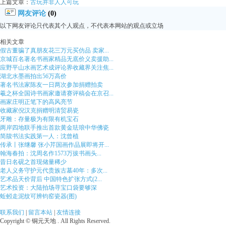
上篇文章：
古玩并非人人可玩
网友评论
(0)
以下网友评论只代表其个人观点，不代表本网站的观点或立场
相关文章
假古董骗了真朋友花三万元买仿品 卖家...
京城百名著名书画家精品无底价义卖援助...
应野平山水画艺术成评论界收藏界关注焦...
湖北水墨画拍出56万高价
著名书法家陈友一日两次参加捐赠拍卖
羲之杯全国诗书画家邀请赛评稿会在京召...
画家庄明正笔下的高风亮节
收藏家倪汉克捐赠明清贸易瓷
牙雕：存量极为有限有机宝石
两岸四地联手推出首款黄金珐琅中华佛瓷
简牍书法实践第一人：沈曾植
传承丨张继馨 张小芹国画作品展即将开...
翰海春拍：沈周名作1573万拔书画头...
昔日名砚之首现储量稀少
老人义务守护元代贵族古墓40年：多次...
艺术品天价背后 中国特色扩张方式(2...
艺术投资：大陆拍场寻宝口袋要够深
蚯蚓走泥纹可辨钧窑瓷器(图)
联系我们
|
留言本站
|
友情连接
Copyright © 铜元天地 . All Rights Reserved.