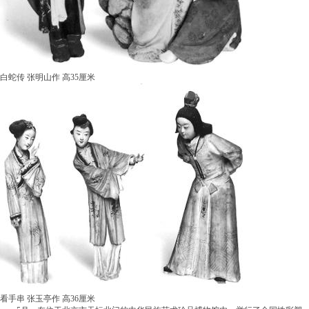
白蛇传 张明山作 高35厘米
看手串 张玉亭作 高36厘米