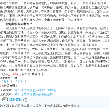
着泥暗中捏塑，一曲未终或谈笑之间，即能触手成像。张明山一生为许多人塑过像，
徐悲鸿称赞这些塑像比例精确，传神微妙，是杰出的美术品。现在看他塑造的人物肖
像“严振像”。严振，天津士绅，清末著名教育家，新学倡导者严范孙之父，张明山之
至友。张明山把严振的学者风度和专心致志、静坐读书的神态刻画得淋漓尽致。他的
作品就是通过对细节的真实描绘，突出了特定环境中的人物性格。
把彩塑提高到新水平
泥人张第二代张玉亭是张明山第五子，他继承了张明山的彩塑艺术事业，改变了
张明山的创作方法，把泥人创作分解为构思、塑坯、设色等程序，采用流水作业的方
法，把泥人张彩塑艺术提高到—个新的水平。他的作品也是写实的，但风格与他父亲
有所不同，善于从动态中表现人物的思想感情，作品更加生动逼真，富有情趣。1915
年，张玉亭的作品在巴拿马万国博览会上被誉为出类拔萃之作，获得名誉奖。
“看手串”这件作品，故事出自《红楼梦》，表现的是贾宝玉看薛宝钗胳膊上的手
串这样一个简单的情节。张玉亭把贾宝玉的欣喜、兴奋，薛宝钗的害羞、腼腆，站在
一旁的丫环走也不是留也不是的心情，刻画得恰到好处。三个人之间这种复杂微妙的
心理，构成了一个耐人寻味的情节，引人入胜。《红楼梦》中袭人的形象是张玉亭代
表作之一。作品塑造的袭人身穿浅蓝色花袄，黑坎肩，仪态俊美，衣着色彩丰富华丽
和谐，形象地刻画出她的身份与性格。
已有
_COUNT_
条评论 我要评论
浏览次数：1101
【
复制
】 【
打印
】
>>
相关资讯：
下篇文章：
陈挺通钟情水墨人物画知难而进
上篇文章：
紫砂壶与书画名家的不解之缘
网友评论
(0)
以下网友评论只代表其个人观点，不代表本网站的观点或立场