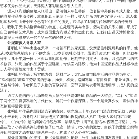
5月，在位于北京市天坛北门的中华民族艺术珍品博物馆内，举行了全国性彩塑
艺术优秀作品大展，天津泥人张彩塑格外引人注目。
泥人张彩塑的创始人张明山，是清朝末年艺林的一位名扬中外的传奇式人物。他
的彩塑作品生动传神，就像把真人浓缩了一样，被人们亲切地称为“泥人张”。泥人张
彩塑从张明山开创至今已有160多年的历史，它继承了我国古代雕塑艺术的传统形
式，吸取了天津杨柳青年画的特点，在处理写实与夸张、塑与彩的关系方面，形成了
自己独特的艺术风格，成为我国北方彩塑艺术的杰出代表。让我们走进天津博物馆，
欣赏泥人张彩塑第一代至第三代的经典之作。
让泥塑步入寻常人家
张明山1826年出生在天津一个贫苦平民的家庭里，父亲是位制泥玩具的好手。他
从8岁就和泥塑结下了不解之缘，13岁开始独立创作。虽然只读过3年私塾，但他勤奋
好学，几十年如一日，不但从事彩塑创作，还刻苦学习文学、绘画，以提高自己的艺
术修养。张明山的作品属于小型雕塑，专供室内陈设，他为中国泥塑作品从佛殿神堂
步人寻常百姓家作出了贡献。
张明山的作品，写实能力强，题材广泛，尤以反映市民生活的作品最为生动。
“渔樵问答”塑造了劳动者的形象。渔夫、樵夫，路间寒暄，有问有答，形象逼真，神
态自然传神。作者抓住了人物的言谈笑语、面部表情与衣着等生活细节，把人真的捏
活了。
通过人物的内心活动来刻画人物的性格是张明山作品的一大特点。“二仕女”塑造
了两个正在窃窃私语的古代仕女。她们一个仪态深沉，另一个是天真少女，羞怯的神
态刻画得活灵活现。
张明山的作品也得到清宫廷的青睐。据光绪三十年(1904年)清宫档案记载，慈禧
七十寿辰时，内务府大臣庆宽进贡了张明山捏制的泥人八匣“孙夫人试剑”和“白蛇
传”。《白蛇传》是民间神话传说故事，最早见于《清平山堂话本·西湖三塔记》。作
品选取了小青要杀许仙替白娘子出气这一情节，把小青的激愤、白娘子的爱恨交织和
许仙的惊骇之态有机地联系在一起，构成了动人心弦的场面。
塑像是张明山的绝技。据《天津志略》记载，张明山看戏与朋友聊天时，袖里藏