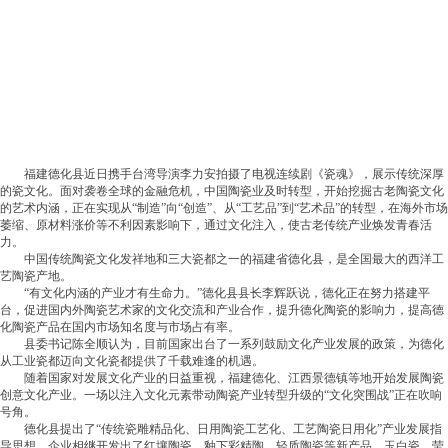
福建德化县近日携手台湾导演李力安拍摄了电视连续剧《瓷魂》，展示传统深厚
的瓷文化。面对袭卷全球的金融危机，中国陶瓷业及时转型，开始挖掘古老陶瓷文化
的艺术内涵，正在实现从“制造”向“创造”、从“工艺品”到“艺术品”的转型，在海外市场
萎缩、原材料涨价等不利因素影响下，通过文化注入，使古老传统产业焕发青春活
力。
中国传统陶瓷文化发祥地和三大瓷都之一的福建省德化县，是全国最大的西洋工
艺陶瓷产地。
“有文化内涵的产业才有生命力。”德化县县长李辉跃说，德化正在努力搭建平
台，促进国内外陶瓷艺术家的文化交流和产业合作，提升德化陶瓷的影响力，提高德
化陶瓷产品在国内市场知名度与市场占有率。
县委书记陈全顺认为，目前国家出台了一系列鼓励文化产业发展的政策，为德化
从工业瓷都迈向文化瓷都提供了千载难逢的机遇。
随着国家对发展文化产业的日益重视，福建德化、江西景德镇等地开始发展陶瓷
创意文化产业。一场以注入文化元素带动陶瓷产业转型升级的“文化突围战”正在吹响
号角。
德化县提出了“传统瓷雕精品化、日用陶瓷工艺化、工艺陶瓷日用化”产业发展指
导思想。企业相继开发出了红壤陶瓷、釉下彩精陶、轻质陶瓷等新产品，玉白瓷、莹