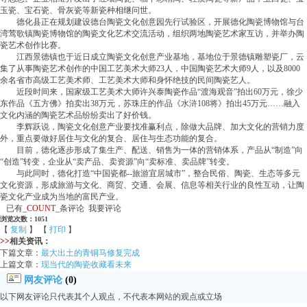
玉瓷、宝石瓷、骨灰瓷等新瓷种相继问世。
德化县正在规划建设德台陶瓷文化创意园先行试验区，开展德化陶瓷博物馆与台
湾莺歌镇陶瓷博物馆的陶瓷文化艺术交流活动，组织两地陶瓷艺术家互访，并举办陶
瓷艺术创作比赛。
江西景德镇也于近日成立陶瓷文化创意产业基地，基地位于景德镇雕塑瓷厂，云
集了从事陶瓷艺术创作的中国工艺美术大师23人，中国陶瓷艺术大师9人，以及8000
余名省市高级工艺美术师、工艺美术大师和身怀绝技的民间陶瓷艺人。
近段时间来，国家级工艺美术大师许兴泰陶瓷作品“渡海观音”拍出60万元，徐少
东作品《五方佛》拍卖出38万元，苏珠庄的作品《水浒108将》拍出45万元……融入
文化内涵的陶瓷艺术品纷纷卖出了好价钱。
李辉跃说，陶瓷文化创意产业要找准赢利点，除做大品牌、加大文化的营销力度
外，重点要做好居住与文化的复合、居住与生态功能的复合。
目前，德化逐步形成了集生产、配送、销售为一体的营销体系，产品从“制造”向
“创造”转变，企业从“卖产品、卖资源”向“卖标准、卖品牌”转变。
与此同时，德化打造“中国瓷都--旅游宜居城市”，整合民俗、陶瓷、生态等多元
文化资源，形成旅游与文化、商贸、交通、会展、信息等相关行业的良性互动，让陶
瓷文化产业成为当地的富民产业。
已有
_COUNT_
条评论 我要评论
浏览次数：1051
【
复制
】 【
打印
】
>>
相关资讯：
下篇文章：
最大出土的青铜马修复完成
上篇文章：
现当代的陶瓷收藏看未来
网友评论
(0)
以下网友评论只代表其个人观点，不代表本网站的观点或立场