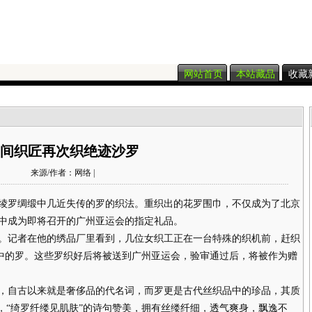
网站首页
本站藏品
收藏
间织匠再次织绝迹沙罗
来源/作者：网络 |
罗绸缎中几近失传的罗的织法。重织出的花罗围巾，不仅成为了北京
中成为即将召开的广州亚运会的指定礼品。
记者在他的绣品厂里看到，几位女织工正在一台特殊的织机前，赶织
缎中的罗。这些罗织好后将被送到广州亚运会，验审通过后，将被作为赠
自古以来就是奢侈品的代名词，而罗更是古代丝织品中的珍品，其质
，“绮罗纤缕见肌肤”的诗句赞美，拥有丝缕纤细，透气爽身，飘逸不