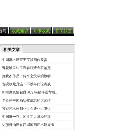
新闻
收藏知识
币卡收藏
你问我答
相关文章
中国著名画家王宝祥画作欣赏
青花釉里红玉壶春瓶请专家鉴定
施晓杰作品：传奇之父辈的旗帜
古砚收藏升温：不以年代论贵贱
90后做表情包赚50万 揭秘斗图背后...
李青萍中国画坛被遗忘的大师(4)
紫砂艺术家制亚运壶迎亚运(图)
中国惟一存世的汉字大藏经经版
达丽娅油画在西湖国画艺术馆展出