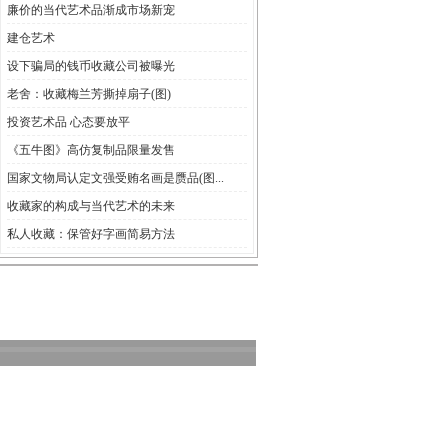
廉价的当代艺术品渐成市场新宠
建仓艺术
设下骗局的钱币收藏公司被曝光
老舍：收藏梅兰芳撕掉扇子(图)
投资艺术品 心态要放平
《五牛图》高仿复制品限量发售
国家文物局认定文强受贿名画是赝品(图...
收藏家的构成与当代艺术的未来
私人收藏：保管好字画简易方法