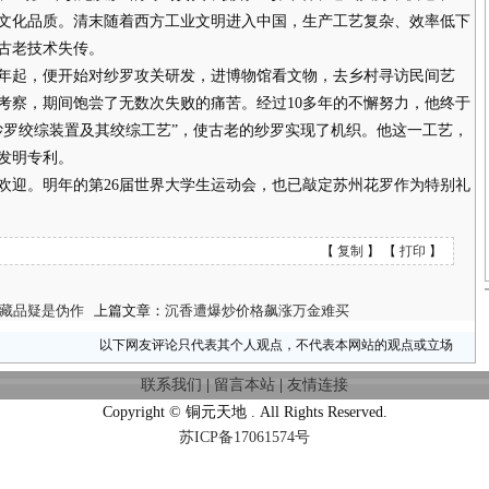
文化品质。清末随着西方工业文明进入中国，生产工艺复杂、效率低下
古老技术失传。
年起，便开始对纱罗攻关研发，进博物馆看文物，去乡村寻访民间艺
考察，期间饱尝了无数次失败的痛苦。经过10多年的不懈努力，他终于
纱罗绞综装置及其绞综工艺”，使古老的纱罗实现了机织。他这一工艺，
发明专利。
迎。明年的第26届世界大学生运动会，也已敲定苏州花罗作为特别礼
【
复制
】 【
打印
】
藏品疑是伪作
上篇文章：
沉香遭爆炒价格飙涨万金难买
以下网友评论只代表其个人观点，不代表本网站的观点或立场
联系我们
|
留言本站
|
友情连接
Copyright © 铜元天地 . All Rights Reserved.
苏ICP备17061574号