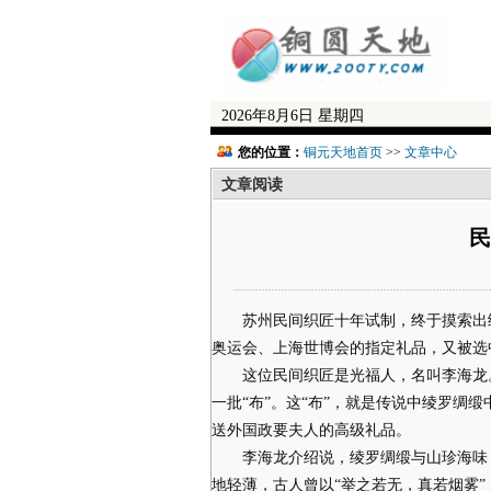
2026年8月6日 星期四
您的位置：
铜元天地首页
>>
文章中心
文章阅读
民
苏州民间织匠十年试制，终于摸索出绫
奥运会、上海世博会的指定礼品，又被选
这位民间织匠是光福人，名叫李海龙。
一批“布”。这“布”，就是传说中绫罗绸
送外国政要夫人的高级礼品。
李海龙介绍说，绫罗绸缎与山珍海味，
地轻薄，古人曾以“举之若无，真若烟雾”