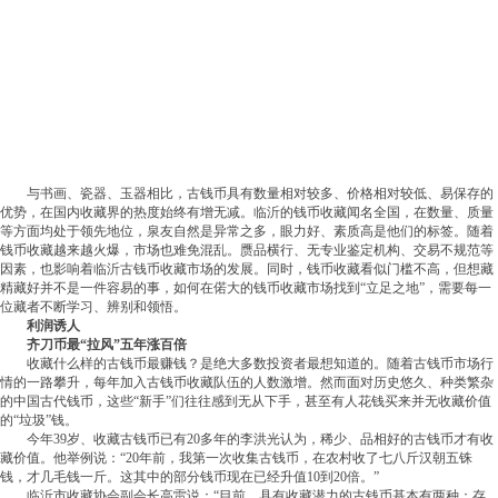
与书画、瓷器、玉器相比，古钱币具有数量相对较多、价格相对较低、易保存的
优势，在国内收藏界的热度始终有增无减。临沂的钱币收藏闻名全国，在数量、质量
等方面均处于领先地位，泉友自然是异常之多，眼力好、素质高是他们的标签。随着
钱币收藏越来越火爆，市场也难免混乱。赝品横行、无专业鉴定机构、交易不规范等
因素，也影响着临沂古钱币收藏市场的发展。同时，钱币收藏看似门槛不高，但想藏
精藏好并不是一件容易的事，如何在偌大的钱币收藏市场找到“立足之地”，需要每一
位藏者不断学习、辨别和领悟。
利润诱人
齐刀币最“拉风”五年涨百倍
收藏什么样的古钱币最赚钱？是绝大多数投资者最想知道的。随着古钱币市场行
情的一路攀升，每年加入古钱币收藏队伍的人数激增。然而面对历史悠久、种类繁杂
的中国古代钱币，这些“新手”们往往感到无从下手，甚至有人花钱买来并无收藏价值
的“垃圾”钱。
今年39岁、收藏古钱币已有20多年的李洪光认为，稀少、品相好的古钱币才有收
藏价值。他举例说：“20年前，我第一次收集古钱币，在农村收了七八斤汉朝五铢
钱，才几毛钱一斤。这其中的部分钱币现在已经升值10到20倍。”
临沂市收藏协会副会长高雷说：“目前，具有收藏潜力的古钱币基本有两种：存