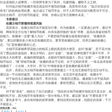
社会道德的人或事情，一些冒牌专家为了私利，坑蒙拐骗，赚取不义之财。
针对临沂钱币收藏市场交易这些不规范的现象，高雷有些无奈：“临沂目前还没
有专门的机构处理此事。临沂成立了钱币学会，对于人民币的识别与教育功不可没，
但在古钱币、近代纸币的鉴定、评级、价格认定等方面鞭长未及。”
专家建议
收藏古钱币要懂得规避风险
高雷表示，收藏古钱币决不能盲目行事。作为收藏者，一定要虚心好学，通过书
籍、网络等全方位地了解钱币收藏，向有实践经验的“泉友”求教，提高自身鉴别钱币
的能力。收藏者一定要“量入为出”，不要把钱币收藏当做发财的捷径。“收藏有风
险”，要以积蓄的多少来决定收藏的层次。要享受收藏的过程，培养正确的收藏心
态。“玩”是收藏的最好心态。
古钱币买家都希望花较少的钱买上眼的真货得大便宜，这叫“捡漏”，至于花大钱
买了赝品或价值低的，事后才明白，这叫“走眼”。“捡漏”的事情属于可遇不可求，不
应抱太大的希望，捡漏的期望越高，走眼的可能性就越大；防止“走眼”，一定要丰富
钱币知识，“懂”得钱币收藏，“收藏的美在于过程、在于过程的享受，一味去追求发财
就庸俗了，小古钱，大学问，而”玩“中增值保值才是收藏的最高境界”。
此外，高雷认为古钱币收藏市场迫切需要建立一个互信互惠钱币交流互动平台。
通过这一平台组织鉴赏、座谈以及讲座等活动，在交流中提高鉴赏、收藏水平。
对于如何去正确收藏古钱币，李洪光说：“谁都买过赝品。藏者眼力水平提高的
同时，造假技术也在提高，所以作为收藏者，要研究赝品，争取以后少买赝品，或者
不买。”
对于新“泉友”，他给出了自己的建议：“现在的古钱币收藏市场状况不是太好，收
藏时机不佳，因为钱币市场掌握在一部分有钱人手里。建议新”泉友“不要轻易下手
买，要先多学习，多向有经验的前辈请教，要找信誉好的卖家，找固定的卖家，千万
不能盲从。”
浏览次数：894