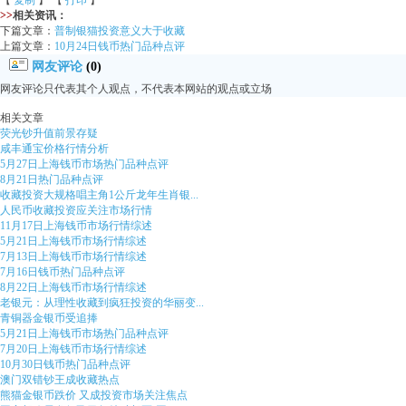
【
复制
】 【
打印
】
>>
相关资讯：
下篇文章：
普制银猫投资意义大于收藏
上篇文章：
10月24日钱币热门品种点评
网友评论
(0)
网友评论只代表其个人观点，不代表本网站的观点或立场
相关文章
荧光钞升值前景存疑
咸丰通宝价格行情分析
5月27日上海钱币市场热门品种点评
8月21日热门品种点评
收藏投资大规格唱主角1公斤龙年生肖银...
人民币收藏投资应关注市场行情
11月17日上海钱币市场行情综述
5月21日上海钱币市场行情综述
7月13日上海钱币市场行情综述
7月16日钱币热门品种点评
8月22日上海钱币市场行情综述
老银元：从理性收藏到疯狂投资的华丽变...
青铜器金银币受追捧
5月21日上海钱币市场热门品种点评
7月20日上海钱币市场行情综述
10月30日钱币热门品种点评
澳门双错钞王成收藏热点
熊猫金银币跌价 又成投资市场关注焦点