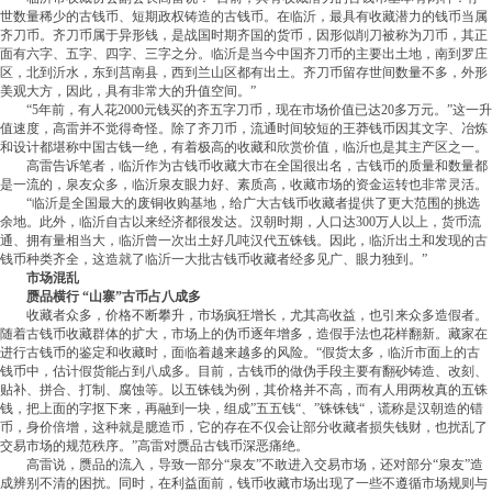
世数量稀少的古钱币、短期政权铸造的古钱币。在临沂，最具有收藏潜力的钱币当属
齐刀币。齐刀币属于异形钱，是战国时期齐国的货币，因形似削刀被称为刀币，其正
面有六字、五字、四字、三字之分。临沂是当今中国齐刀币的主要出土地，南到罗庄
区，北到沂水，东到莒南县，西到兰山区都有出土。齐刀币留存世间数量不多，外形
美观大方，因此，具有非常大的升值空间。”
“5年前，有人花2000元钱买的齐五字刀币，现在市场价值已达20多万元。”这一升
值速度，高雷并不觉得奇怪。除了齐刀币，流通时间较短的王莽钱币因其文字、冶炼
和设计都堪称中国古钱一绝，有着极高的收藏和欣赏价值，临沂也是其主产区之一。
高雷告诉笔者，临沂作为古钱币收藏大市在全国很出名，古钱币的质量和数量都
是一流的，泉友众多，临沂泉友眼力好、素质高，收藏市场的资金运转也非常灵活。
“临沂是全国最大的废铜收购基地，给广大古钱币收藏者提供了更大范围的挑选
余地。此外，临沂自古以来经济都很发达。汉朝时期，人口达300万人以上，货币流
通、拥有量相当大，临沂曾一次出土好几吨汉代五铢钱。因此，临沂出土和发现的古
钱币种类齐全，这造就了临沂一大批古钱币收藏者经多见广、眼力独到。”
市场混乱
赝品横行 “山寨”古币占八成多
收藏者众多，价格不断攀升，市场疯狂增长，尤其高收益，也引来众多造假者。
随着古钱币收藏群体的扩大，市场上的伪币逐年增多，造假手法也花样翻新。藏家在
进行古钱币的鉴定和收藏时，面临着越来越多的风险。“假货太多，临沂市面上的古
钱币中，估计假货能占到八成多。目前，古钱币的做伪手段主要有翻砂铸造、改刻、
贴补、拼合、打制、腐蚀等。以五铢钱为例，其价格并不高，而有人用两枚真的五铢
钱，把上面的字抠下来，再融到一块，组成”五五钱“、”铢铢钱“，谎称是汉朝造的错
币，身价倍增，这种就是臆造币，它的存在不仅会让部分收藏者损失钱财，也扰乱了
交易市场的规范秩序。”高雷对赝品古钱币深恶痛绝。
高雷说，赝品的流入，导致一部分“泉友”不敢进入交易市场，还对部分“泉友”造
成辨别不清的困扰。同时，在利益面前，钱币收藏市场出现了一些不遵循市场规则与