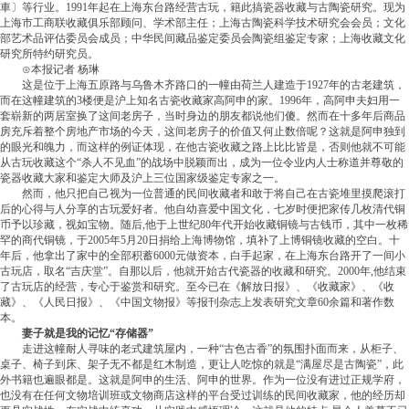
車〕等行业。1991年起在上海东台路经营古玩，籍此搞瓷器收藏与古陶瓷研究。现为
上海市工商联收藏俱乐部顾问、学术部主任；上海古陶瓷科学技术研究会会员；文化
部艺术品评估委员会成员；中华民间藏品鉴定委员会陶瓷组鉴定专家；上海收藏文化
研究所特约研究员。
⊙本报记者 杨琳
这是位于上海五原路与乌鲁木齐路口的一幢由荷兰人建造于1927年的古老建筑，
而在这幢建筑的3楼便是沪上知名古瓷收藏家高阿申的家。1996年，高阿申夫妇用一
套崭新的两居室换了这间老房子，当时身边的朋友都说他们傻。然而在十多年后商品
房充斥着整个房地产市场的今天，这间老房子的价值又何止数倍呢？这就是阿申独到
的眼光和魄力，而这样的例证体现，在他古瓷收藏之路上比比皆是，否则他就不可能
从古玩收藏这个“杀人不见血”的战场中脱颖而出，成为一位令业内人士称道并尊敬的
瓷器收藏大家和鉴定大师及沪上三位国家级鉴定专家之一。
然而，他只把自己视为一位普通的民间收藏者和敢于将自己在古瓷堆里摸爬滚打
后的心得与人分享的古玩爱好者。他自幼喜爱中国文化，七岁时便把家传几枚清代铜
币予以珍藏，视如宝物。随后,他于上世纪80年代开始收藏铜镜与古钱币，其中一枚稀
罕的商代铜镜，于2005年5月20日捐给上海博物馆，填补了上博铜镜收藏的空白。十
年后，他拿出了家中的全部积蓄6000元做资本，白手起家，在上海东台路开了一间小
古玩店，取名“吉庆堂”。自那以后，他就开始古代瓷器的收藏和研究。2000年,他结束
了古玩店的经营，专心于鉴赏和研究。至今已在《解放日报》、《收藏家》、《收
藏》、《人民日报》、《中国文物报》等报刊杂志上发表研究文章60余篇和著作数
本。
妻子就是我的记忆“存储器”
走进这幢耐人寻味的老式建筑屋内，一种“古色古香”的氛围扑面而来，从柜子、
桌子、椅子到床、架子无不都是红木制造，更让人吃惊的就是“满屋尽是古陶瓷”，此
外书籍也遍眼都是。这就是阿申的生活、阿申的世界。作为一位没有进过正规学府，
也没有在任何文物培训班或文物商店这样的平台受过训练的民间收藏家，他的经历却