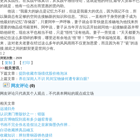
更具实战性。在实战中练真功，从实践中感悟理论，这就是他的特点,最令人羡慕不已
的就是，他有一位杰出而贤惠的贤内助。
他说：“我最大的缺点是记忆力不好，但这是我最大的优点，因为我记不住，所
以脑袋总有足够的空间去接触新的知识和信息。”所以，一直相伴于身旁的妻子成为
他最好的记忆“存储器”，只要阿申一声呼唤，妻子就会非常快捷且准确地为他找来所
需要的物品或书籍资料。阿申说，妻子从当年开古玩店开始就同他一起接触瓷器并帮
助他研究，现在水平也相当不错，只是“悟性”没有他高。妻子一旁笑道：“天天都要为
他记住这么多琐碎的事情，哪里还有余地去‘悟’呀！”阿申一旁幸福地笑着。看得出
来，这对老夫老妻在经过这么多年的风风雨雨不仅更加恩爱，而且因为有了“瓷”的连
接,彼此之间的默契更是世间少有。
1 2
浏览次数：2939
【
复制
】 【
打印
】
>>
相关资讯：
下篇文章：
提防收藏市场绩优股价格泡沫
上篇文章：
养在深闺人不识 民间宝物缘何遭专家白眼?
网友评论
(0)
网友评论只代表其个人观点，不代表本网站的观点或立场
相关文章
远浦归舟
认识澳门整版钞之一：错版
故宫博物院到底有多少越窑青瓷
书画不完全佚名造假法之皇家御墨伪作辨...
白话收藏辨真品岫玉
收藏知识：辨别青铜器锈色捷径