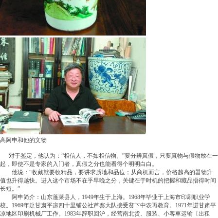
高阿申和他的文物
对于鉴定，他认为：“相信人，不如相信物。”要分辨真假，只要真物与假物放在一
起，即使不是专家的入门者，真假之分也能看得个明明白白。
他说：“收藏就要收精品，要讲求质地和品位；从商机而言，价格越高的器物升
值也升得越快。进入这个市场不在乎早晚之分，关键在于时机的把握和藏品捂得时间
长短。”
阿申简介：山东蓬莱县人，1949年生于上海。1968年毕业于上海市印刷职业学
校。1969年赴甘肃平凉四十里铺公社芦寨大队接受贫下中农再教育。1971年进甘肃平
凉地区印刷机械厂工作。1983年辞职回沪，经营南北货、服装、小客車运输〔出租