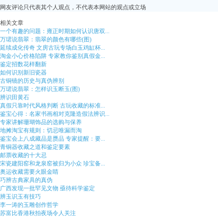
网友评论只代表其个人观点，不代表本网站的观点或立场
相关文章
一个有趣的问题：雍正时期如何认识唐双...
万珺说翡翠：翡翠的颜色有哪些(图)
延续成化传奇 文房古玩专场白玉鸡缸杯...
淘金小心价格陷阱 专家教你鉴别真假金...
鉴定招数花样翻新
如何识别新旧瓷器
古铜镜的历史与真伪辨别
万珺说翡翠：怎样识玉断玉(图)
辨识田黄石
真假只靠时代风格判断 古玩收藏的标准...
鉴宝心得：名家书画相对克隆造假法辨识...
专家讲解珊瑚饰品的选购与保养
地摊淘宝有规则：切忌唯漏而淘
鉴宝会上八成藏品是赝品 专家提醒：要...
青铜器收藏之道和鉴定要素
邮票收藏的十大忌
宋瓷建阳窑和龙泉窑被归为小众 珍宝备...
奥运收藏需要火眼金睛
巧辨古典家具的真伪
广西发现一批罕见文物 亟待科学鉴定
辨玉识玉有技巧
李一涛的玉雕创作哲学
苏富比香港秋拍夜场令人关注