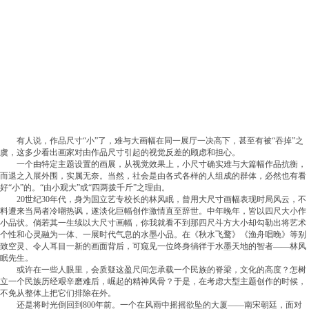
有人说，作品尺寸“小”了，难与大画幅在同一展厅一决高下，甚至有被“吞掉”之
虞，这多少看出画家对由作品尺寸引起的视觉反差的顾虑和担心。
一个由特定主题设置的画展，从视觉效果上，小尺寸确实难与大篇幅作品抗衡，
而退之入展外围，实属无奈。当然，社会是由各式各样的人组成的群体，必然也有看
好“小”的。“由小观大”或“四两拨千斤”之理由。
20世纪30年代，身为国立艺专校长的林风眠，曾用大尺寸画幅表现时局风云，不
料遭来当局者冷嘲热讽，遂淡化巨幅创作激情直至辞世。中年晚年，皆以四尺大小作
小品状。倘若其一生续以大尺寸画幅，你我就看不到那四尺斗方大小却勾勒出将艺术
个性和心灵融为一体、一展时代气息的水墨小品。在《秋水飞鹜》《渔舟唱晚》等别
致空灵、令人耳目一新的画面背后，可窥见一位终身徜徉于水墨天地的智者——林风
眠先生。
或许在一些人眼里，会质疑这盈尺间怎承载一个民族的脊梁，文化的高度？怎树
立一个民族历经艰辛磨难后，崛起的精神风骨？于是，在考虑大型主题创作的时候，
不免从整体上把它们排除在外。
还是将时光倒回到800年前。一个在风雨中摇摇欲坠的大厦——南宋朝廷，面对