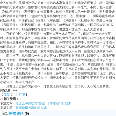
金人的铁蹄，柔弱的社会却拥有一大批艺术家选择另一种视觉表现形式，将中国画发
挥得如此极致完好，借以发出对外族践踏我大好河山的不平之气。不同于北宋巨作
《秋山问道图》《早春图》的崇高壮美，这些小扇面却以另一种观赏性，即别致雅趣
杂以穿插变化的折枝，包括由水墨氤氲构成的“马一边、夏半角”，一同展示南宋时期
的绘画风骨，不少作品如《落花》《寒禽图》《风蝶图》《枇杷小鸟》以及山水画
《风雨归舟》《斜风细雨》等，都能够与之前无数的巨型画幅，一同呈现大宋260多
年的风风雨雨。那画面中既饱含世事沧桑，也浸透人世温情，让人为之动容。
它们的“小”，仅是画幅尺寸与那些大画一比之下的“小”，仅是在你一走进展厅
时，不能同那些百步外，就能被吸引住感官的像六尺或八尺画面，或许还有更大篇幅
的等着你放开双脚，向前奔去观赏。相反，你得轻轻移动脚步，靠得稍近一点才能一
睹画里乾坤，更生怕惊动了画里意境——那小鸟正躲在花丛密林窃窃私语，它的艺术
魅力更像是一池平静的湖面，或如同你我轻唱浅吟汉乐府的一首首隽永别致的小诗。
而在当下，总有那么一些人好大喜功，巨幅画面愈演愈烈，以势夺人。就像买车
好外形大的，置房也要面积大的——不这样不过瘾，否则求大图满的心理难以平息下
来。 于是，美展中难得一见的是小品画，要不就随便应付之作，所谓戏墨也。唯有大
到六尺以上乃至十米几十米的巨幅长卷，似乎才下点心思创作，其实靠的是制作。而
全不考虑无论画幅大小，一旦印入画册，多年以后，当时曾在哪块展墙出现过，都无
人记忆。但我们却能轻轻松松在《中国美术全集》上，欣赏到产生于不同历史时期的
小幅佳作，如宋人的小品。
只有让人过眼不忘的佳作，才是艺术的希望所在，至于尺寸大小皆无关紧要。
浏览次数：599
【
复制
】 【
打印
】
>>
相关资讯：
下篇文章：
走进上海博物馆“墓室” 千年壁画“活”起来
上篇文章：
高端钱币收藏勿缺实战
网友评论
(0)