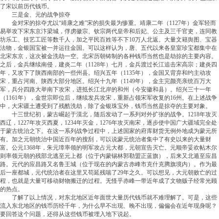
了宋以前历代钱币。
三是金、元的战争掠夺
金对宋的掠夺尤以“靖康之难”宋的损失最为惨重。靖康二年（1127年）金军轻而
易举攻下宋东京汴梁城，俘虏徽宗、钦宗两代皇帝和后妃、公主及三千官吏，连同教
坊乐工、技艺工匠等数千人，加之平民百姓等不下10万人北返。大量文籍舆图、宝器
法物，金银国宝被一并运往金国。可以这样认为，唐、五代以来各皇室珍宝都集中在
北宋东京，这次被金洗劫一空。北宋历朝铸制的各种钱币当然也是劫掠的主要内容。
之后，金兵继续南侵，建炎二年（1128年）七月，金兵渡过长江追击宋高宗；建炎四
年，又攻下了陕西南部的一些州县。绍兴五年（1135年），金国又背弃和约主动攻
宋，重占河南、陕西大部分地区。绍兴十九年（1149年），金主完颜亮亲统百万大
军，兵分四路大举南下攻宋，进抵长江北岸的和州（今安徽和县）。绍兴三十一年
（1161年），金世宗即位后，继续发兵攻宋，重新占领宋军收复的16州。在上述战争
中，大宋疆土遭受到了残酷洗劫，除了金银珠宝外，钱币当然是掠夺的主要对象。
十三世纪初，蒙古崛起于漠北，随后发动了一系列对外扩张的战争。1218年攻灭
西辽，1227年攻灭西夏，1234年灭金，1276年攻灭南宋，逐步使中国广大疆域完全处
于蒙古统治之下。在这一系列战争过程中，上述国家的府库财货无例外地成为蒙元所
有。加之元朝统治中国近百年的搜刮，可以说蒙元统治者集中了有史以来的大量财
富。公元1368年，朱元璋率领的明军攻占元大都，元朝宣告灭亡。元顺帝妥欢帖木尔
则率领元朝的残部北逃至元上都（位于内蒙锡林郭勒盟正蓝旗），后来又北遁至应昌
路。元代的应昌路又名鲁王城（位于现在的内蒙古赤峰市克什克腾旗境内）。作为最
后一座都城，元代统治者在这里又苟延残喘了29年之久。可以想见，大元朝败亡的过
程，也就是大量可移动财物搬迁的过程。无怪乎赤峰一带近年成了文物贩子经常光顾
的热点。
了解了以上情况，对东北地区近年面世大量历代钱币就不难理解了。可是，这些
流入东北地区的钱币历经千年，为什么早不出现、晚不出现，偏偏会在近年现身呢？
要回答这个问题，还得从这些钱币被埋入地下说起。