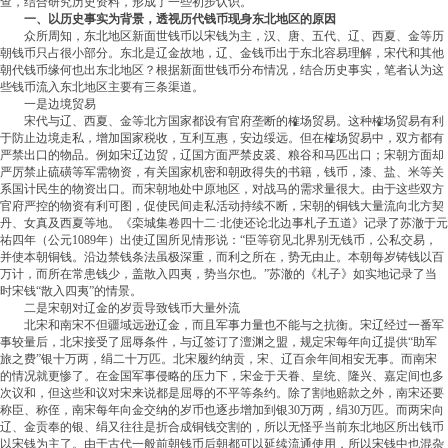
查，结合研究历史资料，形成了一些初步认识。
一、以历史事实为背景，透视历代钱币现身东北地区的原因
众所周知，东北地区新面世钱币以宋钱为主，汉、唐、五代、辽、西夏、金等历
朝钱币只占很小部分。东北是辽金故地，辽、金钱币出于东北容易理解，宋代和其他
朝代钱币缘何也出东北地区？根据新面世钱币分布情况，结合历史事实，笔者认为这
些钱币流入东北地区主要有三条渠道。
一是边境贸易
宋代与辽、西夏、金等北方国家都设有官府垄断的榷场贸易。这种榷场贸易有利
于防止边境走私，增加国家税收，互利互惠，安边绥远。但在榷场贸易中，双方都有
严禁出口的物品。例如宋辽边贸，辽国方面严禁皮裘、粮谷和马匹出口；宋朝方面却
严厉禁止硫磺等军需物资，有关国家机密和朝政得失的书籍，钱币，漆、盐、米等关
系国计民生的物资出口。而宋朝地处中原地区，对战马的需求量很大。由于这些双方
官府严控的物资有利可图，促使民间走私活动持续不断，宋朝的铜钱大量流向北方契
丹、女真及西夏等地。《栾城集卷四十二·北使还论北边事札子五道》记录了苏澈于元
祐四年（公元1089年）出使辽国所见情形说：“臣等窃见北界别无钱币，公私交易，
并使本朝铜钱。沿边禁钱条法虽极深重，而利之所在，势无由止。本朝每岁铸钱以百
万计，而所在常患钱少，盖散入四夷，势当尔也。”苏澈的《札子》如实地记录了当
时宋钱“散入四夷”的情景。
二是宋朝对辽金的岁贡导致钱币大量外流
北宋和南宋不但疆域远逊辽金，而且军事力量也不能与之抗衡。宋辽经过一番军
事较量后，北宋接受了屈辱条件，与辽签订了澶渊之盟，规定宋每年向辽提供“助军
旅之费”银十万两，绢二十万匹。北宋履约纳贡，宋、辽百余年间相安无事。而南宋
的情况就更惨了。在金国军事侵略的压力下，宋金于天眷、皇统、隆兴、嘉定间也多
次议和，但这些和议对宋来说都是屈辱的不平等条约。除了割地赔款之外，南宋还要
称臣、称侄，南宋每年向金交纳的岁币也逐步增加到银30万两，绢30万匹。而两宋向
辽、金贡奉的银、绢又往往是折合成铜钱交割的，所以无怪乎当前东北地区所出钱币
以宋钱为主了。由于古代一般前朝钱币后朝都可以延续流通使用，所以宋钱中也混杂