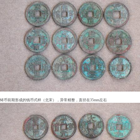
铸币前期形成的钱币式样（北宋），异常精整，直径在35mm左右