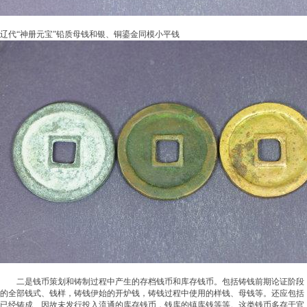
辽代“神册元宝”铅质母钱和银、铜鎏金同模小平钱
二是钱币策划和铸制过程中产生的存档钱币和库存钱币。包括铸钱前期论证阶段
的全部钱式、钱样，铸钱伊始的开炉钱，铸钱过程中使用的样钱、母钱等。还应包括
已经铸成、因故未发行投入流通的库存钱币，钱库的镇库钱等等。这类钱币多存于官