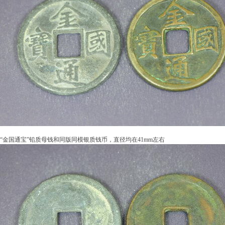
“金国通宝”铅质母钱和同版同模银质钱币，直径均在41mm左右