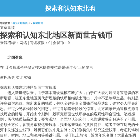
探索和认知东北地
区新面世古钱币
您的位置：
铜元天地首页-
>>
收藏知识
文章阅读
探索和认知东北地区新面世古钱币
来源/作者：网络 | 阅读权限：0 | 会员币：0
北国盈泉
在“辽金钱币价格鉴定技术操作规范课题研讨会”上的发言
依托历史 类比实物
探索和认知东北地区新面世古钱币
进入新世纪以来，由于基本建设规模不断扩大，由于广大农村居民寻宝意识的不
断增强，祖国东北地区历代所埋藏的钱币相继破土而出，其中不乏珍罕之品。特别是
许多钱谱未载、前所未见的钱币，包括金银等贵金属钱币珍品迭出，确实令人匪夷所
思。经过少见多怪阶段的困惑，经过寻珍猎奇阶段的惊喜，北方藏家开始追根溯源寻
找历史的脉络，开始由个别到一般研究新面世钱币存在的客观性和合理性。笔者感
到，历代钱币新品迭出，要客观地、全面地认识它们，光靠逐枚鉴定解决不了问题。
必须全方位，多视角审视这些钱币，找出这些钱币的共性特征。笔者主张在历史的长
河中洗涤这些钱币，辨析它们的来龙去脉；分门别类集中研究这些钱币，考证其铸制
目的、时间、地点和流向等关键问题。 基于以上想法，近两年笔者做了大量市场调