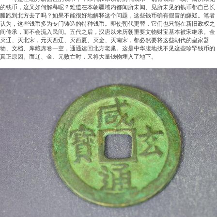
的钱币，这又如何解释呢？难道在本朝疆域内都闻所未闻、见所未见的钱币都自己长
腿跑到北方去了吗？如果不能很好地解释这个问题，这些钱币确有假冒的嫌疑。笔者
认为，这些钱币多为专门铸造的特种钱币。即使朝代更替，它们也只能在新旧政权之
间传承，而不会流入民间。五代之后，汉唐以来历朝重要文物财宝基本被宋继承。金
灭辽、灭北宋，元灭西辽、灭西夏、灭金、灭南宋，都必然要将这些朝代的皇家器
物、文档、库藏席卷一空，通通运回北方老巢。这是中华腹地找不见这些珍罕钱币的
真正原因。而辽、金、元败亡时，又将大量钱物埋入了地下。