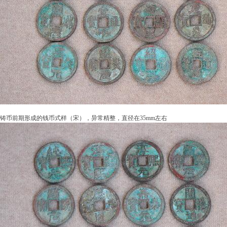
铸币前期形成的钱币式样（宋），异常精整，直径在35mm左右