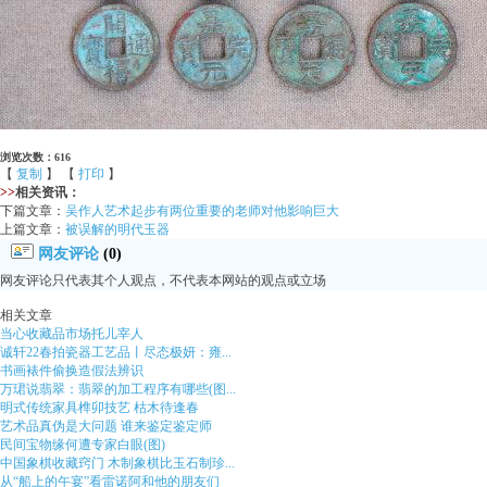
浏览次数：616
【
复制
】 【
打印
】
>>
相关资讯：
下篇文章：
吴作人艺术起步有两位重要的老师对他影响巨大
上篇文章：
被误解的明代玉器
网友评论
(0)
网友评论只代表其个人观点，不代表本网站的观点或立场
相关文章
当心收藏品市场托儿宰人
诚轩22春拍瓷器工艺品丨尽态极妍：雍...
书画裱件偷换造假法辨识
万珺说翡翠：翡翠的加工程序有哪些(图...
明式传统家具榫卯技艺 枯木待逢春
艺术品真伪是大问题 谁来鉴定鉴定师
民间宝物缘何遭专家白眼(图)
中国象棋收藏窍门 木制象棋比玉石制珍...
从“船上的午宴”看雷诺阿和他的朋友们