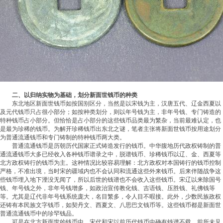
二、以归纳实物为基础，划分新面世钱币的种类
东北地区新面世钱币如按国别区分，当然是以宋钱为主，汉唐五代、辽金西夏以
及元代钱币只占很小部分；如按种类划分，则以年号钱为主，非年号钱、专门铸造的
特种钱币占小部分。但恰恰是占小部分的这些钱币品类最为繁杂，当前最难认定，也
是最为珍稀的钱币。为解开珍稀钱币出东北之谜，笔者主张将新面世钱币按用途划分
为普通流通钱币和专门铸制的特种钱币两大类。
普通流通钱币是历朝历代国家正式铸造发行的钱币。中华腹地历代政权铸制的普
通流通钱币大多已经收入各种钱币谱录之中，脱谱钱币、珍稀钱币以辽、金、西夏等
北方政权铸行的钱币为主。这种情况比较容易理解：北方政权对本国铸行的钱币控制
严格，不准出境，当时宋的疆域内也不会认同和流通这些外来钱币。后来伴随战争这
些钱币埋入地下湮没无闻了，所以后世的钱谱也不会收入这些钱币。宋辽以来除国号
钱、年号钱之外，非年号钱增多，如政治宣传教化钱、吉语钱、压胜钱、礼佛钱等
等。尤其是辽代非年号钱系统庞大，名目繁多，令人目不暇接。此外，少数民族政权
还铸有本民族文字钱币，如契丹文、西夏文、八思巴文钱币等。这些钱币都是新面世
普通流通钱币中的珍罕钱品。
可是在北方新面世的钱币中，宋代和宋以前历代钱币中确有钱谱不载、前所未见