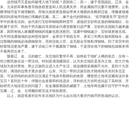
这些钱币又是如何被埋入地下的呢？原因有二：其一，缘于变国战乱。辽末、金
末、元末的军事角逐导致政权更迭和人民流离失所，而金属钱币沉重不便携带。公私
瘗埋钱币是不难理解的。而每次政权更迭都会带来大规模的杀戮和迁徙，埋藏者很难
再回到原地寻找他们埋藏的宝藏。其二，缘于金代的限钱法。“劣币驱逐良币”是经济
学中的著名法则。金代发行宝钞和铜钱两种货币，虚值的宝钞和足值的铜钱相比，自
然属于劣币。而由于穷兵黩武等原因金代通货膨胀日趋严重，宝钞的兑现能力越来越
差，因而有钱人家藏匿铜钱的现象也愈演愈烈。流通中铜钱减少，宝钞就更难兑现。
为平抑流通领域的这种恶性循环，金章宗于明昌五年、承安三年两次颁布限钱令，超
过限额的铜钱必须易物留存，否则没收入官。这无疑会导致私埋铜钱。到了宣宗年间
钞窒情况更加严重，遂于贞祐三年干脆废除了铜钱，于是埋在地下的铜钱也就根本用
不着再挖出来了。
随着辽、金、元的败亡，东北地区繁华不再，始终处于地旷人稀的状态，仅有一
些少数民族在这一带活动。特别是满清建国后，认为东北地区是龙兴之地，把大片地
域划为皇封禁地，禁止汉族民众进入生产生活，就连捕猎采摘都不允许。直到十九世
纪初，满清的边禁才逐步放开，山东、河北一带的汉族百姓才陆续闯关东到东北定
居。可这些纯朴的农民仅仅满足于地表辛勤耕耘的收获，哪曾想土地爷还藏有这许多
宝贝？直到近十年，伴随社会发展和科技进步，淳朴的北方农民也玩起了高科技，开
始研究大地深层次的问题了。在金属探测器的威慑下，土地爷再也藏不住守护千年的
宝藏，辽、金、元埋藏的财宝这才纷纷面世。
以上，就是笔者对近年东北地区为什么会出现大量历代钱币所形成的认识。