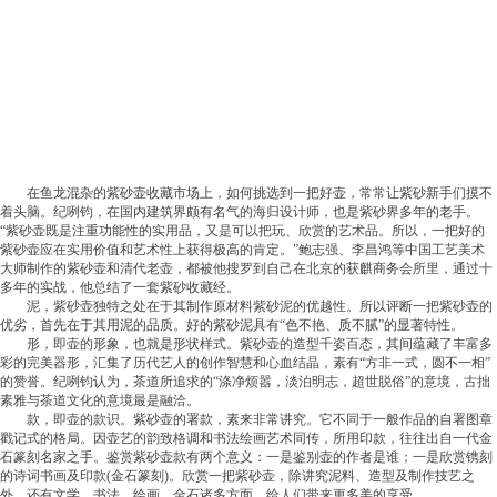
在鱼龙混杂的紫砂壶收藏市场上，如何挑选到一把好壶，常常让紫砂新手们摸不
着头脑。纪咧钧，在国内建筑界颇有名气的海归设计师，也是紫砂界多年的老手。
“紫砂壶既是注重功能性的实用品，又是可以把玩、欣赏的艺术品。所以，一把好的
紫砂壶应在实用价值和艺术性上获得极高的肯定。”鲍志强、李昌鸿等中国工艺美术
大师制作的紫砂壶和清代老壶，都被他搜罗到自己在北京的获麒商务会所里，通过十
多年的实战，他总结了一套紫砂收藏经。
泥，紫砂壶独特之处在于其制作原材料紫砂泥的优越性。所以评断一把紫砂壶的
优劣，首先在于其用泥的品质。好的紫砂泥具有“色不艳、质不腻”的显著特性。
形，即壶的形象，也就是形状样式。紫砂壶的造型千姿百态，其间蕴藏了丰富多
彩的完美器形，汇集了历代艺人的创作智慧和心血结晶，素有“方非一式，圆不一相”
的赞誉。纪咧钧认为，茶道所追求的“涤净烦嚣，淡泊明志，超世脱俗”的意境，古拙
素雅与茶道文化的意境最是融洽。
款，即壶的款识。紫砂壶的署款，素来非常讲究。它不同于一般作品的自署图章
戳记式的格局。因壶艺的韵致格调和书法绘画艺术同传，所用印款，往往出自一代金
石篆刻名家之手。鉴赏紫砂壶款有两个意义：一是鉴别壶的作者是谁；一是欣赏镌刻
的诗词书画及印款(金石篆刻)。欣赏一把紫砂壶，除讲究泥料、造型及制作技艺之
外，还有文学、书法、绘画、金石诸多方面，给人们带来更多美的享受。