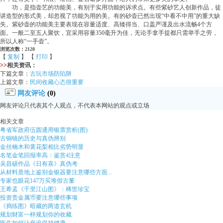
功，是指壶艺的功能美，有别于实用功能的诉求点。有些紫砂艺人创新作品，徒
讲造型的形式美，却忽视了功能为用的美。有的砂壶已然出现“中看不中用”的重大缺
失。紫砂壶的功能美主要表现在容量适度、高矮得当、口盖严谨及出水流畅4个方
面。一般二至五人聚饮，宜采用容量350毫升为佳，无论手拿手提都只需举手之劳，
所以人称“一手壶”。
浏览次数：2128
【
复制
】 【
打印
】
>>
相关资讯：
下篇文章：
古玩市场防陷阱
上篇文章：
民间收藏心态很重要
网友评论
(0)
网友评论只代表其个人观点，不代表本网站的观点或立场
相关文章
粤省军政府伍圆通用银票赏析(图)
古铜镜的历史与真伪辨别
金丝楠木和黄花梨相比劣势明显
名笔金笔回报率高：鉴赏4注意
吴昌硕作品《日有喜》真伪考
从材料质地上鉴别金银器要注意哪些方面...
专家也眼花147万买堆假古董
王希孟《千里江山图》：稀世珍宝
投资贵金属币要注意哪些事项
《捣练图》暗藏的两道玄机
规划财富一样规划你的收藏