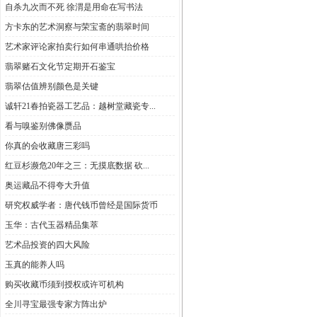
自杀九次而不死 徐渭是用命在写书法
方卡东的艺术洞察与荣宝斋的翡翠时间
艺术家评论家拍卖行如何串通哄抬价格
翡翠赌石文化节定期开石鉴宝
翡翠估值辨别颜色是关键
诚轩21春拍瓷器工艺品：越树堂藏瓷专...
看与嗅鉴别佛像赝品
你真的会收藏唐三彩吗
红豆杉濒危20年之三：无摸底数据 砍...
奥运藏品不得夸大升值
研究权威学者：唐代钱币曾经是国际货币
玉华：古代玉器精品集萃
艺术品投资的四大风险
玉真的能养人吗
购买收藏币须到授权或许可机构
全川寻宝最强专家方阵出炉