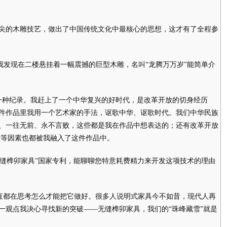
的木雕技艺，做出了中国传统文化中最核心的思想，这才有了全程参
现在二楼悬挂着一幅震撼的巨型木雕，名叫“龙腾万万岁”能简单介
种纪录。我赶上了一个中华复兴的好时代，是改革开放的切身经历
件作品里我用一个艺术家的手法，讴歌中华、讴歌时代。我们中华民族
、一往无前、永不言败，这些都是我在作品中想表达的；还有改革开放
人等因素也都被我融入了这件作品中。
榫卯家具”国家专利，能聊聊您特意耗费精力来开发这项技术的理由
都在思考怎么才能把它做好。很多人说明式家具今不如昔，现代人再
一观点我决心寻找新的突破——无缝榫卯家具，我们的“珠峰藏雪”就是