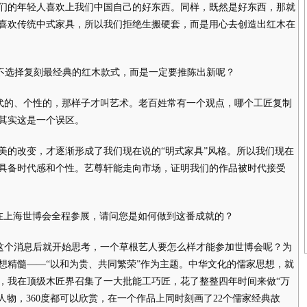
的年轻人喜欢上我们中国自己的好东西。同样，既然是好东西，那就
喜欢传统中式家具，所以我们拒绝生搬硬套，而是用心去创造出红木在
选择复刻最经典的红木款式，而是一定要推陈出新呢？
的、个性的，那样子才叫艺术。老百姓常有一个观点，哪个工匠复制
其实这是一个误区。
的改变，才逐渐形成了我们现在说的“明式家具”风格。所以我们现在
具备时代感和个性。艺尊轩能走向市场，证明我们的作品被时代接受
在上海世博会全程参展，请问您是如何做到这番成就的？
个消息后就开始思考，一个草根艺人要怎么样才能参加世博会呢？为
想精髓——“以和为贵、共同繁荣”作为主题。中华文化的儒家思想，就
，我在顶级木匠界召集了一大批能工巧匠，花了整整四年时间来做“万
体人物，360度都可以欣赏，在一个作品上同时刻画了22个儒家经典故