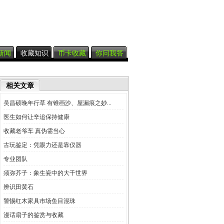
新闻
收藏知识
币卡收藏
你问我答
相关文章
吴昌硕晚年行草 有锥画沙、屋漏痕之妙...
医生如何让辛追保持健康
收藏老爷车 真伪需当心
古玩鉴定：凭眼力还是靠仪器
专业团队
须弥芥子：象生瓷中的大千世界
辨识田黄石
警惕红木家具市场鱼目混珠
漫话扇子的鉴赏与收藏