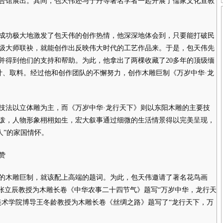
合馆展出。其间，包天伟还与于丹等著名学者一起开展了儒家文化宣教
功极大地激发了包天伟的创作热情，他深深地体会到，只要能打破民
级大师联袂，就能创作出反映伟大时代的工艺作品来。于是，包天伟先
并得到他们的支持和帮助。为此，他拿出了两棵收藏了20多年的顶级缅
行设计、取料。经过他和创作团队的不懈努力，创作木雕巨制《万岁中华·龙
法以立体雕为主，而《万岁中华·龙行天下》则以东阳木雕的主要技
泼，人物形象栩栩如生，宏大叙事通过细微的生活情景得以完美呈现，
人”的家国情怀。
赞
木雕巨制，就该配上高端的题词。为此，包天伟邀请了著名花鸟画
导张立辰教授为木雕长卷《中华农事二十四节气》题写“万岁中华，龙行天
美术学院博导王冬龄教授为木雕长卷《丝绸之路》题写了“龙行天下，万