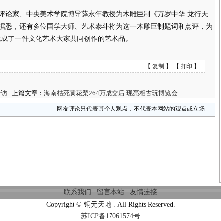
论家、中央美术学院博导薛永年教授为木雕巨制《万岁中华·龙行天
据悉，还有多位国学大师、艺术泰斗将为这一木雕巨制题词和点评，为
就成了一件文化艺术大家共同创作的艺术品。
【
复制
】 【
打印
】
专访
上篇文章：
海南枯死黄花梨264万成交后 现亮相古玩博览会
网友评论只代表其个人观点，不代表本网站的观点或立场
联系我们
|
留言本站
|
友情连接
Copyright © 铜元天地 . All Rights Reserved.
苏ICP备17061574号