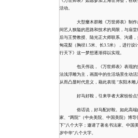
《万世师表》如愿参加上海世博会，在联
活动。
大型瘿木群雕《万世师表》制作成
间艺人狭隘的思路和技术的局限，与庙堂
后与王赞教授、陆光正大师联系、沟通，
甸花梨（胸径1.5米、长3.5米），进
行天下》这一梦想逐渐得以实现。
包天伟说，《万世师表》表现的技
法浅浮雕为主，画面中的生活场景生动活
从而凸显时代意义，藉此表现 “东阳木雕
好马好鞍，引来学者大家纷纷点
俗话说，好马配好鞍。如此高端的
家、“两院”（中央美院、中国美院）博
下”八个大字；邀请了著名书法家、中国
岁中华”八个大字。