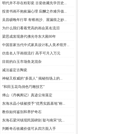
明代并不存在粉彩瓷 古瓷收藏先学历史...
投资书画不抱捡漏心理 应酬之作难升值...
吴昌硕晚年行草 有锥画沙、屋漏痕之妙...
为什么我们看着梵高的画会莫名流泪
梁思成发现唐代佛光寺东大殿80年
中国首家当代中式家具设计私人美术馆开...
仿造名人字画很流行 高手可月入万元
目前的白玉市场鱼龙混杂
减法鉴定古陶瓷
神秘又权威的“多面人” 揭秘拍场上的...
“和田玉花鸟俏色巧雕技艺”
傅山《丹枫阁记》真迹尘埃落定
东海水晶小镇被授予“优秀实践基地”称...
教你如何鉴别和养护奇石
东海石梁河镇现民国碑刻 疑与南宋“抗...
判断奇石收藏价值可从四方面入手