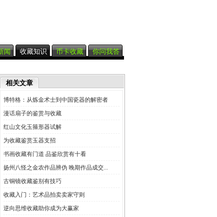
新闻
收藏知识
币卡收藏
你问我答
相关文章
博特格：从炼金术士到中国瓷器的解密者
漫话扇子的鉴赏与收藏
红山文化玉箍形器试解
为收藏鉴赏玉器支招
书画收藏有门道 品鉴欣赏有十看
扬州八怪之金农作品辨伪 晚期作品成交...
古铜镜收藏鉴别有技巧
收藏入门：艺术品拍卖卖家守则
逆向思维收藏助你成为大赢家