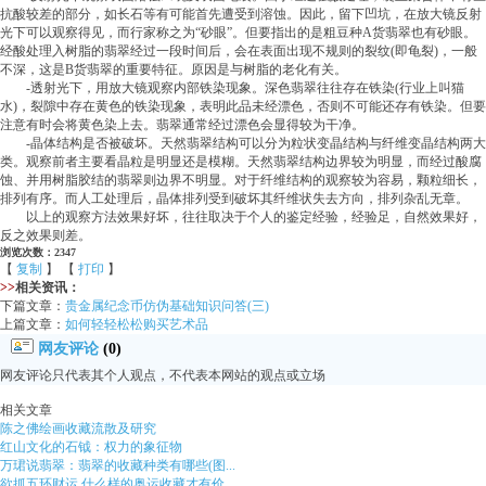
抗酸较差的部分，如长石等有可能首先遭受到溶蚀。因此，留下凹坑，在放大镜反射
光下可以观察得见，而行家称之为“砂眼”。但要指出的是粗豆种A货翡翠也有砂眼。
经酸处理入树脂的翡翠经过一段时间后，会在表面出现不规则的裂纹(即龟裂)，一般
不深，这是B货翡翠的重要特征。原因是与树脂的老化有关。
-透射光下，用放大镜观察内部铁染现象。深色翡翠往往存在铁染(行业上叫猫
水)，裂隙中存在黄色的铁染现象，表明此品未经漂色，否则不可能还存有铁染。但要
注意有时会将黄色染上去。翡翠通常经过漂色会显得较为干净。
-晶体结构是否被破坏。天然翡翠结构可以分为粒状变晶结构与纤维变晶结构两大
类。观察前者主要看晶粒是明显还是模糊。天然翡翠结构边界较为明显，而经过酸腐
蚀、并用树脂胶结的翡翠则边界不明显。对于纤维结构的观察较为容易，颗粒细长，
排列有序。而人工处理后，晶体排列受到破坏其纤维状失去方向，排列杂乱无章。
以上的观察方法效果好坏，往往取决于个人的鉴定经验，经验足，自然效果好，
反之效果则差。
浏览次数：2347
【
复制
】 【
打印
】
>>
相关资讯：
下篇文章：
贵金属纪念币仿伪基础知识问答(三)
上篇文章：
如何轻轻松松购买艺术品
网友评论
(0)
网友评论只代表其个人观点，不代表本网站的观点或立场
相关文章
陈之佛绘画收藏流散及研究
红山文化的石钺：权力的象征物
万珺说翡翠：翡翠的收藏种类有哪些(图...
欲抓五环财运 什么样的奥运收藏才有价...