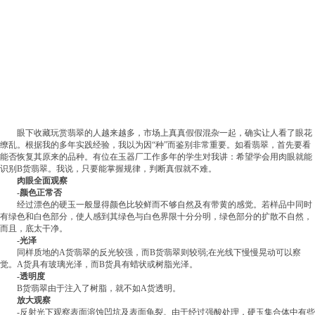
眼下收藏玩赏翡翠的人越来越多，市场上真真假假混杂一起，确实让人看了眼花
缭乱。根据我的多年实践经验，我以为因“种”而鉴别非常重要。如看翡翠，首先要看
能否恢复其原来的品种。有位在玉器厂工作多年的学生对我讲：希望学会用肉眼就能
识别B货翡翠。我说，只要能掌握规律，判断真假就不难。
肉眼全面观察
-颜色正常否
经过漂色的硬玉一般显得颜色比较鲜而不够自然及有带黄的感觉。若样品中同时
有绿色和白色部分，使人感到其绿色与白色界限十分分明，绿色部分的扩散不自然，
而且，底太干净。
-光泽
同样质地的A货翡翠的反光较强，而B货翡翠则较弱;在光线下慢慢晃动可以察
觉。A货具有玻璃光泽，而B货具有蜡状或树脂光泽。
-透明度
B货翡翠由于注入了树脂，就不如A货透明。
放大观察
-反射光下观察表面溶蚀凹坑及表面龟裂。由于经过强酸处理，硬玉集合体中有些