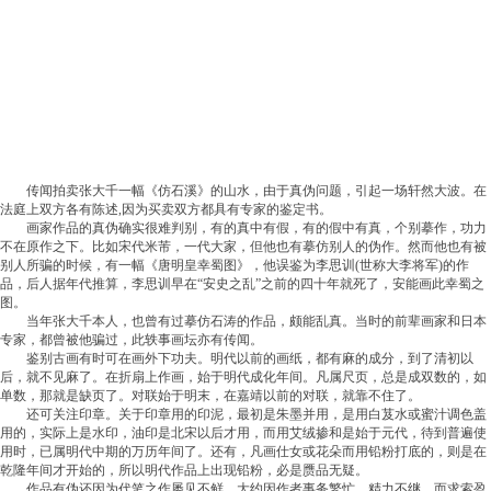
传闻拍卖张大千一幅《仿石溪》的山水，由于真伪问题，引起一场轩然大波。在
法庭上双方各有陈述,因为买卖双方都具有专家的鉴定书。
画家作品的真伪确实很难判别，有的真中有假，有的假中有真，个别摹作，功力
不在原作之下。比如宋代米芾，一代大家，但他也有摹仿别人的伪作。然而他也有被
别人所骗的时候，有一幅《唐明皇幸蜀图》，他误鉴为李思训(世称大李将军)的作
品，后人据年代推算，李思训早在“安史之乱”之前的四十年就死了，安能画此幸蜀之
图。
当年张大千本人，也曾有过摹仿石涛的作品，颇能乱真。当时的前辈画家和日本
专家，都曾被他骗过，此轶事画坛亦有传闻。
鉴别古画有时可在画外下功夫。明代以前的画纸，都有麻的成分，到了清初以
后，就不见麻了。在折扇上作画，始于明代成化年间。凡属尺页，总是成双数的，如
单数，那就是缺页了。对联始于明末，在嘉靖以前的对联，就靠不住了。
还可关注印章。关于印章用的印泥，最初是朱墨并用，是用白芨水或蜜汁调色盖
用的，实际上是水印，油印是北宋以后才用，而用艾绒掺和是始于元代，待到普遍使
用时，已属明代中期的万历年间了。还有，凡画仕女或花朵而用铅粉打底的，则是在
乾隆年间才开始的，所以明代作品上出现铅粉，必是赝品无疑。
作品有伪还因为代笔之作屡见不鲜。大约因作者事务繁忙，精力不继，而求索盈