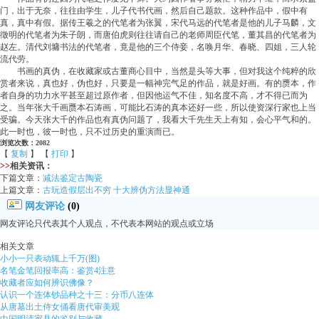
门，出于无奈，往往由学生，儿子代书代画，然后自己题款。这种作品中，假中有
真，真中有假。据传王羲之的代笔者为张翼，宋代马远的代笔者是他的儿子马麟，文
徵明的代笔者为朱子朗，而唐伯虎则往往请自己的老师周臣代笔，董其昌的代笔者为
赵左。清代刘墉书法的代笔者，竟是他的三个侍妾，名唤月华、春晓、四姐，三人轮
流代劳。
书画的真伪，在收藏家或古董商心目中，当然是头等大事，但对我这个纯粹的欣
赏者来说，真也好，伪也好，只要是一幅神完气足的作品，就是好画。有的赝本，作
者自身的功力水平甚至超过原作者，但因他运气不佳，知名度不高，才不得已而为
之。当年张大千画赝本石涛画，可能比石涛的真本还好一些，所以使资深行家也上当
受骗。今天张大千的作品也有真伪问题了，我看大千先生天上有知，会心平气和的。
此一时也，彼一时也，只不过历史的重演而已。
浏览次数：2082
【
复制
】 【
打印
】
>>
相关资讯：
下篇文章：
减法鉴定古陶瓷
上篇文章：
古玩造假层出不穷 十大辨伪方法显神通
网友评论
(0)
网友评论只代表其个人观点，不代表本网站的观点或立场
相关文章
小小一只表动辄上千万(图)
名笔金笔回报率高：鉴赏4注意
收藏者应如何辨识佛像？
认识一个连体钞品种之十三：分币八连体
从唐墓出土侍女俑看唐代审美观