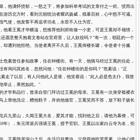
，他满怀愤郁，一怒之下，将参加科举考试的文章付之一炬。愤而出
在游历北方时，看到元朝统治者耀武扬威，残暴百姓，心中怒不可遏。
指气使，他发誓不再追求功名，永世不入仕为官。
他看王冕才华横溢，想推荐他到府衙做一小吏，可是王冕却不领情，
道还愿意整天抱着文卷站在官府里，让人奴役吗？”有一次，朝廷的一个
，却遭到他拒绝。当使者离开不久后，王冕倚楼长啸，令使者十分尴
危素曾任参知政事，住在钟楼街。有一天，他骑马经过王冕的住处，
没有询问其姓名，忽然问他：“住在钟楼街的是你吗？”危素说：“正
危素走了以后，有人问他此人是谁，他笑着说：“此人必是危太仆，我曾
他举止，果然如此。”
才学和品行，曾亲自登门拜访过王冕的母亲。王冕有一次身穿褴褛衣
马上替他洗尘，赠他鞋子，并劝他做官，王冕笑而不答，放下鞋子扬长
兵九里山，久闻王冕大名，爱其才能，找到他之后，请他为幕僚，可
359年），朱元璋派兵强请王冕，授予官职。王冕以出家白云寺为名，拒
。王冕隐居深山之后，生活日益窘迫，父母跟他吃苦受累，让他心情