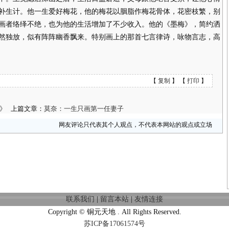
补生计。他一生爱好梅花，他的梅花以胭脂作梅花骨体，花密枝繁，别
画者络绎不绝，也为他的生活增加了不少收入。他的《墨梅》，简约洒
然独放，似有阵阵幽香飘来。特别画上的那首七言律诗，咏物言志，高
【
复制
】 【
打印
】
》
上篇文章：
莫奈：一生只画第一任妻子
网友评论只代表其个人观点，不代表本网站的观点或立场
联系我们
|
留言本站
|
友情连接
Copyright © 铜元天地 . All Rights Reserved.
苏ICP备17061574号