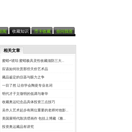
新闻
收藏知识
币卡收藏
你问我答
相关文章
蜜蜡≠琥珀 蜜蜡极具灵性收藏须防三大...
应该如何欣赏那些天价艺术品
藏品鉴定的仪器与眼力之争
一目了然 让你学会陶瓷专业名词
明代才子文徵明的低调与奢华
收藏奥运纪念品具体投资三点技巧
吴作人艺术起步有两位重要的老师对他影...
美国展明代陈洪绶画作 包括上博藏《雅...
投资奥运藏品有讲究