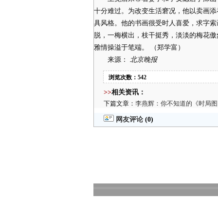
十分难过。为改变生活窘况，他以卖画添
具风格。他的书画很受时人喜爱，求字索
脱，一梅横出，枝干挺秀，淡淡的梅花傲
雅情操溢于笔端。 （郑学富）
来源：
北京晚报
浏览次数：542
>>
相关资讯：
下篇文章：
李燕辉：你不知道的《时局图
网友评论
(0)