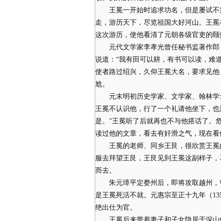
王冕一开始时追求功名，但是屡试不第
走，游历天下，尽览祖国大好河山。王冕
这次游历，使他看清了元朝各级官吏的颐
元代文学家李孝光曾任秘书监著作郎，
说道：“我有田可以耕，有书可以读，难
使者路过绍兴，久仰王冕大名，要求见他
尬。
元末明初历史学家、文学家、翰林学士
王冕不认识他，行了一个礼请他坐下，也
是。”王冕听了后就再也不与他搭话了。
读过他的文章，看去有奸滑之气，现在看
王冕的老师、同乡王艮，很欣赏王冕的
服去拜望王艮，王艮见到王冕这副样子，
而去。
朱元璋平定婺州后，即将攻取越州，屯
是王冕死活不就。元惠宗至正十九年（1
绝出仕为官。
王冕后来带着妻子和子女隐居于深山中