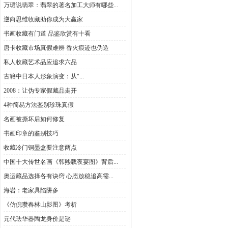
万珺说翡翠：翡翠的著名加工大师有哪些...
逆向思维收藏助你成为大赢家
书画收藏有门道 品鉴欣赏有十看
唐卡收藏市场真假难辨 香火痕迹也伪造
私人收藏艺术品应追求六品
古籍中日本人形象演变：从"...
2008：让伪专家假藏品走开
4种简易方法鉴别珍珠真假
名画被撕坏后如何修复
书画印章的鉴别技巧
收藏冷门铜墨盒要注意两点
中国十大传世名画《韩熙载夜宴图》背后...
奥运藏品选择各有诀窍 心态放稳追高需...
海岩：老家具陷阱多
《仿倪瓒春林山影图》考析
元代珐华器陶龙身价是谜