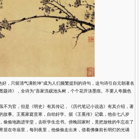
好，只留清气满乾坤”成为人们频繁提到的诗句，这句诗引自元朝著名
图题诗》，全诗为“吾家洗砚池头树，个个花开淡墨痕。不要人夸颜色
不为官，但是《明史》有其传记，《历代笔记小说选》有其介绍，著
的故事。王冕家庭贫寒，自幼好学。据《王冕传》记载，他在七八岁
，偷偷地跑进学堂，去听学生念书。傍晚回家时，竟把放牧的牛忘在了
寄居在寺庙里，每到夜里，他偷偷走出来，借着佛像前长明灯的光诵