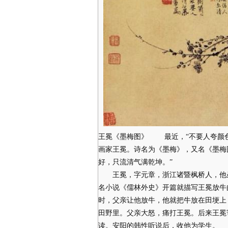
王冕《墨梅图》 最近，“不要人夸颜色
画家王冕。诗名为《墨梅》，又名《墨梅
好，只流清气满乾坤。”
王冕，字元章，浙江诸暨枫桥人，他虽
名小说《儒林外史》开篇就描写王冕放牛
时，父亲让他放牛，他就把牛放在田埂上
田野里。父亲大怒，痛打王冕。后来王冕
读。安阳的韩性听说后，收他为学生。