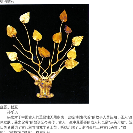
明清插花
魏晋步摇冠
孙乐琪
头发对于中国古人的重要性无需多表，曹操“割发代首”的故事人尽皆知，圣人“身
体发肤，受之父母”的教训至今流传，古人一生中最重要的成人礼也是“从头开始”。近
日笔者采访了古代首饰研究学者王苗，听她介绍了日渐消失的三种古代头饰：“簪
钗”、“插梳”和“簪花”，颇有所获。