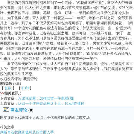
簪花的习俗在唐宋时期发展到了一个高峰，“名花倾国两相欢”，簪花给人带来审
美的喜悦，是件悦人悦己之美事。那时多以节气应景簪花：端午节的艾虎，立秋的楸
叶，元宵节的玉梅、闹蛾、花蝶、雪柳、灯球……节日的喜气与生活的多彩令人神
往。为了佩戴方便，宋人发明了一种花冠——“一年景”，制作出四时之花，全部安插
其上，这样，到了冬日不便采买鲜花时也有花可簪了。明清时期崇尚插戴鲜花，《闲
情偶寄》中李渔对花的配色与戴法有着自己的理论，并认为无论贫、富，若“屋旁稍
有隙地，亦当种树栽花，以备点缀云鬟之用。他事可俭，此事独不可俭。”女子一生
青春几何，为什么不让她们尽情享受美好而热爱生活呢？相传清慈禧太后亦爱簪花，
并最爱绒花，以其谐音“荣华”之故。簪花者不仅限于女子，男女老少皆可佩戴，任熊
的《临陈洪绶钟馗图》中则将钟馗描画成一普通老翁，耳畔一簇鲜花，平添生趣无
数。欧阳修有词“白发戴花君莫笑，人生何处似尊前”，“白发戴花”是种多么洒脱的人
生态度，人生的恩怨对错、爱恨情仇都付与这尊前开怀一笑中。
看了这些美丽的古代发饰，让人不由自主对生活充满欢欣。也许，这就是中国古
人的生活哲学与艺术理念，它存在于这些繁复多姿的凤头金钗中，我们就是在这样喜
悦的氛围里生生不息。
欢迎发表评论 我要评论
浏览次数：4555
【
复制
】 【
打印
】
>>
相关资讯：
下篇文章：
万珺说翡翠：怎样欣赏一件翡翠(图)
上篇文章：
认识一个连体钞品种之十五：10元4连体钞
网友评论
(0)
网友评论只代表其个人观点，不代表本网站的观点或立场
相关文章
判断奇石收藏价值可从四方面入手