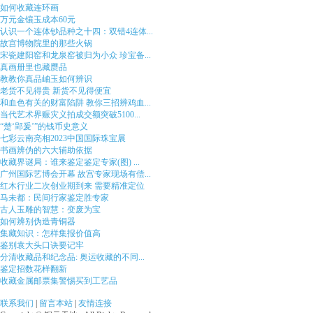
如何收藏连环画
万元金镶玉成本60元
认识一个连体钞品种之十四：双错4连体...
故宫博物院里的那些火锅
宋瓷建阳窑和龙泉窑被归为小众 珍宝备...
真画册里也藏赝品
教教你真品岫玉如何辨识
老货不见得贵 新货不见得便宜
和血色有关的财富陷阱 教你三招辨鸡血...
当代艺术界赈灾义拍成交额突破5100...
“楚‘郢爰’”的钱币史意义
七彩云南亮相2023中国国际珠宝展
书画辨伪的六大辅助依据
收藏界谜局：谁来鉴定鉴定专家(图) ...
广州国际艺博会开幕 故宫专家现场有偿...
红木行业二次创业期到来 需要精准定位
马未都：民间行家鉴定胜专家
古人玉雕的智慧：变废为宝
如何辨别伪造青铜器
集藏知识：怎样集报价值高
鉴别袁大头口诀要记牢
分清收藏品和纪念品: 奥运收藏的不同...
鉴定招数花样翻新
收藏金属邮票集警惕买到工艺品
联系我们
|
留言本站
|
友情连接