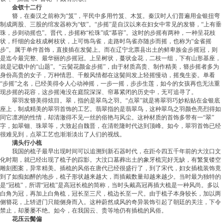
金钗十二行
簪，在秦汉之前称为“笈”，平民中多用竹笈、木笈。秦汉时人们普遍用金银扭弯
制成两股、三股的绾发器称为“钗”。“步摇”是自汉以来在妇女中常见的发簪，“上有垂
珠，步则动摇也”。晋代，步摇称“松珠”或“慕容”。这时的步摇有两种，一种呈花枝
状，纤细的金枝成树枝状，上可饰鸟雀，走路时鸟雀亦随步而摇，也称为“金雀摇
步”。属于单件首饰，直接插在发鬓上。而在辽宁北票县出土的鲜卑族金步摇冠，则
是迄今最完整、最华丽的步摇冠。上呈树状，蔓状金花，二枝一组，下有山形基座，
就是记载中的“山题”。“云鬓花颜金步摇”，由于材质高贵、制作精美，簪步摇者多为
身份高贵的女子，万种情思、千般风情都在这鬓间发上轻摇慢动，摇曳生姿。单看
“步摇”之名，已经美得令人心动神摇，一步一摇，步步生莲，如今的女孩再也无法重
现步摇的花容，这步摇淹没在庭院深深、帘幕紧闭的历史中，无可追寻了。
翠羽发簪美得炫目。翠，指的是翠鸟之羽。“点翠”就是将翠羽巧妙粘贴在金银底
座上，制成精美的翠羽首饰的工艺。翡翠指的是翡翠鸟，这种翠鸟之羽颜色亮烈得如
同它凛冽的性情，却清澈得不见一丝的俗艳与风尘。这种材质的首饰多带有一“翠”
字，如翠钿、珠翠等，大致起自魏晋，在清乾隆时代达到顶峰。如今，翠羽首饰已经
很难见到，点翠工艺也渐渐淡出了人们的视线。
满头行小梳
我国的梳子最早出现时间可以追溯到新石器时代，在距今四五千年前的大汶口文
化时期，就已经出现了梳子的踪影。大汶口墓葬出土的象牙梳完好无缺，有繁复镂空
雕刻图案，异常精美。插梳的风俗在唐代已经很盛行了，到了宋代，妇女插梳装饰竟
到了如痴如醉的地步，梳子形状越来越大，而插戴数量却越来越少。当时最为独特的
是“冠梳”，所谓“冠梳”是高冠长梳的简称，当时头戴高冠再插大梳是一种风尚。多以
白角为冠，再加上白角梳，冠长至三尺，梳边长至一尺。由于梳子本身较长，加以两
侧簪花，上轿进门只能侧身而入。这种蔚然成风的奇异装饰引起了朝廷的关注，下令
禁止，却屡屡不绝。如今，在我国云、贵等地仍有插梳的风俗。
花压云鬓偏