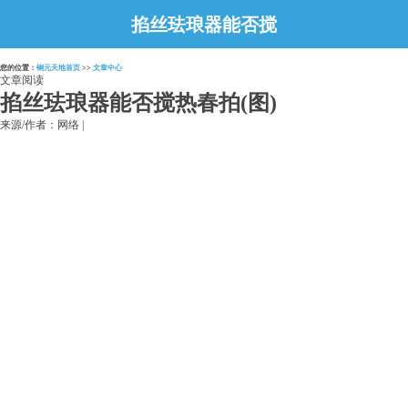
掐丝珐琅器能否搅
热春拍(图)
您的位置：
铜元天地首页
>>
文章中心
文章阅读
掐丝珐琅器能否搅热春拍(图)
来源/作者：网络 |