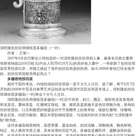
清乾隆掐丝珐琅缠枝莲多穆壶（一对）
作者： 王璀一
2007年6月在巴黎佳士得拍卖的一对清乾隆掐丝珐琅胡人像，被著名伦敦古董商
埃斯肯纳兹以650万欧元(约合人民币6529万元)的高价收入囊中，一举刷新了掐丝珐琅
器世界拍卖纪录，并随之掀起了海外掐丝珐琅器的热潮。如今2008年春拍已经全面开
始，掐丝珐琅器能否再起风云？
多穆壶艳惊四座
相对于国外来说，内地拍场掐丝珐琅器一直不太引人注目。据了解，将于6月7日
开拍的2008年中贸圣佳春季艺术品拍卖会中国清代宫廷珐琅器专场上，清乾隆掐丝珐
琅缠枝莲多穆壶(一对)将会十分引人注目。
清乾隆掐丝珐琅缠枝莲多穆壶(一对)呈竹筒形，斜口，圈足。颈部有龙首鱼尾柄
和龙首流。覆钵形盖，红珊瑚宝珠钮。颈、腹部及盖面施天蓝色珐琅釉为地，装饰掐
丝折枝莲纹。口沿和腹壁的铜鎏金仿竹节形圈带上刻卷草纹，镶嵌红珊瑚、绿珊瑚、
青金石珠。内胆为银制。圈足外壁刻缠枝莲纹，与流相对的长方框内刻“大清乾隆年
制”楷书款。
这对多穆壶铜质精纯，器壁厚重，鎏金灿然，掐丝流畅，填釉饱满，釉色鲜艳、
纯正，给人雍容华贵之感，具有浓厚的宫廷气息。多穆壶是藏民拌、盛酥油茶的器
皿，此器造型具有浓郁的游牧民族风格，是清代乾隆时期养心殿造办处为宫廷定制的