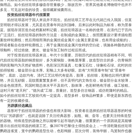
御用品。如今掐丝珐琅多穆壶存世量极少，除故宫外，世界其他著名博物馆中也并不
多见，可见这对壶的珍贵，值得藏家倾囊而出。
投资掐丝珐琅器年代很重要
掐丝珐琅器对于国人来说并不陌生。掐丝珐琅工艺早在元代就已传入我国，但直
至明朝才得以发展，尤其是在景泰年间达到顶峰。后来以此时制品为标准，称为景泰
蓝。据现存清宫造办处档案材料记载，掐丝珐琅器这一名称的使用，在清代已于宫内
广泛流行。掐丝珐琅器的制作方法是：在制成的金属胎上，按照图案设计要求描绘图
案纹样轮廓线；然后用细而薄的金属丝或金属片 (金属主要是铜，也有用金或银的)，
焊或者黏合在纹样轮廓线上；再于金属丝或金属片纹样的空白处，填施各种颜色的珐
琅釉料，经过焙烧、磨光、镀金等加工制作过程后而成。
对于投资掐丝珐琅器来说，年代十分重要。历朝历代的掐丝珐琅器稍有不同。明
代掐丝珐琅器胎的铜质较好，多为紫铜胎，体略显厚重，故造型仿古的多，仿青铜所
用的彩釉均为天然矿物质料，色彩深沉而逼真，红像宝石红，绿像松石绿。此时的丝
掐得较粗，镀金部分金水厚。彩釉上大多有砂眼。款有“大明景泰年制”或“景泰年
制”，底款，边款均有。清代工艺比明代有提高，胎薄，掐丝细，彩釉也比明代要鲜
艳，并且无砂眼，花纹图案繁复多样，但不及明代的文饰生动，镀金部分金水较薄，
但金色很漂亮。民国时期总体水平不及前代，胎体薄，色彩鲜艳有浮感，做工较粗。
这时只有“老天利”，“德兴成”工细，质量好。造型多仿古铜器，或仿乾隆时的精品。
如今的掐丝珐琅工艺较前代有一定提高，造型多样，纹饰品种繁多，即使是新东西也
有一定的收藏价值。
另辟蹊径选藏品
器形对于掐丝珐琅器的价值也有很大影响，投资者在选择掐丝珐琅器器形的时候
可以“另辟蹊径”，也就是说除了关注经典器形，如瓶、碗、壶等，也要关注特殊造型
的器物。特殊造型的器物之所以能够引起市场的兴趣，很重要的一个原因就是其能够
显示出掐丝珐琅器的精湛工艺。像2007年巴黎佳士得拍卖会上，一件清乾隆掐丝珐琅
鹦鹉连雀笼，笼中的鹦鹉造型生动，色彩绚丽，层次分明，装饰华丽，鸟笼制作也极