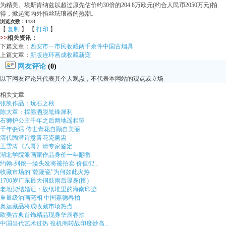
为精美。埃斯肯纳兹以超过原先估价约30倍的204.8万欧元(约合人民币2050万元)拍
得，掀起海内外掐丝珐琅器的热潮。
浏览次数：1133
【
复制
】 【
打印
】
>>
相关资讯：
下篇文章：
西安市一市民收藏两千余件中国古烟具
上篇文章：
新版连环画成收藏新宠
网友评论
(0)
以下网友评论只代表其个人观点，不代表本网站的观点或立场
相关文章
张凯作品：玩石之秋
陈大章：挥墨洒脱笔锋犀利
石狮护公主千年之后两地遥相望
千年瓷话 传世青花自顾自美丽
清代陶潜诗意青花瓷盖盅
王雪涛《八哥》请专家鉴定
湖北学院派画家作品身价一年翻番
约翰-列侬一缕头发将被拍卖 价值62...
收藏市场的“乾隆瓷”为何如此火热
1700岁广东最大铜鼓雨后显身(图)
老地契结婚证：故纸堆里的海南印迹
重量级油画亮相 中国嘉德春拍
奥运藏品将成收藏市场热点
欧美古典首饰精品现身华辰春拍
中国当代艺术过热 投机商转战印度炒高...