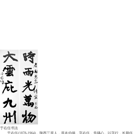
于右任书法
于右任(1878-1964)，陕西三原人，原名伯循，字右任，号骚心，以字行，长期任