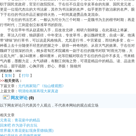
职于国民党政府，官至行政院院长。于右任不仅是位辛亥革命的先驱、国民党元老，
更是一位现代杰出的大书法家，其作为书法家的名声，似乎更胜于政治家的名声。眼
下于右任的书法作品正被炒得火热，一时间真迹赝品鱼龙混杂。
于右任的书法艺术，一般认为可分为三个时期：一是魏书为主的楷书时期；再是
行书时代；三则是创立标准草书的阶段。
于右任早年书从赵孟頫入手，后改攻北碑，精研六朝碑版，在此基础上将篆、
隶、草法入行楷，独辟蹊径，中年变法，专攻草书，参以魏碑笔意，自成一家。他满
带“碑味”的行草书，可以说是风格独具。尤其是行书，中宫紧促，而结构多变，在一
种看上去十分随便不经意的把握之中，获得一种奇绝的、从容大气的效果。于右任对
魏碑下过很深的功夫，桐乡君匋艺术院藏有一副于右任的魏书对联“时雨光万物，大
云庇九州”，纵244厘米，横60厘米，此等巨幅对联在于右任的作品中不多见，书来精
气内蓄，墨酣力足，大气磅礴，有翻江倒海之势，可谓是精品中的精品。读、品这类
作品，眉宇疏朗，心胸开阔，舒心、养眼！ 陈镜州
浏览次数：1892
【
复制
】 【
打印
】
>>
相关资讯：
下篇文章：
元代画家陆广《仙山楼观图》
上篇文章：
明清绘画展再现大家真迹
网友评论
(0)
以下网友评论只代表其个人观点，不代表本网站的观点或立场
相关文章
元青花：青花瓷中的精品
回来吧 作为游子的古玩
世界最大青花瓷缸现身景德镇(图)
她们是妓女 也是绝世画家