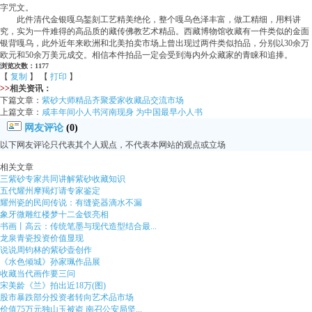
字咒文。
此件清代金银嘎乌錾刻工艺精美绝伦，整个嘎乌色泽丰富，做工精细，用料讲
究，实为一件难得的高品质的藏传佛教艺术精品。西藏博物馆收藏有一件类似的金面
银背嘎乌，此外近年来欧洲和北美拍卖市场上曾出现过两件类似拍品，分别以30余万
欧元和50余万美元成交。相信本件拍品一定会受到海内外众藏家的青睐和追捧。
浏览次数：1177
【
复制
】 【
打印
】
>>
相关资讯：
下篇文章：
紫砂大师精品齐聚爱家收藏品交流市场
上篇文章：
咸丰年间小人书河南现身 为中国最早小人书
网友评论
(0)
以下网友评论只代表其个人观点，不代表本网站的观点或立场
相关文章
三紫砂专家共同讲解紫砂收藏知识
五代耀州摩羯灯请专家鉴定
耀州瓷的民间传说：有缝瓷器滴水不漏
象牙微雕红楼梦十二金钗亮相
书画丨高云：传统笔墨与现代造型结合最...
龙泉青瓷投资价值显现
说说周钧林的紫砂壶创作
《水色倾城》孙家珮作品展
收藏当代画作要三问
宋美龄《兰》拍出近18万(图)
股市暴跌部分投资者转向艺术品市场
价值75万元独山玉被盗 南召公安局坚...