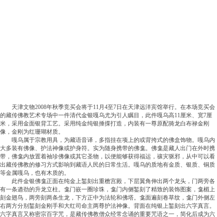
天津文物2008年秋季竞买会将于11月4至7日在天津远洋宾馆举行。在本场竞买会
的藏传佛教艺术专场中一件清代金银嘎乌尤为引人瞩目，此件嘎乌高11厘米、宽7厘
米，采用金面银背工艺。采用纯金纯银捶揲打造，内装有一尊原配骑龙白布禄金刚
像，金刚为红珊瑚材质。
嘎乌属于宗教用具，为藏语音译，多指挂在项上的或背挎式的佛盒饰物。嘎乌内
大多装有佛像、护法神像或护身符。实为随身携带的佛龛。佛龛是藏人出门在外时携
带，佛龛内放置着袖珍佛像或其它圣物，以便能够获得福运，禳灾驱邪，从中可以看
出藏传佛教的修习方式影响到藏语人民的日常生活。嘎乌的质地有金质、银质、铜质
等金属嘎乌，也有木质的。
此件金银佛龛正面在纯金上錾刻出重檐宫殿，下层翼角伸出两个龙头，门两旁各
有一条遒劲的升龙立柱。龛门嵌一圈珍珠，龛门内侧錾刻了精致的装饰图案，龛楣上
刻金翅鸟，两旁刻两条生龙，下方正中为法轮和佛塔。龛面遍刻卷草纹，龛门外侧左
右两方分别錾刻金刚手和大红司命主两尊护法神像。背面在纯银上錾刻出六字真言。
六字真言又称密宗百字咒，是藏传佛教僧众经常念诵的重要咒语之一，简化后成为六