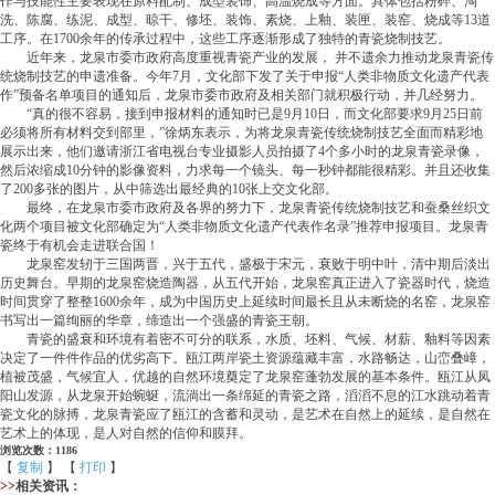
作与技能性主要表现在原料配制、成型装饰、高温烧成等方面。具体包括粉碎、淘
洗、陈腐、练泥、成型、晾干、修坯、装饰、素烧、上釉、装匣、装窑、烧成等13道
工序。在1700余年的传承过程中，这些工序逐渐形成了独特的青瓷烧制技艺。
近年来，龙泉市委市政府高度重视青瓷产业的发展， 并不遗余力推动龙泉青瓷传
统烧制技艺的申遗准备。今年7月，文化部下发了关于申报“人类非物质文化遗产代表
作”预备名单项目的通知后，龙泉市委市政府及相关部门就积极行动，并几经努力。
“真的很不容易，接到申报材料的通知时已是9月10日，而文化部要求9月25日前
必须将所有材料交到部里，”徐炳东表示，为将龙泉青瓷传统烧制技艺全面而精彩地
展示出来，他们邀请浙江省电视台专业摄影人员拍摄了4个多小时的龙泉青瓷录像，
然后浓缩成10分钟的影像资料，力求每一个镜头、每一秒钟都能很精彩。并且还收集
了200多张的图片，从中筛选出最经典的10张上交文化部。
最终，在龙泉市委市政府及各界的努力下，龙泉青瓷传统烧制技艺和蚕桑丝织文
化两个项目被文化部确定为“人类非物质文化遗产代表作名录”推荐申报项目。龙泉青
瓷终于有机会走进联合国！
龙泉窑发轫于三国两晋，兴于五代，盛极于宋元，衰败于明中叶，清中期后淡出
历史舞台。早期的龙泉窑烧造陶器，从五代开始，龙泉窑真正进入了瓷器时代，烧造
时间贯穿了整整1600余年，成为中国历史上延续时间最长且从未断烧的名窑，龙泉窑
书写出一篇绚丽的华章，缔造出一个强盛的青瓷王朝。
青瓷的盛衰和环境有着密不可分的联系，水质、坯料、气候、材薪、釉料等因素
决定了一件件作品的优劣高下。瓯江两岸瓷土资源蕴藏丰富，水路畅达，山峦叠嶂，
植被茂盛，气候宜人，优越的自然环境奠定了龙泉窑蓬勃发展的基本条件。瓯江从凤
阳山发源，从龙泉开始蜿蜒，流淌出一条绵延的青瓷之路，滔滔不息的江水跳动着青
瓷文化的脉搏，龙泉青瓷应了瓯江的含蓄和灵动，是艺术在自然上的延续，是自然在
艺术上的体现，是人对自然的信仰和膜拜。
浏览次数：1186
【
复制
】 【
打印
】
>>
相关资讯：