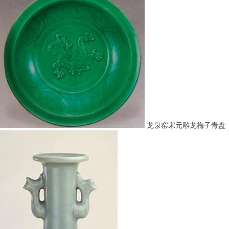
龙泉窑宋元雕龙梅子青盘