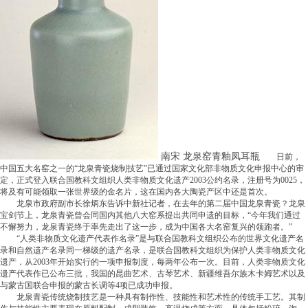
南宋 龙泉窑青釉凤耳瓶
日前，
中国五大名窑之一的“龙泉青瓷烧制技艺”已通过国家文化部非物质文化申报中心的审
定，正式登入联合国教科文组织人类非物质文化遗产2003公约名录，注册号为0025，
将及有可能领取一张世界级的金名片，这在国内各大陶瓷产区中还是首次。
龙泉市政府副市长徐炳东告诉中新社记者，在去年的第二届中国龙泉青瓷？龙泉
宝剑节上，龙泉青瓷曾会同国内其他八大窑系提出共同申遗的目标，“今年我们通过
不懈努力，龙泉青瓷终于率先走出了这一步，成为中国各大名窑复兴的领跑者。”
“人类非物质文化遗产代表作名录”是与联合国教科文组织公布的世界文化遗产名
录和自然遗产名录同一梯级的遗产名录，是联合国教科文组织为保护人类非物质文化
遗产，从2003年开始实行的一项申报制度，每两年公布一次。目前，人类非物质文化
遗产代表作已公布三批，我国的昆曲艺术、古琴艺术、新疆维吾尔族木卡姆艺术以及
与蒙古国联合申报的蒙古长调等4项已成功申报。
龙泉青瓷传统烧制技艺是一种具有制作性、技能性和艺术性的传统手工艺。其制