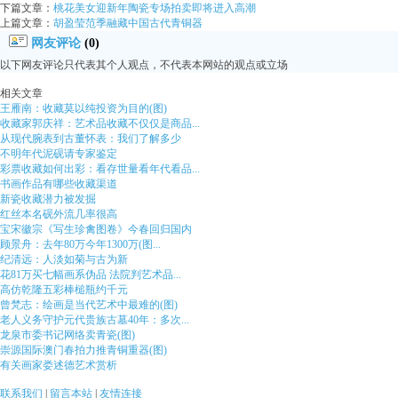
下篇文章：
桃花美女迎新年陶瓷专场拍卖即将进入高潮
上篇文章：
胡盈莹范季融藏中国古代青铜器
网友评论
(0)
以下网友评论只代表其个人观点，不代表本网站的观点或立场
相关文章
王雁南：收藏莫以纯投资为目的(图)
收藏家郭庆祥：艺术品收藏不仅仅是商品...
从现代腕表到古董怀表：我们了解多少
不明年代泥砚请专家鉴定
彩票收藏如何出彩：看存世量看年代看品...
书画作品有哪些收藏渠道
新瓷收藏潜力被发掘
红丝本名砚外流几率很高
宝宋徽宗《写生珍禽图卷》今春回归国内
顾景舟：去年80万今年1300万(图...
纪清远：人淡如菊与古为新
花81万买七幅画系伪品 法院判艺术品...
高仿乾隆五彩棒槌瓶约千元
曾梵志：绘画是当代艺术中最难的(图)
老人义务守护元代贵族古墓40年：多次...
龙泉市委书记网络卖青瓷(图)
崇源国际澳门春拍力推青铜重器(图)
有关画家娄述德艺术赏析
联系我们
|
留言本站
|
友情连接