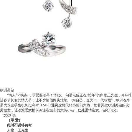
欧洲美钻
“情人节‘晚点’，示爱要趁早！”好友一句话点醒正在“忙年”的白领王先生，今年排
进春节长假的情人节，让不少情侣两头难顾。“为自己，更为下一代珍藏”，欧洲在华
最大珠宝零售机构比利时TESIRO通灵这两天钻饰提前大热，忙着买款欧洲美钻的俊
男靓女，让浓浓爱意提前弥漫在城市的大街小巷，处处柔情蜜意、钻石闪光。
文/刘 奕
［示 爱］
此时不说待何时
人物：王先生