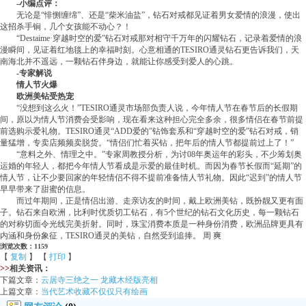
-小编点评：
无论是“悱恻缠绵”、还是“柴米油盐”，钻石对戒都见证着男女爱情的浪漫，使出
这招杀手锏，几个女孩能不动心？！
“Destaime·穿越时空的爱”钻石对戒那对相守千万年的闪耀钻石，记录着爱情的浪
漫瞬间，见证着红地毯上的幸福时刻。心意相通的TESIRO通灵钻石更告诉我们，天
南海北并不遥远，一颗钻石伴身边，就能让你感受到爱人的心跳。
-专家解说
情人节火爆
欧洲美钻受热宠
“没想到这么火！”TESIRO通灵市场部负责人说，今年情人节在春节后的长假期
间，原以为情人节消费会受影响，现在看来这种担心完全多余，很多情侣在春节前提
前选购示爱礼物。TESIRO通灵“ADD爱的”钻饰套系和“穿越时空的爱”钻石对戒，销
量猛增，专卖店频频卖脱货。“情侣们忙着买钻，把年后的情人节都提前过上了！”
“意料之外、情理之中。”专家周教授分析，为讨08年奥运年的彩头，不少筹划奥
运婚的年轻人，都把今年情人节看成是示爱的最佳时机。而因为春节长假而“延期”的
情人节，让不少要回家的年轻情侣不得不提前准备情人节礼物。因此“迟到”的情人节
早早带来了甜蜜的信息。
而过年期间，正是情侣出游、走亲访友的时间，戴上欧洲美钻，既扮靓又更有面
子。钻石来自欧洲，比利时优质切工钻石，有5个世纪的钻石文化历史，每一颗钻石
的对称切面令光线完美折射。同时，珠宝消费本质是一种身份消费，欧洲品牌更具有
内涵和身份象征，TESIRO通灵的美钻，自然受到追捧。 周 爽
浏览次数：1159
【
复制
】 【
打印
】
>>
相关资讯：
下篇文章：
云居寺三绝之一 龙藏木经版亮相
上篇文章：
当代艺术收藏不仅仅只有绘画