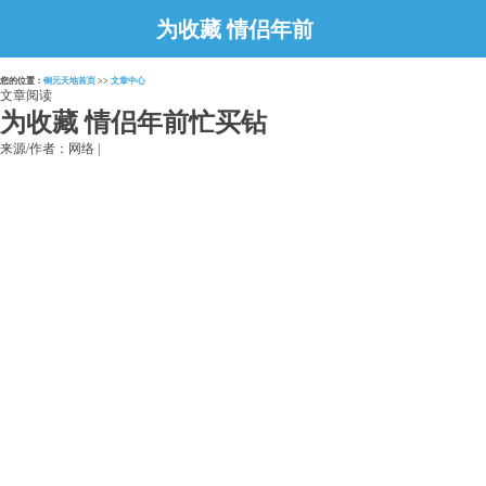
为收藏 情侣年前
忙买钻
您的位置：
铜元天地首页
>>
文章中心
文章阅读
为收藏 情侣年前忙买钻
来源/作者：网络 |