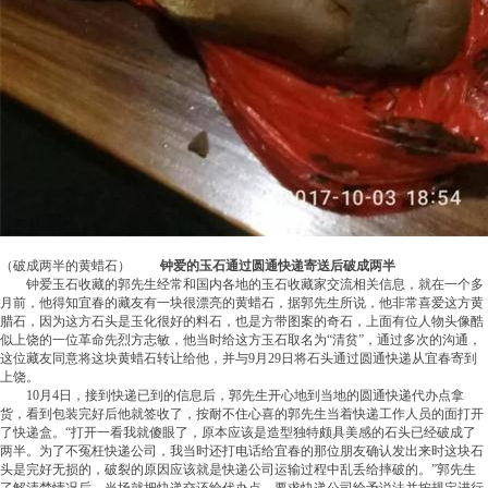
（破成两半的黄蜡石）
钟爱的玉石通过圆通快递寄送后破成两半
钟爱玉石收藏的郭先生经常和国内各地的玉石收藏家交流相关信息，就在一个多
月前，他得知宜春的藏友有一块很漂亮的黄蜡石，据郭先生所说，他非常喜爱这方黄
腊石，因为这方石头是玉化很好的料石，也是方带图案的奇石，上面有位人物头像酷
似上饶的一位革命先烈方志敏，他当时给这方玉石取名为“清贫”，通过多次的沟通，
这位藏友同意将这块黄蜡石转让给他，并与9月29日将石头通过圆通快递从宜春寄到
上饶。
10月4日，接到快递已到的信息后，郭先生开心地到当地的圆通快递代办点拿
货，看到包装完好后他就签收了，按耐不住心喜的郭先生当着快递工作人员的面打开
了快递盒。“打开一看我就傻眼了，原本应该是造型独特颇具美感的石头已经破成了
两半。为了不冤枉快递公司，我当时还打电话给宜春的那位朋友确认发出来时这块石
头是完好无损的，破裂的原因应该就是快递公司运输过程中乱丢给摔破的。”郭先生