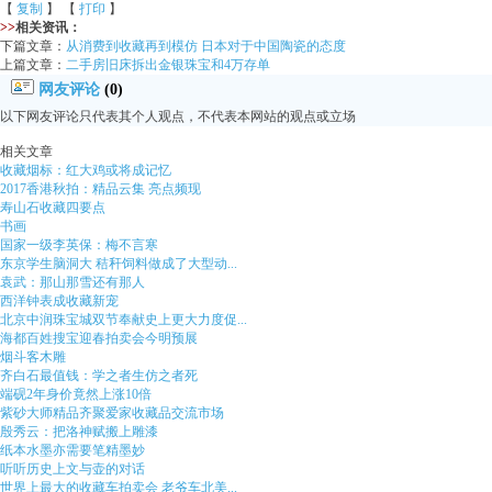
【
复制
】 【
打印
】
>>
相关资讯：
下篇文章：
从消费到收藏再到模仿 日本对于中国陶瓷的态度
上篇文章：
二手房旧床拆出金银珠宝和4万存单
网友评论
(0)
以下网友评论只代表其个人观点，不代表本网站的观点或立场
相关文章
收藏烟标：红大鸡或将成记忆
2017香港秋拍：精品云集 亮点频现
寿山石收藏四要点
书画
国家一级李英保：梅不言寒
东京学生脑洞大 秸秆饲料做成了大型动...
袁武：那山那雪还有那人
西洋钟表成收藏新宠
北京中润珠宝城双节奉献史上更大力度促...
海都百姓搜宝迎春拍卖会今明预展
烟斗客木雕
齐白石最值钱：学之者生仿之者死
端砚2年身价竟然上涨10倍
紫砂大师精品齐聚爱家收藏品交流市场
殷秀云：把洛神赋搬上雕漆
纸本水墨亦需要笔精墨妙
听听历史上文与壶的对话
世界上最大的收藏车拍卖会 老爷车北美...