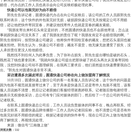
了解清楚情况后，当场就把快递交还给代办点，要求快递公司给予说法并按规定进行
赔偿，代办点的工作人员也表示会向公司反映积极处理此事。
快递公司以包装完好为由不赔偿
郭先生告诉记者，圆通快递代办点在向公司反映后，该公司的工作人员跟郭先生
联系时表示，这个快件的外包装完好无损，破损跟快递公司无关按规定公司不用赔
偿，还让他把快件寄回宜春，并建议他找寄件人也就是宜春的藏友索赔。
“我朋友寄出来时石头肯定是好的，不然圆通的快递员也不会跟他寄送，怎么这
事就跟快递公司没关系了，成了我朋友的责任了呢？我朋友肯定不会赔偿我的啊。”
郭先生很郁闷，按照快递公司建议，他将快件寄回给宜春的藏友，想把石头退回也被
藏友拒绝。郭先生认为，快递公司不赔偿，藏友不退货，他无缘无故遭受了损失，没
人承担责任更没人给他赔偿。
既然找不到任何人为此事负责，为了弥补点损失，郭先生提出哪怕是破的石头，
既然花了钱也要拿回来。“我就向快递公司提出把那块破了的石头再次从宜春寄回给
我，没想到快递公司却不愿理睬我，在我再三要求后，他们居然提出快递费要我自己
出。”郭先生对圆通快递非常不满。
采访遭遇多次踢皮球后，圆通快递公司称在向上饶加盟商了解情况
10月18日，圆通快递上饶分公司的客一名客服人员告诉记者，这个快件的问题是
因为包装不规范就直接寄过来了，至于具体是快递员工还是寄件人包装不规范，该客
服人员说她不清楚，然后让记者跟她们客服经理谢惠婷联系。记者随后致电谢经理，
她表示无权接收采访，总公司有专门应对媒体的部门，然后给了一个总公司的号码让
记者联系。
在联系上圆通快递总公司后，工作人员说负责媒体的同事不在，晚点再联系。经
过多次联系，圆通快递品牌传播部一工作人员向记者回应称，他不清楚公司是否有外
包装完好就不用赔偿的规定，根据记者提供的快件单号，现在公司正向上饶当地加盟
商了解情况，再视情况处理。
来源：微信号“江南微上饶”
浏览次数：532