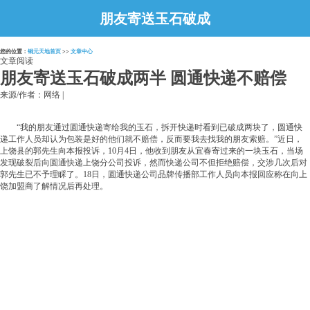
朋友寄送玉石破成
两半 圆通快递不
您的位置：
铜元天地首页
>>
文章中心
赔偿
文章阅读
朋友寄送玉石破成两半 圆通快递不赔偿
来源/作者：网络 |
“我的朋友通过圆通快递寄给我的玉石，拆开快递时看到已破成两块了，圆通快
递工作人员却认为包装是好的他们就不赔偿，反而要我去找我的朋友索赔。”近日，
上饶县的郭先生向本报投诉，10月4日，他收到朋友从宜春寄过来的一块玉石，当场
发现破裂后向圆通快递上饶分公司投诉，然而快递公司不但拒绝赔偿，交涉几次后对
郭先生已不予理睬了。18日，圆通快递公司品牌传播部工作人员向本报回应称在向上
饶加盟商了解情况后再处理。