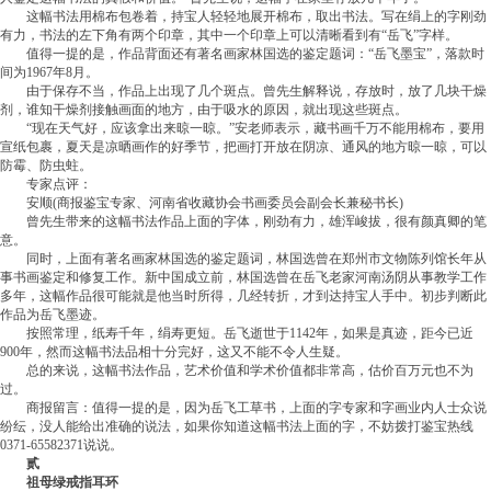
这幅书法用棉布包卷着，持宝人轻轻地展开棉布，取出书法。写在绢上的字刚劲
有力，书法的左下角有两个印章，其中一个印章上可以清晰看到有“岳飞”字样。
值得一提的是，作品背面还有著名画家林国选的鉴定题词：“岳飞墨宝”，落款时
间为1967年8月。
由于保存不当，作品上出现了几个斑点。曾先生解释说，存放时，放了几块干燥
剂，谁知干燥剂接触画面的地方，由于吸水的原因，就出现这些斑点。
“现在天气好，应该拿出来晾一晾。”安老师表示，藏书画千万不能用棉布，要用
宣纸包裹，夏天是凉晒画作的好季节，把画打开放在阴凉、通风的地方晾一晾，可以
防霉、防虫蛀。
专家点评：
安顺(商报鉴宝专家、河南省收藏协会书画委员会副会长兼秘书长)
曾先生带来的这幅书法作品上面的字体，刚劲有力，雄浑峻拔，很有颜真卿的笔
意。
同时，上面有著名画家林国选的鉴定题词，林国选曾在郑州市文物陈列馆长年从
事书画鉴定和修复工作。新中国成立前，林国选曾在岳飞老家河南汤阴从事教学工作
多年，这幅作品很可能就是他当时所得，几经转折，才到达持宝人手中。初步判断此
作品为岳飞墨迹。
按照常理，纸寿千年，绢寿更短。岳飞逝世于1142年，如果是真迹，距今已近
900年，然而这幅书法品相十分完好，这又不能不令人生疑。
总的来说，这幅书法作品，艺术价值和学术价值都非常高，估价百万元也不为
过。
商报留言：值得一提的是，因为岳飞工草书，上面的字专家和字画业内人士众说
纷纭，没人能给出准确的说法，如果你知道这幅书法上面的字，不妨拨打鉴宝热线
0371-65582371说说。
贰
祖母绿戒指耳环