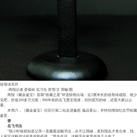
祖母绿耳环
-商报记者 娄俊岭 实习生 郑雪/文 周敏/图
商报《藏金鉴宝》首期“收藏之星”评选惊艳出场：近2厘米长的祖母绿戒指，很少
见吧，价值200多万元呢；900年前的岳飞墨宝现身，但到底写的啥，还需大家认认
看。
本周六，《藏金鉴宝》社区行第二站走进鑫苑·逸品香山，并特别增加纪念币收藏
鉴赏。
壹
岳飞书法
“我小时候就知道父亲一直藏着这幅书法，从不让我碰，直到现在才拿出来，找
人鉴定这幅书法的真假和价值。”曾先生说，这幅字在家里存放几十年了。