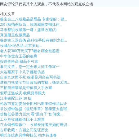
网友评论只代表其个人观点，不代表本网站的观点或立场
相关文章
鉴宝会上八成藏品是赝品 专家提醒：要...
2017秋拍创新高，顶级藏家支招抓住...
马未都说收藏第一讲：盛世收藏(3)
真画册里也藏赝品
鉴别古玉器真伪 高科技手段有独到之处...
收藏品•纪念品:北京奥运...
老人花300万元买下5幅名画全被鉴定...
中华传世古玉器的鉴辨
报道价格高 藏品不可靠
看完文章，您一定会来大师工作室~~
大连藏家手中几乎都是仿品
自杀九次而不死 徐渭是用命在写书法
透视电视鉴宝节目背后的玄机：钱味太浓...
三招简辨翡翠是否值得入手收藏
假币泛滥成灾 收藏要靠眼力
江南错配江苏 10 版
伦敦市鉴定委员会拒对巴斯奎特作品认证
常沙娜钟连盛《世纪华章》景泰蓝大盘璀...
价格低谷潜力巨大 看“黑白子”如何搅...
工业券收藏价值比不上粮票
在金铜佛造像中，收藏爱好者应如何辨识...
古币收藏：方圆之间见证历史
明式传统家具榫卯技艺 枯木待逢春