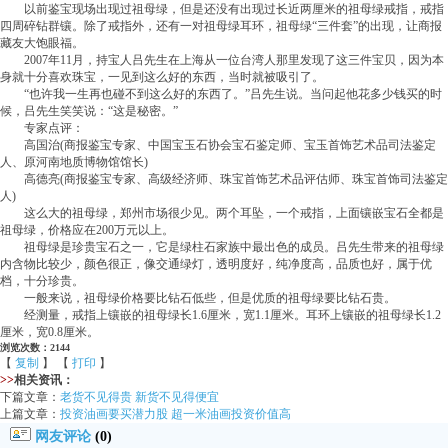
以前鉴宝现场出现过祖母绿，但是还没有出现过长近两厘米的祖母绿戒指，戒指
四周碎钻群镶。除了戒指外，还有一对祖母绿耳环，祖母绿“三件套”的出现，让商报
藏友大饱眼福。
2007年11月，持宝人吕先生在上海从一位台湾人那里发现了这三件宝贝，因为本
身就十分喜欢珠宝，一见到这么好的东西，当时就被吸引了。
“也许我一生再也碰不到这么好的东西了。”吕先生说。当问起他花多少钱买的时
候，吕先生笑笑说：“这是秘密。”
专家点评：
高国治(商报鉴宝专家、中国宝玉石协会宝石鉴定师、宝玉首饰艺术品司法鉴定
人、原河南地质博物馆馆长)
高德亮(商报鉴宝专家、高级经济师、珠宝首饰艺术品评估师、珠宝首饰司法鉴定
人)
这么大的祖母绿，郑州市场很少见。两个耳坠，一个戒指，上面镶嵌宝石全都是
祖母绿，价格应在200万元以上。
祖母绿是珍贵宝石之一，它是绿柱石家族中最出色的成员。吕先生带来的祖母绿
内含物比较少，颜色很正，像交通绿灯，透明度好，纯净度高，品质也好，属于优
档，十分珍贵。
一般来说，祖母绿价格要比钻石低些，但是优质的祖母绿要比钻石贵。
经测量，戒指上镶嵌的祖母绿长1.6厘米，宽1.1厘米。耳环上镶嵌的祖母绿长1.2
厘米，宽0.8厘米。
浏览次数：2144
【
复制
】 【
打印
】
>>
相关资讯：
下篇文章：
老货不见得贵 新货不见得便宜
上篇文章：
投资油画要买潜力股 超一米油画投资价值高
网友评论
(0)