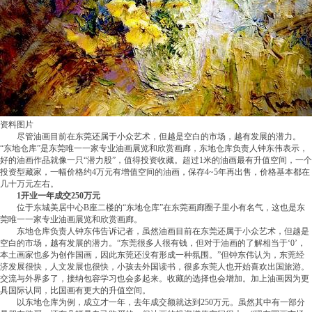
资料图片
尽管油画目前在东莞还属于小众艺术，但越是空白的市场，越有发展的潜力。
“东地仓库”是东莞唯一一家专业油画展览和欣赏画廊，东地仓库负责人钟东伟表示，
好的油画作品就像一只“潜力股”，值得投资收藏。超过1米的油画最有升值空间，一个
投资型藏家，一幅价格约4万元有增值空间的油画，保存4~5年再出售，价格基本都在
几十万元左右。
1开业一年成交250万元
位于东城美居中心B座二楼的“东地仓库”在东莞画廊圈子里小有名气，这也是东
莞唯一一家专业油画展览和欣赏画廊。
东地仓库负责人钟东伟告诉记者，虽然油画目前在东莞还属于小众艺术，但越是
空白的市场，越有发展的潜力。“东莞很多人很有钱，但对于油画的了解相当于‘0’，
本土画家也多为创作国画，因此东莞还没有形成一种氛围。”但钟东伟认为，东莞经
济发展很快，人文发展也很快，小孩去外国读书，很多东莞人也开始喜欢出国旅游。
交流与外界多了，接纳包容学习也会多起来。收藏的选择也会增加。加上油画因为更
具国际认同，比国画有更大的升值空间。
以东地仓库为例，成立才一年，去年成交额就达到250万元。虽然其中有一部分