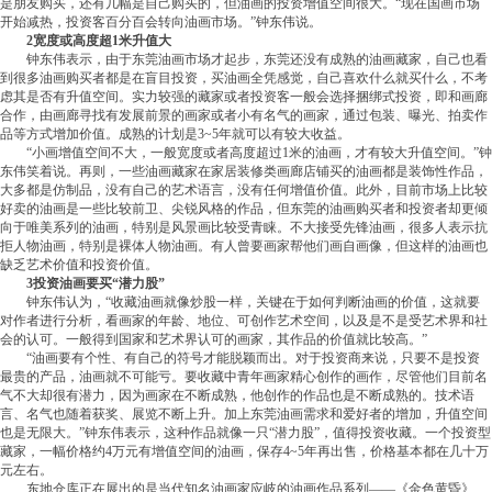
是朋友购买，还有几幅是自己购买的，但油画的投资增值空间很大。“现在国画市场
开始减热，投资客百分百会转向油画市场。”钟东伟说。
2宽度或高度超1米升值大
钟东伟表示，由于东莞油画市场才起步，东莞还没有成熟的油画藏家，自己也看
到很多油画购买者都是在盲目投资，买油画全凭感觉，自己喜欢什么就买什么，不考
虑其是否有升值空间。实力较强的藏家或者投资客一般会选择捆绑式投资，即和画廊
合作，由画廊寻找有发展前景的画家或者小有名气的画家，通过包装、曝光、拍卖作
品等方式增加价值。成熟的计划是3~5年就可以有较大收益。
“小画增值空间不大，一般宽度或者高度超过1米的油画，才有较大升值空间。”钟
东伟笑着说。再则，一些油画藏家在家居装修类画廊店铺买的油画都是装饰性作品，
大多都是仿制品，没有自己的艺术语言，没有任何增值价值。此外，目前市场上比较
好卖的油画是一些比较前卫、尖锐风格的作品，但东莞的油画购买者和投资者却更倾
向于唯美系列的油画，特别是风景画比较受青睐。不大接受先锋油画，很多人表示抗
拒人物油画，特别是裸体人物油画。有人曾要画家帮他们画自画像，但这样的油画也
缺乏艺术价值和投资价值。
3投资油画要买“潜力股”
钟东伟认为，“收藏油画就像炒股一样，关键在于如何判断油画的价值，这就要
对作者进行分析，看画家的年龄、地位、可创作艺术空间，以及是不是受艺术界和社
会的认可。一般得到国家和艺术界认可的画家，其作品的价值就比较高。”
“油画要有个性、有自己的符号才能脱颖而出。对于投资商来说，只要不是投资
最贵的产品，油画就不可能亏。要收藏中青年画家精心创作的画作，尽管他们目前名
气不大却很有潜力，因为画家在不断成熟，他创作的作品也是不断成熟的。技术语
言、名气也随着获奖、展览不断上升。加上东莞油画需求和爱好者的增加，升值空间
也是无限大。”钟东伟表示，这种作品就像一只“潜力股”，值得投资收藏。一个投资型
藏家，一幅价格约4万元有增值空间的油画，保存4~5年再出售，价格基本都在几十万
元左右。
东地仓库正在展出的是当代知名油画家应岐的油画作品系列——《金色黄昏》、