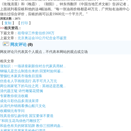
《玫瑰清晨》和《晚霞》、《朝阳》。钟东伟翻开《中国当地艺术文献》告诉记者，
上面就列着应岐和他的这4幅油画。“每一张油画价格都是48万元，广州知名油画中心
做出过综合评价，应岐的画可以卖19600元一个平方尺。”
浏览次数：2071
【
复制
】 【
打印
】
>>
相关资讯：
下篇文章：
祖母绿三件套估价200万
上篇文章：
北京奥运会10公斤纪念金币鉴赏
网友评论
(0)
网友评论只代表其个人观点，不代表本网站的观点或立场
相关文章
涨知识：一场讲座刷新你对古代家具用材...
钢镚儿是怎么制造出来的 回笼时如何鉴...
警惕红木家具市场鱼目混珠
仿造名人字画很流行 高手可月入万元
两位画家笔下的马拉之死：英雄还是恶魔...
清代题王髦 诗竹雕菊花臂搁
专家教你依法收藏
成化斗彩仿品多清淡呆滞
从清代外销画看佛山船只文化
收藏铜元有学问
毁真造假弘扬传统 国宝要保不要造
“和田玉花鸟俏色巧雕技艺”
和血色有关的财富陷阱 教你三招辨鸡血...
大藏家王世襄家具的奇幻漂流