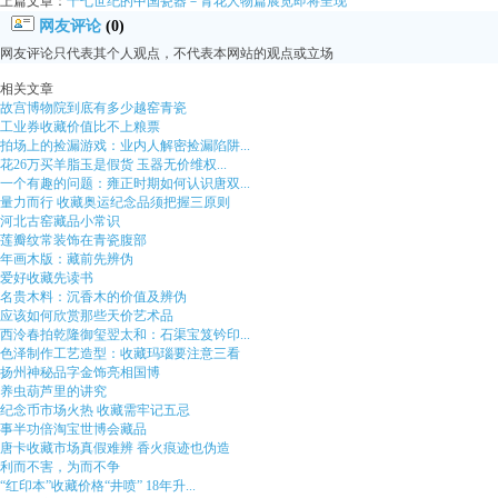
上篇文章：
十七世纪的中国瓷器－青花人物篇展览即将呈现
网友评论
(0)
网友评论只代表其个人观点，不代表本网站的观点或立场
相关文章
故宫博物院到底有多少越窑青瓷
工业券收藏价值比不上粮票
拍场上的捡漏游戏：业内人解密捡漏陷阱...
花26万买羊脂玉是假货 玉器无价维权...
一个有趣的问题：雍正时期如何认识唐双...
量力而行 收藏奥运纪念品须把握三原则
河北古窑藏品小常识
莲瓣纹常装饰在青瓷腹部
年画木版：藏前先辨伪
爱好收藏先读书
名贵木料：沉香木的价值及辨伪
应该如何欣赏那些天价艺术品
西泠春拍乾隆御玺翌太和：石渠宝笈钤印...
色泽制作工艺造型：收藏玛瑙要注意三看
扬州神秘品字金饰亮相国博
养虫葫芦里的讲究
纪念币市场火热 收藏需牢记五忌
事半功倍淘宝世博会藏品
唐卡收藏市场真假难辨 香火痕迹也伪造
利而不害，为而不争
“红印本”收藏价格“井喷” 18年升...