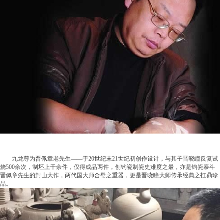
九龙尊为晋佩章老先生——于20世纪末21世纪初创作设计，与其子晋晓瞳反复试
烧500余次，制坯上千余件，仅得成品两件，创钧瓷制瓷史难度之最，亦是钧瓷泰斗
晋佩章先生的封山大作，两代国大师合璧之重器，更是晋晓瞳大师传承经典之扛鼎珍
品。