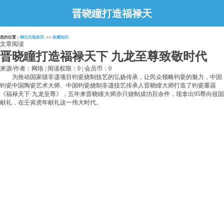
晋晓瞳打造福禄天
下 九龙至尊致敬
您的位置：
铜元天地首页-
>>
收藏知识
时代
文章阅读
晋晓瞳打造福禄天下 九龙至尊致敬时代
来源/作者：网络 | 阅读权限：0 | 会员币：0
为推动国家级非遗项目钧瓷烧制技艺的弘扬传承，让民众领略钧瓷的魅力，中国
钧瓷中国陶瓷艺术大师、中国钧瓷烧制非遗技艺传承人晋晓瞳大师打造了钧瓷重器
《福禄天下·九龙至尊》，五年来晋晓瞳大师亦只烧制成功百余件，现拿出95尊向祖国
献礼，在壬寅虎年献礼这一伟大时代。