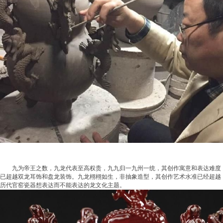
九为帝王之数，九龙代表至高权贵，九九归一九州一统，其创作寓意和表达难度
已超越双龙耳饰和盘龙装饰。九龙栩栩如生，非抽象造型，其创作艺术水准已经超越
历代官窑瓷器想表达而不能表达的龙文化主题。