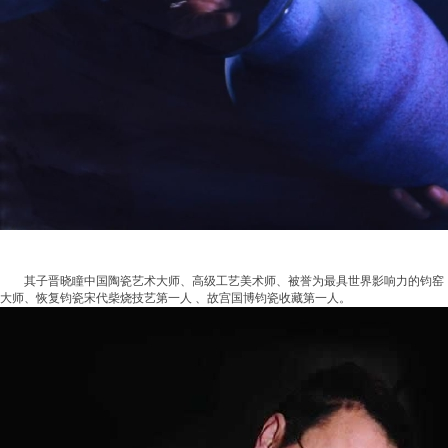
其子晋晓瞳中国陶瓷艺术大师、高级工艺美术师、被誉为最具世界影响力的钧窑
大师、恢复钧瓷宋代柴烧技艺第一人 、故宫国博钧瓷收藏第一人。