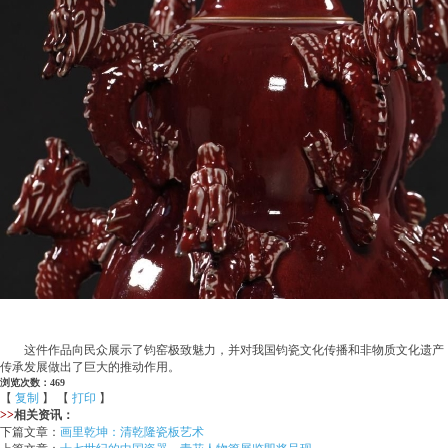
这件作品向民众展示了钧窑极致魅力，并对我国钧瓷文化传播和非物质文化遗产
传承发展做出了巨大的推动作用。
浏览次数：469
【
复制
】 【
打印
】
>>
相关资讯：
下篇文章：
画里乾坤：清乾隆瓷板艺术