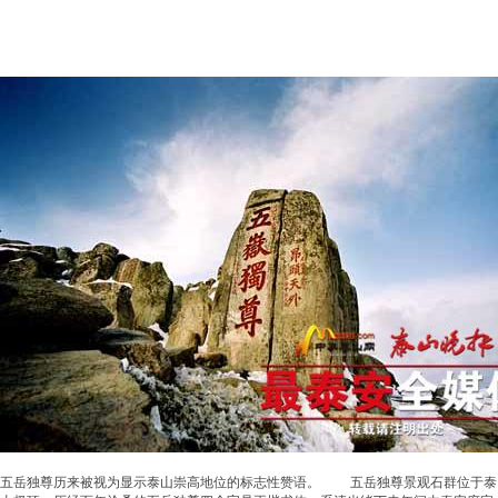
五岳独尊历来被视为显示泰山崇高地位的标志性赞语。 五岳独尊景观石群位于泰