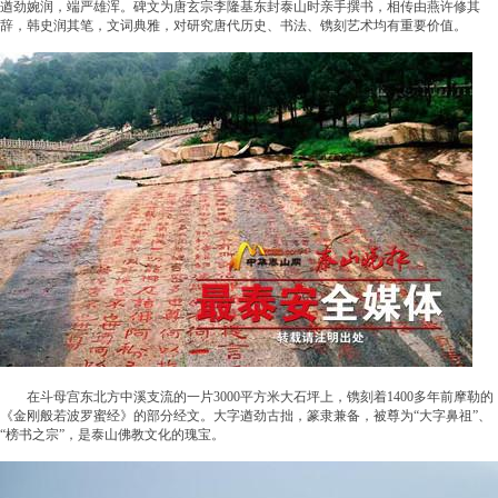
遒劲婉润，端严雄浑。碑文为唐玄宗李隆基东封泰山时亲手撰书，相传由燕许修其
辞，韩史润其笔，文词典雅，对研究唐代历史、书法、镌刻艺术均有重要价值。
在斗母宫东北方中溪支流的一片3000平方米大石坪上，镌刻着1400多年前摩勒的
《金刚般若波罗蜜经》的部分经文。大字遒劲古拙，篆隶兼备，被尊为“大字鼻祖”、
“榜书之宗”，是泰山佛教文化的瑰宝。