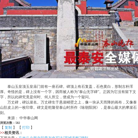
泰山玉皇顶玉皇庙门前有一座石碑。碑顶上有石复盖，石色黄白，形制古朴浑
厚。奇怪的是，碑上没有一个字，因而被人称为“泰山无字碑”。正因为它没有留下文
字，所以此碑究竟是何时、何人所立，便成为一个疑问。
万丈碑，碑以崖名。万丈碑生于悬崖峭壁之上，像一块从天而降的画布，又像泰
山肚皮上的一枚印章。碑文是乾隆登泰山时所作《咏朝阳洞》，是泰山最大的摩崖石
刻。
来源： 中华泰山网
浏览次数：582
【
复制
】 【
打印
】
>>
相关资讯：