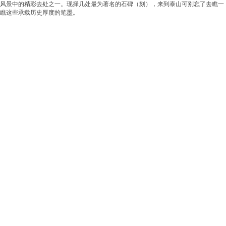
风景中的精彩去处之一。现择几处最为著名的石碑（刻），来到泰山可别忘了去瞧一
瞧这些承载历史厚度的笔墨。