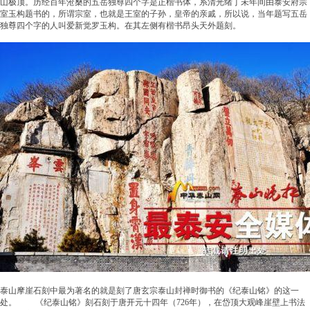
山极顶。历经百年沧桑的五岳独尊四个字是正楷书体，系清光绪丁未年间由泰安府宗
室玉构题书的，所谓宗室，也就是王室的子孙，皇帝的亲戚，所以说，当年题写五岳
独尊四个字的人叫爱新觉罗玉构。在其左侧有楷书昂头天外题刻。
泰山摩崖石刻中最为著名的就是刻了唐玄宗泰山封禅时御书的《纪泰山铭》的这一
处。 《纪泰山铭》刻石刻于唐开元十四年（726年），在岱顶大观峰崖壁上书法