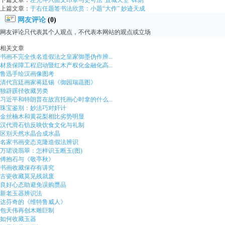
下篇文章：
左光斗六面文印章与史可法“宜城天堑”碑刻
上篇文章：
于右任题签书法欣赏：小题“大作” 妙迹天成
网友评论
(0)
网友评论只代表其个人观点，不代表本网站的观点或立场
相关文章
书画不完全佚名造假法之皇家御墨伪作辨...
材质保障工程启动暨红木产权化金融化高...
鲁迅手绘汉画像图考
清代宫廷画家蒋廷锡《御园瑞蔬图》
独辟蹊径收藏另类
习近平和特朗普在故宫托画心时拿的什么...
珠宝鉴别：妙法巧对奸计
金丝楠木和黄花梨相比劣势明显
汉代滑石钫反映饮食文化与礼制
区别天然水晶合成水晶
名家书画变态克隆造假法辨识
万珺说翡翠：怎样识玉断玉(图)
傅抱石与《敬亭秋》
书画收藏保存有讲究
古瓷收藏莫见残就废
良好心态助避免误购赝品
新老玉器辨识法
达芬奇的《维特鲁威人》
包天伟再创木雕巨制
如何收藏玉器