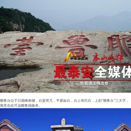
瞻鲁台位于日观峰南侧，石梁突兀，平展如台，台上有巨石，上刻“瞻鲁台”三大字，
寓意在此可远瞻鲁国曲阜。