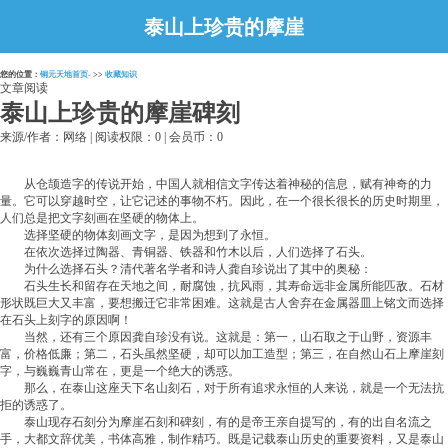
泰山上珍贵的摩崖
碑刻
您的位置：
铜元天地首页-
>>
收藏知识
文章阅读
泰山上珍贵的摩崖碑刻
来源/作者：网络 | 阅读权限：0 | 会员币：0
从仓颉造字的传说开始，中国人就相信文字传达着神秘的信息，赋有神奇的力
量。它可以穿越时空，让它记述的事物不朽。因此，在一个很长很长的历史时期里，
人们总是把文字刻画在坚硬的物体上。
选择坚硬的物体刻画文字，是因为想到了永恒。
在依次选择过陶器、青铜器、铁器和竹木以后，人们选择了石头。
为什么选择石头？清代著名学者和诗人龚自珍说出了其中的奥秘：
石头生长和留存在天地之间，耐腐蚀，抗风雨，其寿命远非金属所能匹敌。石材
形状既巨大又丰富，要想搬迁它非常困难。这就是古人舍弃在金属器皿上铭文而选择
在石头上刻字的原因啊！
当然，还有三个原因龚自珍没有说。这就是：第一，山石取之于山野，资源丰
富，价格低廉；第二，石头虽然坚硬，却可以加工造型；第三，在自然山石上摩崖刻
字，与巍巍青山常在，更是一个绝大的诱惑。
那么，在泰山这座天下名山刻石，对于所有追求永恒的人来说，就是一个无法抗
拒的诱惑了。
泰山现存石刻分为摩崖石刻和碑刻，有的是帝王亲自提写的，有的出自名流之
手，大都文辞优美，书体高雅，制作精巧。既是记载泰山历史的重要资料，又是泰山