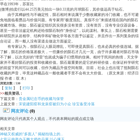
早在1993年，苏富比
(微博)拍卖行以44.25万美元拍出一块0.33克的月球陨石，其价值远高于钻石。
由于其稀缺性与不确定性，陨石相对来说属于少数收藏家的冷门收藏，也不可避
免地面临着赝品与价值问题。有专家用“极度混乱、真假不分”来描述现在国内的陨石
收藏市场。例如，陨石鉴定组织其实很多没有资质，没有资历，没有专业仪器设备，
甚至一些非法鉴定机构还给假陨石制作“身份证”，以此谋利。事实上，陨石检测需要
科研院所从岩相学、结构学和矿物化学等各方面予以鉴定，并且作出一系列复杂的综
合论证，而一般人没有渠道去做这方面鉴定。
有专家认为，假陨石让人眼花缭乱，可即便是真陨石，也未必真的价值连城。据
了解，陨石的价格落差极大，一些廉价的陨石才几元一克，由于许多藏者对陨石市场
不了解，以次充好的“埋雷”也就成为骗子们惯用的伎俩。相对于民间的热情，天文学
家并不看好陨石的投资和收藏价值。陨石最重要的是它的科研价值，在保证科学研究
的前提下民间可以收藏，但作为藏品升值空间有限。目前，社会上也出现了抵制陨石
收藏的声音，毕竟这种藏品在一般收藏者手里不会有太大价值。（原文来源：经济日
报 作者：双 木）
浏览次数：530
【
复制
】 【
打印
】
>>
相关资讯：
下篇文章：
贵金属纪念币的收藏与保管
上篇文章：
宋瓷建阳窑和龙泉窑被归为小众 珍宝备受冷落
网友评论
(0)
网友评论只代表其个人观点，不代表本网站的观点或立场
相关文章
神秘又权威的“多面人” 揭秘拍场上的...
七彩云南举办玉雕大师作品展 以心琢玉...