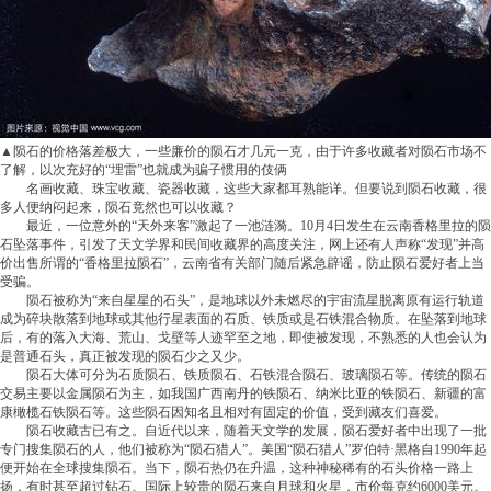
▲陨石的价格落差极大，一些廉价的陨石才几元一克，由于许多收藏者对陨石市场不
了解，以次充好的“埋雷”也就成为骗子惯用的伎俩
名画收藏、珠宝收藏、瓷器收藏，这些大家都耳熟能详。但要说到陨石收藏，很
多人便纳闷起来，陨石竟然也可以收藏？
最近，一位意外的“天外来客”激起了一池涟漪。10月4日发生在云南香格里拉的陨
石坠落事件，引发了天文学界和民间收藏界的高度关注，网上还有人声称“发现”并高
价出售所谓的“香格里拉陨石”，云南省有关部门随后紧急辟谣，防止陨石爱好者上当
受骗。
陨石被称为“来自星星的石头”，是地球以外未燃尽的宇宙流星脱离原有运行轨道
成为碎块散落到地球或其他行星表面的石质、铁质或是石铁混合物质。在坠落到地球
后，有的落入大海、荒山、戈壁等人迹罕至之地，即使被发现，不熟悉的人也会认为
是普通石头，真正被发现的陨石少之又少。
陨石大体可分为石质陨石、铁质陨石、石铁混合陨石、玻璃陨石等。传统的陨石
交易主要以金属陨石为主，如我国广西南丹的铁陨石、纳米比亚的铁陨石、新疆的富
康橄榄石铁陨石等。这些陨石因知名且相对有固定的价值，受到藏友们喜爱。
陨石收藏古已有之。自近代以来，随着天文学的发展，陨石爱好者中出现了一批
专门搜集陨石的人，他们被称为“陨石猎人”。美国“陨石猎人”罗伯特·黑格自1990年起
便开始在全球搜集陨石。当下，陨石热仍在升温，这种神秘稀有的石头价格一路上
扬，有时甚至超过钻石。国际上较贵的陨石来自月球和火星，市价每克约6000美元。