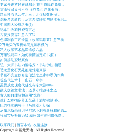
专家开讲紫砂鉴藏知识 将为市民作免费...
货币收藏良莠不齐 库存货币纯属骗局 ...
红豆杉濒危20年之三：无摸底数据 砍...
剑桥考古教授：从古希腊雕塑与良渚玉琮...
中国四大经典名玉(1)
纪念币收藏投资有五忌
古砚投资需注意六字诀
色泽制作工艺造型：收藏玛瑙要注意三看
2万元买的玉貔貅竟是塑料做的
私人收藏艺术品应追求六品
万珺说翡翠：如何看懂鉴定证书(图)
如何辨别蜜蜡真伪
弘一大师书法内涵略探：书法佛法 相通...
恐龙蛋化石无处鉴定难定真假
书画不完全佚名造假法之皇家御墨伪作辨...
现当代艺术丨一山石一穹宇
梁思成发现唐代佛光寺东大殿80年
散氏盘铭文书法：道尽守拙藏锋之道
古人如何理解和运用“光影”
诚轩22春拍瓷器工艺品丨满地锦绣 盛...
纽约拍卖的韩干《马性图》初探
从威尼斯画派贝利尼笔下洞悉最称职的总...
收藏市场升值迅猛 藏家如何鉴别佛像赝...
联系我们
|
留言本站
|
友情连接
Copyright © 铜元天地 . All Rights Reserved.