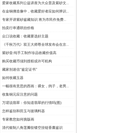
爱家收藏系列公益讲座为大众普及紫砂文...
在金铜佛造像中，收藏爱好者应如何辨识...
专家开讲紫砂鉴藏知识 将为市民作免费...
拍卖行串通哄抬价格
众口说收藏：收藏要选好主题
《千秋万代》双王大师尊全球发布会在京...
紫砂壶:纯手工制作珍品收藏价值高
购买收藏币须到授权或许可机构
藏家别迷信“鉴定证书”
如何收藏玉器
一幅很有意思的西画：裸女，鸽子，老男...
收集铜元应注意的问题
万珺说翡翠：你知道翡翠的行情吗(图)
怎样鉴别和田玉与玻璃料器
专家教您如何挑版画
清代银制八角莲瓣纹镂空挂链香囊鉴识