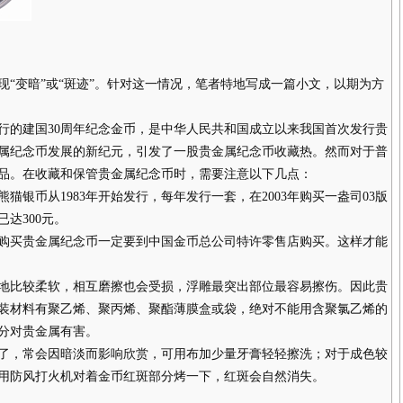
变暗”或“斑迹”。针对这一情况，笔者特地写成一篇小文，以期为方
行的建国30周年纪念金币，是中华人民共和国成立以来我国首次发行贵
属纪念币发展的新纪元，引发了一股贵金属纪念币收藏热。然而对于普
品。在收藏和保管贵金属纪念币时，需要注意以下几点：
币从1983年开始发行，每年发行一套，在2003年购买一盎司03版
已达300元。
买贵金属纪念币一定要到中国金币总公司特许零售店购买。这样才能
比较柔软，相互磨擦也会受损，浮雕最突出部位最容易擦伤。因此贵
装材料有聚乙烯、聚丙烯、聚酯薄膜盒或袋，绝对不能用含聚氯乙烯的
分对贵金属有害。
，常会因暗淡而影响欣赏，可用布加少量牙膏轻轻擦洗；对于成色较
用防风打火机对着金币红斑部分烤一下，红斑会自然消失。