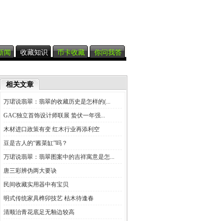
新闻
收藏知识
币卡收藏
你问我答
相关文章
万珺说翡翠：翡翠的收藏历史是怎样的(...
GAC独立首饰设计师联展 蛰伏一年强...
木材进口政策有变 红木行业再添利空
豆是古人的“酱菜缸”吗？
万珺说翡翠：翡翠图案中的吉祥寓意是怎...
唐三彩辨伪两大要诀
民间收藏实用器中有宝贝
明式传统家具榫卯技艺 枯木待逢春
清顺治青花底足无釉边较高