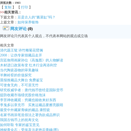
浏览次数：1903
【
复制
】 【
打印
】
>>
相关资讯：
下篇文章：
豆是古人的“酱菜缸”吗？
上篇文章：
如何保养银饰
网友评论
(0)
网友评论只代表其个人观点，不代表本网站的观点或立场
相关文章
清代题王髦 诗竹雕菊花臂搁
2008：让伪专家假藏品走开
宫廷御用画家孙位《高逸图》的人物解读
木材进口政策有变 红木行业再添利空
当代陶瓷器物的审美趣味
羊舞岭窑的价值探究
晨报推藏品大舞台 免费鉴宝
可使食无肉，不可居无竹
研究权威学者：唐代钱币曾经是国际货币
提防收藏市场绩优股价格泡沫
李苦禅收藏观：穷藏也能收来好东西
李鬼多以章充币 买奥运藏品要擦亮眼睛
最受中外藏家青睐的藏品 康熙瓷
名家书画添笔造假法之署伪款成品辨识
我国古钱币上的祝寿文化
如何听取 专家的鉴宝意见
神秘青金石：受埃及法老艳后青睐(图)