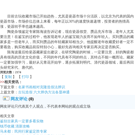
目前古玩收藏市场已开始趋热，尤其是瓷器市场十分活跃，以北京为代表的国内
瓷器市场，市场价位总体上来看，每年正以30%的速度快速递增，投资者的热情高
涨，瓷器转手率也越来越高。
陶瓷杂项鉴定专家陈海波告诉记者，现在瓷器假货、赝品充斥市场，老年人尤其
要注意！在鉴宝的过程中，他发现老年人的鉴宝能力反而不如年轻人。买到赝品的藏
家多是一些老年人，而买到赝品的年轻藏家却相当少。他提醒老年收藏爱好者一定不
要着急，购买收藏品前应特别小心，最好先咨询相关专家后再决定是否购买。
陈海波最后给瓷器藏家提出建议，在研究陶瓷的时候，一定要注意，好的陶瓷都
具有很高的历史文化价值，不同的年代具有不同的特点，其特点不能一概而论。藏家
一定要加强学习，最好从元青花开始学，逐步拓展到明代、清代瓷器领域，最后再回
头研究宋代、唐代的。
浏览次数：2174
【
复制
】 【
打印
】
>>
相关资讯：
下篇文章：
名家书画相对克隆造假法辨识
上篇文章：
古玩造假 六大辨伪方法各显神通
网友评论
(0)
网友评论只代表其个人观点，不代表本网站的观点或立场
相关文章
鉴别古家具一定要多看实物
钱币收藏 清新攻略
马未都：民间行家鉴定胜专家