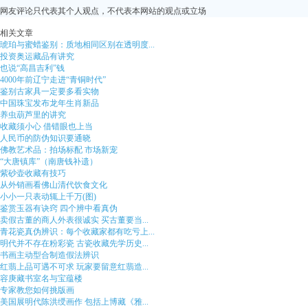
网友评论只代表其个人观点，不代表本网站的观点或立场
相关文章
琥珀与蜜蜡鉴别：质地相同区别在透明度...
投资奥运藏品有讲究
也说“高昌吉利”钱
4000年前辽宁走进“青铜时代”
鉴别古家具一定要多看实物
中国珠宝发布龙年生肖新品
养虫葫芦里的讲究
收藏须小心 借错眼也上当
人民币的防伪知识要通晓
佛教艺术品：拍场标配 市场新宠
“大唐镇库”（南唐钱补遗）
紫砂壶收藏有技巧
从外销画看佛山清代饮食文化
小小一只表动辄上千万(图)
鉴赏玉器有诀窍 四个辨中看真伪
卖假古董的商人外表很诚实 买古董要当...
青花瓷真伪辨识：每个收藏家都有吃亏上...
明代并不存在粉彩瓷 古瓷收藏先学历史...
书画主动型合制造假法辨识
红翡上品可遇不可求 玩家要留意红翡造...
容庚藏书室名与宝蕴楼
专家教您如何挑版画
美国展明代陈洪绶画作 包括上博藏《雅...