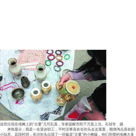
这些出现在地摊上的“古董”几可乱真，专家提醒市民千万莫上当。石祯专 摄
来电显示：我是一名退休职工，平时没事喜欢在街头走走逛逛，顺便淘点喜欢的
小玩意。近段时间，长沙街头出现了一些贩卖“古董”的小摊贩，他们所摆的地摊大多