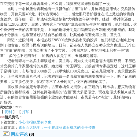
在立交桥下等一些人群密集处，不久前，我就被这些摊贩欺骗了一次。
当时，一名摊贩告诉我他有一只祖传的“古董”香炉，并称因急需用钱才变卖祖传
物品，开价只要400元。我对古玩略知一二，感觉那只香炉很像在书上见过的珍贵的
宣德炉。我仔细一看，炉底铭文果然刻着“大明宣德年制”字样。经过一番讨价还价，
最后以280元成交。后来，我将这只“宣德炉”拿给做古玩生意的朋友看，他们都说，这
个香炉连一般的古董都不是，上面的铜绿分明是用硫酸等化学制剂浸泡形成的。我对
此十分懊恼，也希望通过讲述自己的遭遇，让其他市民避免再上当。童先生
附记：近段时间，本报热线2205000接到多起市民的投诉，他们都是在地摊上淘
到了假古董。按照市民所说的地点，日前，记者在人民路立交桥东北角也遇上几个出
售“古董”的地摊，其周边围满了不少市民。记者留意到，有的地摊上只有一件“古
董”，多的也不过四五件，所售的大多是字画、玉器和瓷器等。
记者随即与一名卖主攀谈起来，卖主称，因为丈夫得病急需大笔医疗费，不得已
才变卖掉几件家里祖传的东西。她指着一对玉狮说，以前曾请专家鉴定过，这对玉狮
子是明代的，市场估价5000多元，想尽快以1500元卖出。记者几经端详，表示愿意买
下。正当买主渐露喜色时，记者称想请一名收藏古董的朋友来鉴定一下。听了记者的
要求，买主脸色突变，忙称“等不了太长时间”，便不再理睬记者了。
省收藏协会鉴定专家表示，古董市场鱼龙混杂，在正规的古玩市场，想买到物有
所值的古董都很难，这种在路边摆卖的“古董”更大多是假货。现在造假技术越来越先
进，有的假冒古董需要较强的专业知识才能鉴别，市民若有心“淘宝”，最好请内行一
起甄选。
浏览次数：2413
【
复制
】 【
打印
】
>>
相关资讯：
下篇文章：
小心老报纸里有李鬼
上篇文章：
赌石五大绝学：一个在瑞丽赌石成名的高手传奇
网友评论
(0)